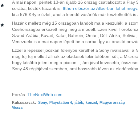
A mai napon, péntek 13-án újabb 16 ország csatlakozott a Play S
sorába, köztük hazánk is.
Itthon először az Allee-ban lehet megv
ki a
576 KByte
üzlet, ahol a leendő vásárlók már tesztelhették is 
Hazánk mellett még 15 országban landolt ma a készülék: a szo
Csehországba érkezett még meg a modell. Ezen kívül Törökorsz
Szaud-Arábia, Kuvait, Katar, Bahrein, Omán, Dél- Afrika, Bolívi
Venezuela is a mai napon lépett be a sorba. Így az árusító ors
Ezzel a lépéssel jócskán fölénybe kerülhet a Sony riválisával, a 
még fej-fej mellett állnak az eladások tekintetében, sőt, a Microsof
hogy később jelent meg a piacon –, ám jóval kevesebb, összesen
Sony 48 régiójával szemben, ami hosszabb távon az eladásokb
Forrás:
TheNextWeb.com
Kulcsszavak:
Sony
,
Playstation 4
,
játék
,
konzol
,
Magyarország
Vissza