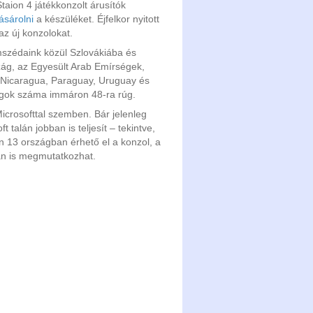
taion 4 játékkonzolt árusítók
ásárolni
a készüléket. Éjfelkor nyitott
az új konzolokat.
mszédaink közül Szlovákiába és
ág, az Egyesült Arab Emírségek,
a, Nicaragua, Paraguay, Uruguay és
zágok száma immáron 48-ra rúg.
Microsofttal szemben. Bár jelenleg
t talán jobban is teljesít – tekintve,
 13 országban érhető el a konzol, a
an is megmutatkozhat.