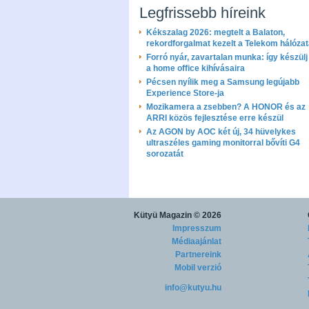
Legfrissebb híreink
Kékszalag 2026: megtelt a Balaton,
rekordforgalmat kezelt a Telekom hálóza
Forró nyár, zavartalan munka: így készülj 
a home office kihívásaira
Pécsen nyílik meg a Samsung legújabb
Experience Store-ja
Mozikamera a zsebben? A HONOR és az
ARRI közös fejlesztése erre készül
Az AGON by AOC két új, 34 hüvelykes
ultraszéles gaming monitorral bővíti G4
sorozatát
Kütyü Magazin
© 2026
Impresszum
Médiaajánlat
Partnereink
Mobil verzió
info@kutyu.hu