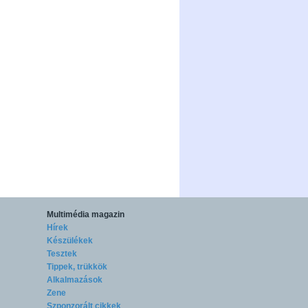
Multimédia magazin
Hírek
Készülékek
Tesztek
Tippek, trükkök
Alkalmazások
Zene
Szponzorált cikkek