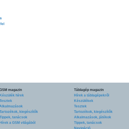
ta
fel
GSM magazin
Táblagép magazin
Készülék hírek
Hírek a táblagépekről
Tesztek
Készülékek
Alkalmazások
Tesztek
Tartozékok, kiegészítők
Tartozékok, kiegészítők
Tippek, tanácsok
Alkalmazások, játékok
Hírek a GSM világából
Tippek, tanácsok
Navigáció