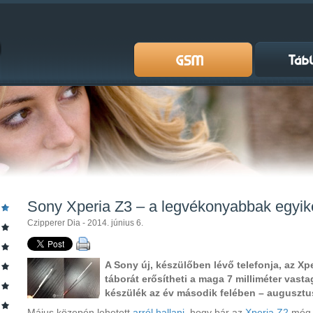
Sony Xperia Z3 – a legvékonyabbak egyik
Czipperer Dia - 2014. június 6.
A Sony új, készülőben lévő telefonja, az X
táborát erősítheti a maga 7 milliméter vast
készülék az év második felében – augusztus
Május közepén lehetett
arról hallani
, hogy bár az
Xperia Z2
még 