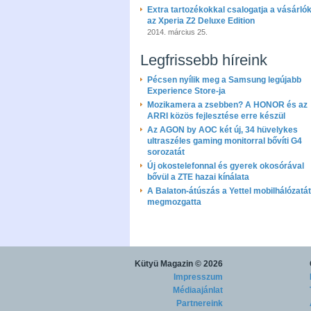
Extra tartozékokkal csalogatja a vásárló
az Xperia Z2 Deluxe Edition
2014. március 25.
Legfrissebb híreink
Pécsen nyílik meg a Samsung legújabb
Experience Store-ja
Mozikamera a zsebben? A HONOR és az
ARRI közös fejlesztése erre készül
Az AGON by AOC két új, 34 hüvelykes
ultraszéles gaming monitorral bővíti G4
sorozatát
Új okostelefonnal és gyerek okosórával
bővül a ZTE hazai kínálata
A Balaton-átúszás a Yettel mobilhálózatát
megmozgatta
Kütyü Magazin
© 2026
Impresszum
Médiaajánlat
Partnereink