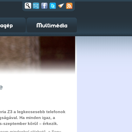
e
peria Z3 a legkecsesebb telefonok
agságával. Ha minden igaz, a
-szeptember körül – érkezik.
nem mindenhol elérhető, a Sony