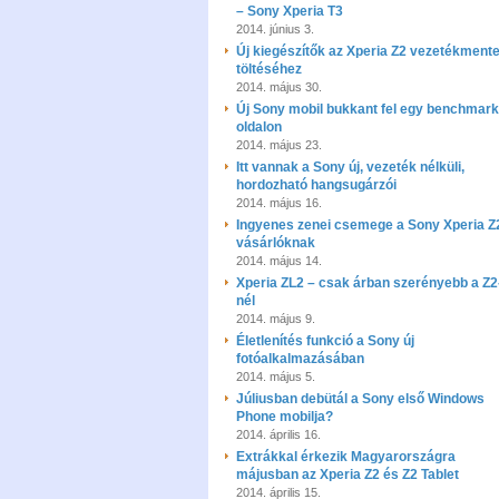
– Sony Xperia T3
2014. június 3.
Új kiegészítők az Xperia Z2 vezetékment
töltéséhez
2014. május 30.
Új Sony mobil bukkant fel egy benchmark
oldalon
2014. május 23.
Itt vannak a Sony új, vezeték nélküli,
hordozható hangsugárzói
2014. május 16.
Ingyenes zenei csemege a Sony Xperia Z
vásárlóknak
2014. május 14.
Xperia ZL2 – csak árban szerényebb a Z2
nél
2014. május 9.
Életlenítés funkció a Sony új
fotóalkalmazásában
2014. május 5.
Júliusban debütál a Sony első Windows
Phone mobilja?
2014. április 16.
Extrákkal érkezik Magyarországra
májusban az Xperia Z2 és Z2 Tablet
2014. április 15.