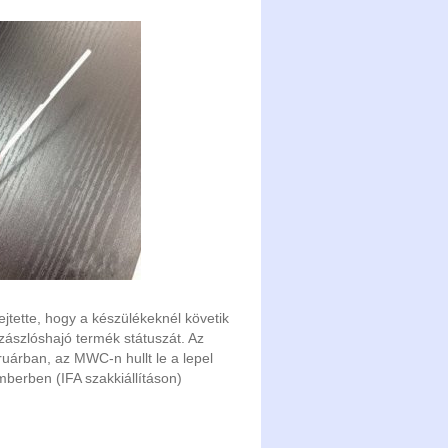
jtette, hogy a készülékeknél követik
zászlóshajó termék státuszát. Az
uárban, az MWC-n hullt le a lepel
mberben (IFA szakkiállításon)