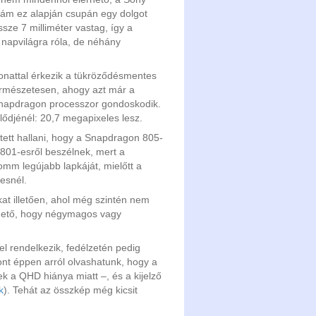
, ám ez alapján csupán egy dolgot
sze 7 milliméter vastag, így a
 napvilágra róla, de néhány
onattal érkezik a tükröződésmentes
 természetesen, ahogy azt már a
Snapdragon processzor gondoskodik.
lődjénél: 20,7 megapixeles lesz.
etett hallani, hogy a Snapdragon 805-
801-esről beszélnek, mert a
mm legújabb lapkáját, mielőtt a
-esnél.
kat illetően, ahol még szintén nem
elhető, hogy négymagos vagy
el rendelkezik, fedélzetén pedig
zont éppen arról olvashatunk, hogy a
ek a QHD hiánya miatt –, és a kijelző
k
). Tehát az összkép még kicsit