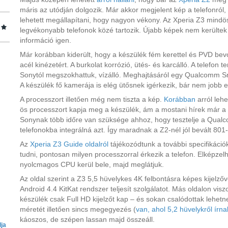
máris az utódján dolgozik. Már akkor megjelent kép a telefonról
lehetett megállapítani, hogy nagyon vékony. Az Xperia Z3 mindös
legvékonyabb telefonok közé tartozik. Újabb képek nem kerültek
információ igen.
Már korábban kiderült, hogy a készülék fém kerettel és PVD bev
acél kinézetért. A burkolat korrózió, ütés- és karcálló. A telefon
Sonytól megszokhattuk, vízálló. Meghajtásáról egy Qualcomm 
A készülék fő kamerája is elég ütősnek igérkezik, bár nem jobb e
A processzort illetően még nem tiszta a kép.
Korábban
arról leh
ös processzort kapja meg a készülék, ám a mostani hírek már a 
Sonynak több időre van szüksége ahhoz, hogy tesztelje a Qualco
telefonokba integrálná azt. Így maradnak a Z2-nél jól bevált 801
Az
Xperia Z3 Guide oldalról
tájékozódtunk a további specifikáció
tudni, pontosan milyen processzorral érkezik a telefon. Elképz
nyolcmagos CPU kerül bele, majd meglátjuk.
Az oldal szerint a Z3 5,5 hüvelykes 4K felbontásra képes kijelzőv
Android 4.4 KitKat rendszer teljesít szolgálatot. Más oldalon vis
készülék csak Full HD kijelzőt kap – és sokan csalódottak lehetn
méretét illetően sincs megegyezés (
van, ahol 5,2 hüvelykről írna
káoszos, de szépen lassan majd összeáll.
lja