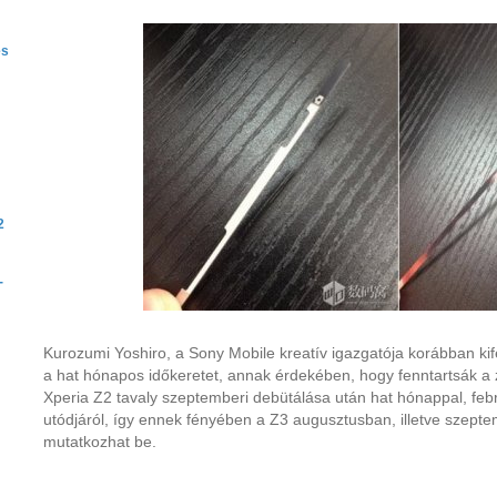
es
2
-
Kurozumi Yoshiro, a Sony Mobile kreatív igazgatója korábban kife
a hat hónapos időkeretet, annak érdekében, hogy fenntartsák a 
Xperia Z2 tavaly szeptemberi debütálása után hat hónappal, febr
utódjáról, így ennek fényében a Z3 augusztusban, illetve szepte
mutatkozhat be.