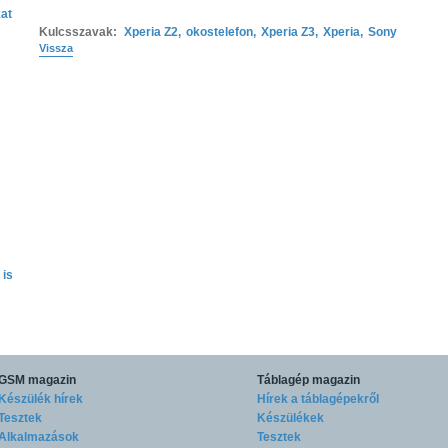
kat
Kulcsszavak:
Xperia Z2
,
okostelefon
,
Xperia Z3
,
Xperia
,
Sony
Vissza
 is
GSM magazin
Táblagép magazin
Készülék hírek
Hírek a táblagépekről
Tesztek
Készülékek
Alkalmazások
Tesztek