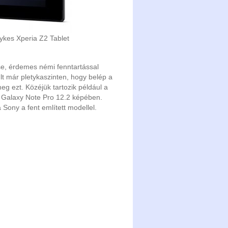
ykes Xperia Z2 Tablet
se, érdemes némi fenntartással
t már pletykaszinten, hogy belép a
g ezt. Közéjük tartozik például a
a Galaxy Note Pro 12.2 képében.
Sony a fent említett modellel.