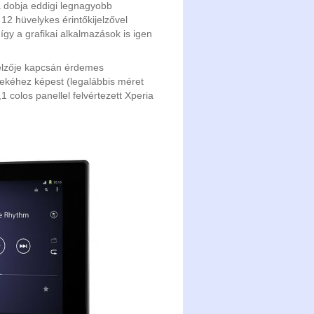
ra dobja eddigi legnagyobb
12 hüvelykes érintőkijelzővel
, így a grafikai alkalmazások is igen
ijelzője kapcsán érdemes
pekéhez képest (legalábbis méret
1 colos panellel felvértezett Xperia