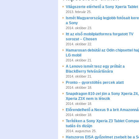
Világszerte elérhető a Sony Xperia Tablet
2013. február 25.
Ismét Magyarország legjobb fotósait kere
a Sony
2014. október 23.
Itt az első mobilplatformra forgatott TV
sorozat – Chosen
2014. október 22.
Hamarosan debütál az Odin chipsettel haj
LG mobil
2014. október 21.
A Lenovo ismét tesz egy próbát a
BlackBerry felvásárlására
2014. október 21.
Pronto – gyorstöltés percek alatt
2014. október 18.
Snapdragon 810-zel jön a Sony Xperia Z4,
Xperia Z3X nem is létezik
2014. október 18.
Előrendelhető a Nexus 9 a brit Amazonná
2014. október 18.
Terítéken a Sony Xperia Z3 Tablet Compa
tudás és dizájn
2014. augusztus 25.
Hatszoros EISA győzelmet zsebelt be a 