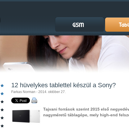
12 hüvelykes tablettel készül a Sony?
Farkas Norman - 2014. október 27.
Tajvani források szerint 2015 első negyedé
nagyméretű táblagépe, mely high-end felsz