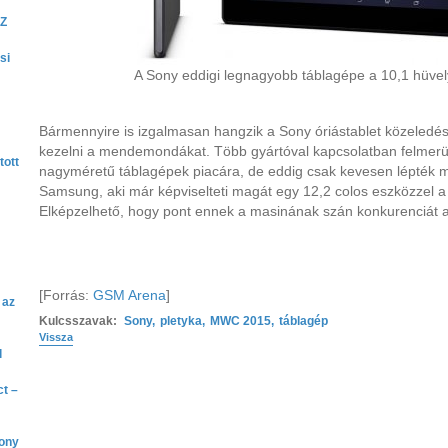
 Z
si
A Sony eddigi legnagyobb táblagépe a 10,1 hüvel
Bármennyire is izgalmasan hangzik a Sony óriástablet közeledé
kezelni a mendemondákat. Több gyártóval kapcsolatban felmerül
tott
nagyméretű táblagépek piacára, de eddig csak kevesen lépték me
Samsung, aki már képviselteti magát egy 12,2 colos eszközzel 
Elképzelhető, hogy pont ennek a masinának szán konkurenciát a 
[Forrás:
GSM Arena
]
 az
Kulcsszavak:
Sony
,
pletyka
,
MWC 2015
,
táblagép
Vissza
l
ct –
Sony