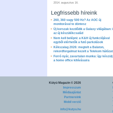
2014. augusztus 16.
Legfrissebb híreink
260, 360 vagy 500 Hz? Az AOC új
monitorával te döntesz
Új korszak kezdődik a Galaxy világában: i
az új készülékcsalád
Nem kell belépni: a K&H új funkciójával
egyből elérhetők a futó parkolások
Kékszalag 2026: megtelt a Balaton,
rekordforgalmat kezelt a Telekom hálóza
Forró nyár, zavartalan munka: így készülj 
a home office kihívásaira
Kütyü Magazin
© 2026
Impresszum
Médiaajánlat
Partnereink
Mobil verzió
info@kutyu.hu