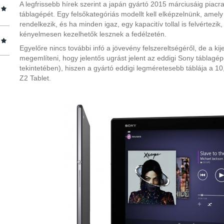
A legfrissebb hírek szerint a japán gyártó 2015 márciusáig piac
táblagépét. Egy felsőkategóriás modellt kell elképzelnünk, amely 
rendelkezik, és ha minden igaz, egy kapacitív tollal is felvértezik
kényelmesen kezelhetők lesznek a fedélzetén.
Egyelőre nincs további infó a jövevény felszereltségéről, de a k
megemlíteni, hogy jelentős ugrást jelent az eddigi Sony táblagé
tekintetében), hiszen a gyártó eddigi legméretesebb táblája a 10,
Z2 Tablet.