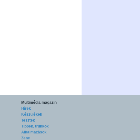
Multimédia magazin
Hírek
Készülékek
Tesztek
Tippek, trükkök
Alkalmazások
Zene