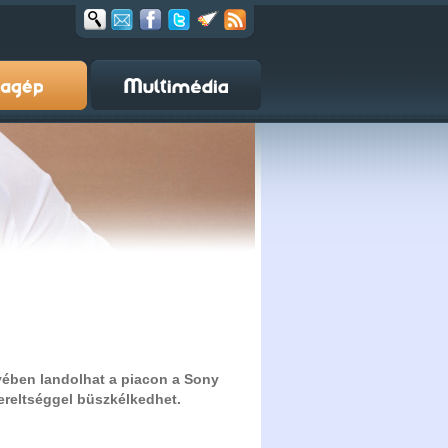
vében landolhat a piacon a Sony
ereltséggel büszkélkedhet.