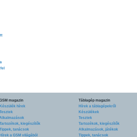
tt
ta
fel
GSM magazin
Táblagép magazin
Készülék hírek
Hírek a táblagépekről
Tesztek
Készülékek
Alkalmazások
Tesztek
Tartozékok, kiegészítők
Tartozékok, kiegészítők
Tippek, tanácsok
Alkalmazások, játékok
Hírek a GSM világából
Tippek, tanácsok