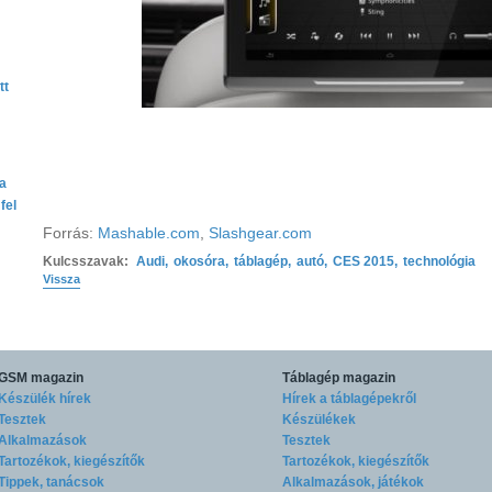
tt
ta
fel
Forrás:
Mashable.com
,
Slashgear.com
Kulcsszavak:
Audi
,
okosóra
,
táblagép
,
autó
,
CES 2015
,
technológia
Vissza
GSM magazin
Táblagép magazin
Készülék hírek
Hírek a táblagépekről
Tesztek
Készülékek
Alkalmazások
Tesztek
Tartozékok, kiegészítők
Tartozékok, kiegészítők
Tippek, tanácsok
Alkalmazások, játékok