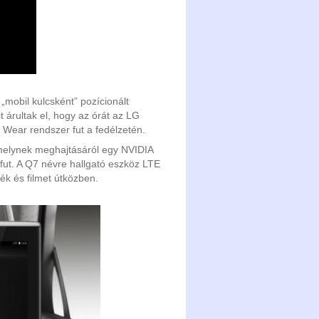
 „mobil kulcsként” pozícionált
t árultak el, hogy az órát az LG
 Wear rendszer fut a fedélzetén.
, melynek meghajtásáról egy NVIDIA
 fut. A Q7 névre hallgató eszköz LTE
k és filmet útközben.