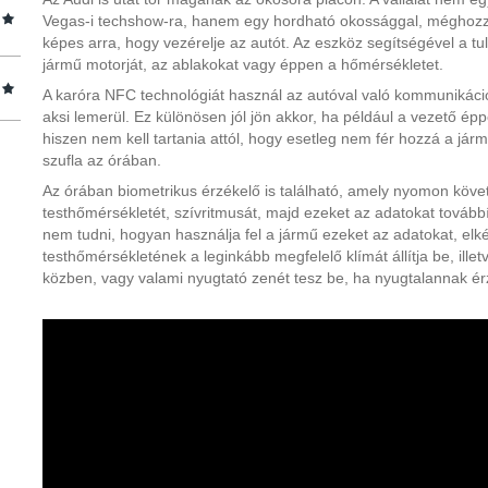
Vegas-i techshow-ra, hanem egy hordható okossággal, méghozzá
képes arra, hogy vezérelje az autót. Az eszköz segítségével a tul
jármű motorját, az ablakokat vagy éppen a hőmérsékletet.
A karóra NFC technológiát használ az autóval való kommunikáció
aksi lemerül. Ez különösen jól jön akkor, ha például a vezető épp
hiszen nem kell tartania attól, hogy esetleg nem fér hozzá a jár
szufla az órában.
Az órában biometrikus érzékelő is található, amely nyomon követ
testhőmérsékletét, szívritmusát, majd ezeket az adatokat tovább
nem tudni, hogyan használja fel a jármű ezeket az adatokat, elk
testhőmérsékletének a leginkább megfelelő klímát állítja be, ille
közben, vagy valami nyugtató zenét tesz be, ha nyugtalannak érz