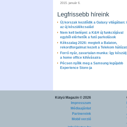
2015. január 6.
Legfrissebb híreink
Új korszak kezdődik a Galaxy világában: i
az új készülékcsalád
Nem kell belépni: a K&H új funkciójával
egyből elérhetők a futó parkolások
Kékszalag 2026: megtelt a Balaton,
rekordforgalmat kezelt a Telekom hálóza
Forró nyár, zavartalan munka: így készülj 
a home office kihívásaira
Pécsen nyílik meg a Samsung legújabb
Experience Store-ja
Kütyü Magazin
© 2026
Impresszum
Médiaajánlat
Partnereink
Mobil verzió