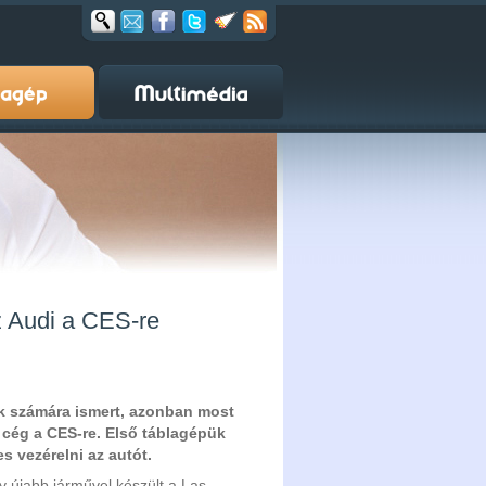
z Audi a CES-re
k számára ismert, azonban most
 cég a CES-re. Első táblagépük
s vezérelni az autót.
y újabb járművel készült a Las