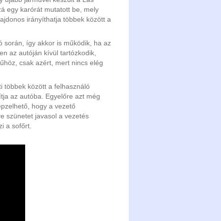
 egy karórát mutatott be, mely
ajdonos irányíthatja többek között a
 során, így akkor is működik, ha az
en az autóján kívül tartózkodik,
műhöz, csak azért, mert nincs elég
i többek között a felhasználó
ítja az autóba. Egyelőre azt még
épzelhető, hogy a vezető
tve szünetet javasol a vezetés
i a sofőrt.