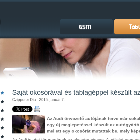
Saját okosórával és táblagéppel készült a
Czipperer Dia - 2015. január 7.
Az Audi önvezető autójának terve már soka
egy új meglepetéssel készült az autógyártó
mellett egy okosórát mutattak be, mely képe
Az Audi is utat tör magának az okosóra piacon. A vállalat nem eg