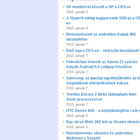
5K monitorral készült a HP a CES-re
2015. január 6.
A HyperX eddigi leggyorsabb SSD-je a C
en
2015. január 8.
Bemutatkozott az androidos Kodak IM5
okostelefon
2015. január 7.
Első nap a CES-en – helyszíni beszámoló
2015. január 7.
Februárban érkezik az Xperia Z3 szériás
kütyük Android 5.0 Lollipop frissítése
2015. január 7.
Samsung: az iparági együttműködés az I
megoldások elterjedésének kulcsa
2015. január 7.
Toshiba Encore 2 Write táblagépek Intel
Atom processzorral
2015. január 7.
HTC Desire 826 – a középkategória csúc
2015. január 6.
Egy olcsó Moto 360 lett az Alcatel okosór
2015. január 6.
Rozsdamentes okosóra és androidos
Walkman a Sonytól