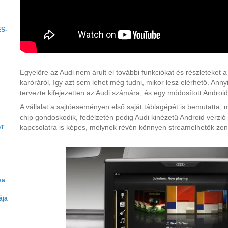
ES-
Egyelőre az Audi nem árult el további funkciókat és részleteket a
karóráról, így azt sem lehet még tudni, mikor lesz elérhető. Annyi
tervezte kifejezetten az Audi számára, és egy módosított Android
A vállalat a sajtóeseményen első saját táblagépét is bemutatta
chip gondoskodik, fedélzetén pedig Audi kinézetű Android verzió
kapcsolatra is képes, melynek révén könnyen streamelhetők zené
oT
sa
ája