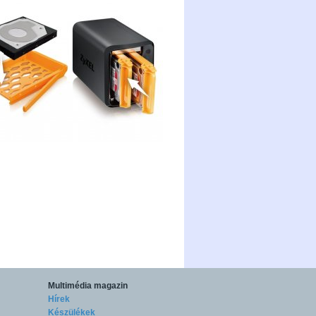
Multimédia magazin
Hírek
Készülékek