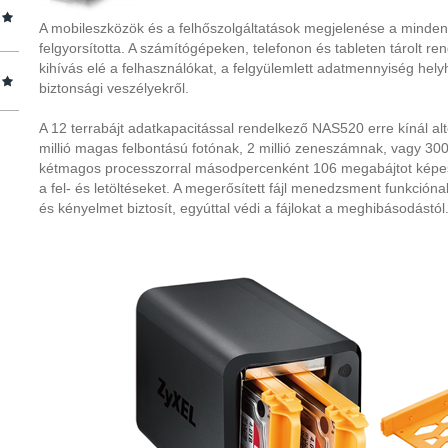
A mobileszközök és a felhőszolgáltatások megjelenése a minde
felgyorsította. A számítógépeken, telefonon és tableten tárolt ren
kihívás elé a felhasználókat, a felgyülemlett adatmennyiség hel
biztonsági veszélyekről.
A 12 terrabájt adatkapacitással rendelkező NAS520 erre kínál alte
millió magas felbontású fotónak, 2 millió zeneszámnak, vagy 30
kétmagos processzorral másodpercenként 106 megabájtot képes
a fel- és letöltéseket. A megerősített fájl menedzsment funkció
és kényelmet biztosít, egyúttal védi a fájlokat a meghibásodástól