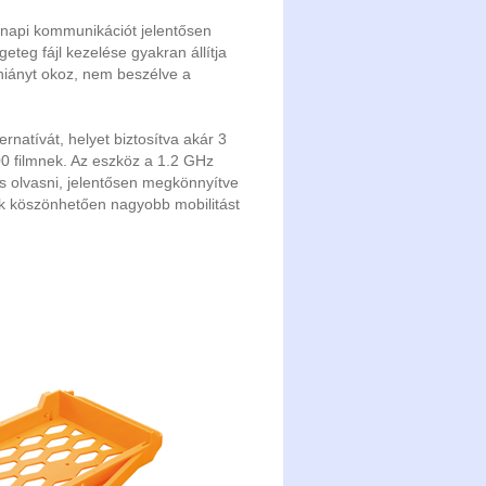
nnapi kommunikációt jelentősen
geteg fájl kezelése gyakran állítja
yhiányt okoz, nem beszélve a
rnatívát, helyet biztosítva akár 3
00 filmnek. Az eszköz a 1.2 GHz
 olvasni, jelentősen megkönnyítve
nak köszönhetően nagyobb mobilitást
.