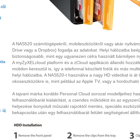
től
8
A NAS520 számítógépekről, mobileszközökről vagy akár nyilvános 
Drive vagy a Dropbox) fogadja az adatokat. Helyi hálózatba beép
biztonságosabb, mint egy ugyanezen célra használt bármilyen nyi
tta
A myZyXELcloud platform és a zCloud applikáció állandó hozzá
mobilon keresztül is, így a telefonnal készített fotók és más mul
helyi hálózatba. A NAS520-t használva a nagy HD videókat is át
okoseszközökre is, mint például az Apple TV, vagy a hordozhat
A tajvani márka korábbi Personal Cloud sorozat modelljeihez ha
felhasználóbarát kialakítást, a csendes működést és az egyszer
helyezése bonyolult műszaki rajzoktól mentes, speciális eszközök
: új
bekapcsolás után egy felhasználóbarát felület segítségével állít