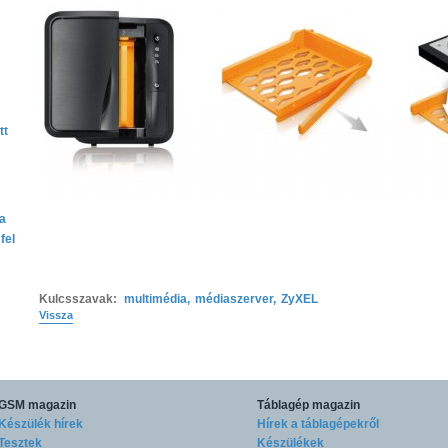
tt
ta
fel
Kulcsszavak:
multimédia
,
médiaszerver
,
ZyXEL
Vissza
GSM magazin
Táblagép magazin
Készülék hírek
Hírek a táblagépekről
Tesztek
Készülékek