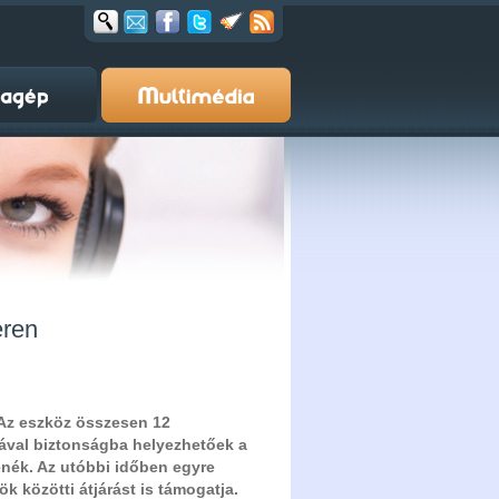
eren
Az eszköz összesen 12
atával biztonságba helyezhetőek a
enék. Az utóbbi időben egyre
k közötti átjárást is támogatja.