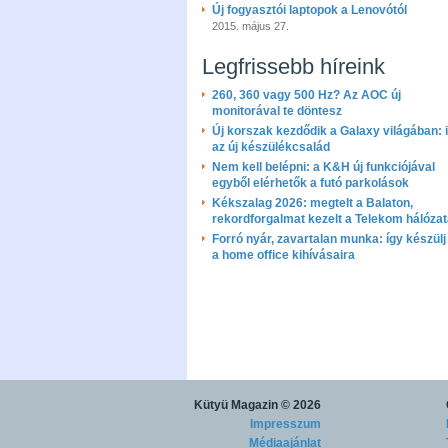
Új fogyasztói laptopok a Lenovótól
2015. május 27.
Legfrissebb híreink
260, 360 vagy 500 Hz? Az AOC új
monitorával te döntesz
Új korszak kezdődik a Galaxy világában: i
az új készülékcsalád
Nem kell belépni: a K&H új funkciójával
egyből elérhetők a futó parkolások
Kékszalag 2026: megtelt a Balaton,
rekordforgalmat kezelt a Telekom hálóza
Forró nyár, zavartalan munka: így készülj 
a home office kihívásaira
Kütyü Magazin
© 2026
Impresszum
Médiaajánlat