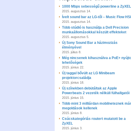
1000 Mbps sebességű powerline a ZyXEL-
2015. augusztus 14.
Ívelt sound bar az LG-től – Music Flow HS
2015. augusztus 14.
Több stúdió is használja a Dell Precision
munkaállomásokkal készült effekteket
2015. augusztus 5.
Új Sony Sound Bar a házimozizás
élményével
2015. július 8.
Még nincsenek kihasználva a PoE+ nyújto
lehetőségek
2015. június 22.
Új taggal bővült az LG Minibeam
projektorcsaládja
2015. június 18.
Új színekben debütáltak az Apple
Powerbeats 2 vezeték nélküli fülhallgatói
2015. június 15.
Több mint 3 milliárdan mobilneteznek már
megoldások kellenek
2015. június 8.
Csúcskategóriás routert mutatott be a
ZyXEL
2015. június 3.