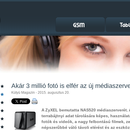
Akár 3 millió fotó is elfér az új médiaszerv
Kütyü Magazin - 2015. augusztus 20.
A ZyXEL bemutatta NAS520 médiaszerverét. 
terrabájtnyi adat tárolására képes, használ
fotók és videók, a nagy felbontású filmek, z
népszerűbbé váló távoli elérést és az eszközö