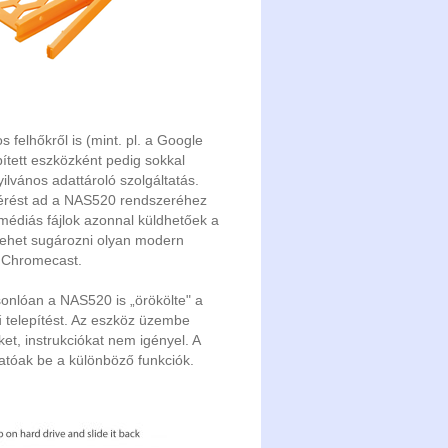
felhőkről is (mint. pl. a Google
ített eszközként pedig sokkal
lvános adattároló szolgáltatás.
férést ad a NAS520 rendszeréhez
timédiás fájlok azonnal küldhetőek a
 lehet sugározni olyan modern
ó Chromecast.
sonlóan a NAS520 is „örökölte" a
ű telepítést. Az eszköz üzembe
et, instrukciókat nem igényel. A
hatóak be a különböző funkciók.