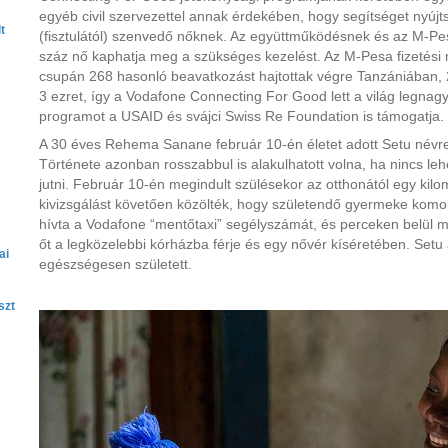
egyéb civil szervezettel annak érdekében, hogy segítséget nyújts
t
(fisztulától) szenvedő nőknek. Az együttműködésnek és az M-
száz nő kaphatja meg a szükséges kezelést. Az M-Pesa fizetési
csupán 268 hasonló beavatkozást hajtottak végre Tanzániában,
3 ezret, így a Vodafone Connecting For Good lett a világ legnag
programot a USAID és svájci Swiss Re Foundation is támogatja.
A 30 éves Rehema Sanane február 10-én életet adott Setu névre 
Története azonban rosszabbul is alakulhatott volna, ha nincs le
jutni. Február 10-én megindult szülésekor az otthonától egy kil
kivizsgálást követően közölték, hogy születendő gyermeke komo
hívta a Vodafone “mentőtaxi” segélyszámát, és perceken belül me
őt a legközelebbi kórházba férje és egy nővér kíséretében. Set
ai
egészségesen született.
szt