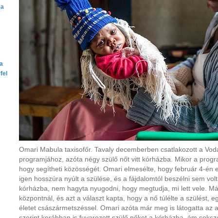
 a
ta
fel
Omari Mabula taxisofőr. Tavaly decemberben csatlakozott a Voda
programjához, azóta négy szülő nőt vitt kórházba. Mikor a progra
hogy segítheti közösségét. Omari elmesélte, hogy február 4-én e
igen hosszúra nyúlt a szülése, és a fájdalomtól beszélni sem vol
kórházba, nem hagyta nyugodni, hogy megtudja, mi lett vele. Má
központnál, és azt a választ kapta, hogy a nő túlélte a szülést,
életet császármetszéssel. Omari azóta már meg is látogatta az
szerint korábban is fuvarozott szülő nőket a kórházba, ám sokszo