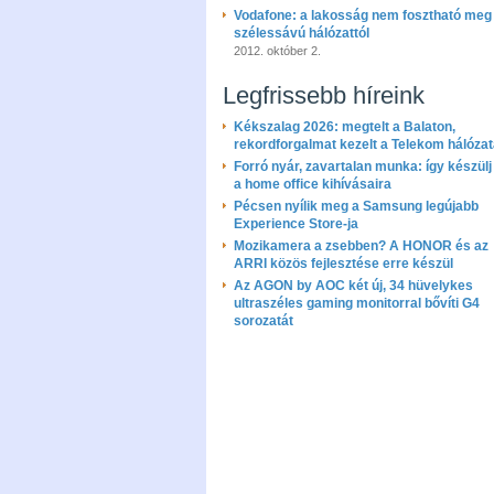
Vodafone: a lakosság nem fosztható meg
szélessávú hálózattól
2012. október 2.
Legfrissebb híreink
Kékszalag 2026: megtelt a Balaton,
rekordforgalmat kezelt a Telekom hálóza
Forró nyár, zavartalan munka: így készülj 
a home office kihívásaira
Pécsen nyílik meg a Samsung legújabb
Experience Store-ja
Mozikamera a zsebben? A HONOR és az
ARRI közös fejlesztése erre készül
Az AGON by AOC két új, 34 hüvelykes
ultraszéles gaming monitorral bővíti G4
sorozatát