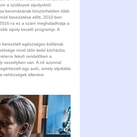
on a szülészeti sipolyoktól
Pesa bevonásának köszönhetően több
 mód bevezetése előtt, 2010-ben
 2016-ra ez a szám meghaladhatja a
yobb sipoly kezelő programja. A
keresztelt egészséges kisfiának.
hetősége rövid időn belül kórházba
ométerre fekvő rendelőben a
ly veszélyben van. A nő azonnal
gérkezett egy autó, amely eljuttatta
u a nehézségek ellenére