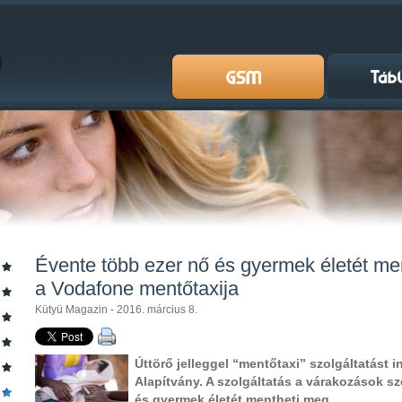
Évente több ezer nő és gyermek életét m
a Vodafone mentőtaxija
Kütyü Magazin - 2016. március 8.
Úttörő jelleggel “mentőtaxi” szolgáltatást 
Alapítvány. A szolgáltatás a várakozások s
és gyermek életét mentheti meg.