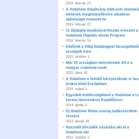
2016. február 23.
A Vodafone Alapítvány több ezer menekül
életének megkönnyítésére alkalmas
újdonságot mutatott be
2016. február 22.
11 táblagép átadásával Rezibe érkezett a
Vodafone Digitális Iskola Program
2016. február 16.
Kibővült a Világ Napijeggyel barangolható
országok köre
2015. október 1.
Már 35 országban netezhetnek 4G-n a
magyar vodafone-osok
2015. július 30.
A Vodafone a feltöltő kártyásoknak is haz
árakat kínál Európában
2015. május 1.
Egyedüli mobilszolgáltató a Vodafone a Li
Ferenc Nemzetközi Repülőtéren
2014. április 3.
Új Vodafone flottacsomag hallássérültek
részére
2013. január 28.
Használt készülék vásárlási akció a
Vodafone-nál
2012. október 2.