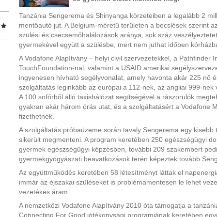
Tanzánia Sengerema és Shinyanga körzeteiben a legalább 2 mil
mentőautó jut. A Belgium-méretű területen a becslések szerint 
szülési és csecsemőhalálozások aránya, sok száz veszélyeztetet
gyermekével együtt a szülésbe, mert nem juthat időben kórházb
A Vodafone Alapítvány – helyi civil szervezetekkel, a Pathfinder In
TouchFoundation-nal, valamint a USAID amerikai segélyszervezet
ingyenesen hívható segélyvonalat, amely havonta akár 225 nő é
szolgáltatás leginkább az európai a 112-nek, az angliai 999-nek
A 100 sofőrből álló taxishálózat segítségével a rászorulók megteh
gyakran akár három órás utat, és a szolgáltatásért a Vodafone 
fizethetnek.
A szolgáltatás próbaüzeme során tavaly Sengerema egy kisebb 
sikerült megmenteni. A program keretében 250 egészségügyi do
gyermek egészségügyi képzésben, további 209 szakembert pedig
gyermekgyógyászati beavatkozások terén képeztek tovább Sen
Az együttműködés keretében 58 létesítményt láttak el napenergiá
immár az éjszakai szüléseket is problémamentesen le lehet vezet
vezetékes áram.
A nemzetközi Vodafone Alapítvány 2010 óta támogatja a tanzáni
Connecting For Good jótékonysági programjának keretében együt