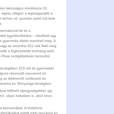
liós lakosságra mindössze 10
az egész világon a legmagasabb a
t terhes nő pusztán azért hal bele
a.
ternational-lal és a
tel együttműködve – elindított egy
s gyermeke életét mentheti meg. A
 vagy az amerikai 911-nek felel meg.
etik a legközelebbi kórházig tartó,
M-Pesa szolgáltatásán keresztül
térségében 323 nőt és gyermekét
lgozó részesült csecsemő és
 az életmentő szülészeti és
gerema és Shinyanga térségben.
val tölthető tápegységekkel, így
ni, olyan helyeken is, ahol nincs
ai kismamákat. A Vodafone
tműködést kötött több tanzániai és