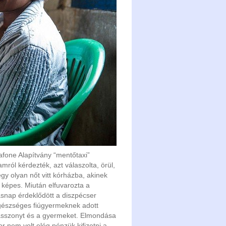
fone Alapítvány “mentőtaxi”
mról kérdezték, azt válaszolta, örül,
gy olyan nőt vitt kórházba, akinek
t képes. Miután elfuvarozta a
snap érdeklődött a diszpécser
 egészséges fiúgyermeknek adott
 asszonyt és a gyermeket. Elmondása
r nem volt elég pénzük kifizetni a