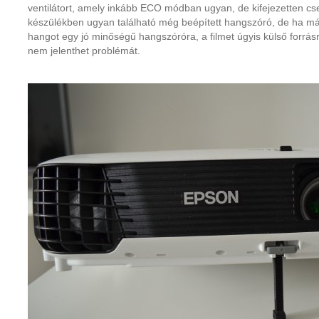
ventilátort, amely inkább ECO módban ugyan, de kifejezetten cs
készülékben ugyan található még beépített hangszóró, de ha m
hangot egy jó minőségű hangszóróra, a filmet úgyis külső forrásr
nem jelenthet problémát.