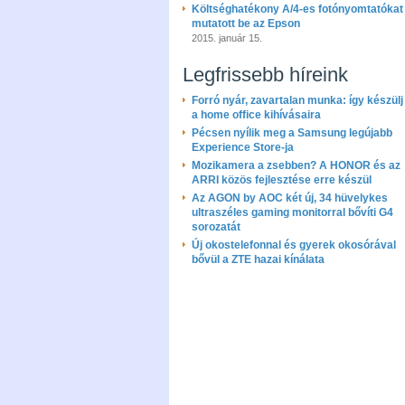
Költséghatékony A/4-es fotónyomtatókat
mutatott be az Epson
2015. január 15.
Legfrissebb híreink
Forró nyár, zavartalan munka: így készülj 
a home office kihívásaira
Pécsen nyílik meg a Samsung legújabb
Experience Store-ja
Mozikamera a zsebben? A HONOR és az
ARRI közös fejlesztése erre készül
Az AGON by AOC két új, 34 hüvelykes
ultraszéles gaming monitorral bővíti G4
sorozatát
Új okostelefonnal és gyerek okosórával
bővül a ZTE hazai kínálata