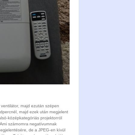
 ventilátor, majd ezután szépen
odpercnél, majd ezek után megjelent
lsó-középkategóriás projektorról
ük. Ami számomra negatívumnak
megjelentésére, de a JPEG-en kívül