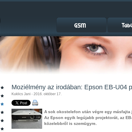
Moziélmény az irodában: Epson EB-U04 pr
Kuklics Jani - 2016. október 17.
A sok okostelefon után végre egy másfajta
Az Epson egyik legújabb projektorát, az EB
közelebbről is szemügyre.