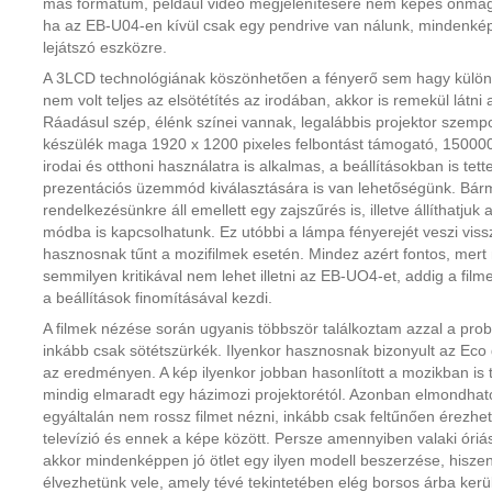
más formátum, például video megjelenítésére nem képes önmagá
ha az EB-U04-en kívül csak egy pendrive van nálunk, mindenké
lejátszó eszközre.
A 3LCD technológiának köszönhetően a fényerő sem hagy különö
nem volt teljes az elsötétítés az irodában, akkor is remekül látni 
Ráadásul szép, élénk színei vannak, legalábbis projektor szempo
készülék maga 1920 x 1200 pixeles felbontást támogató, 150000:
irodai és otthoni használatra is alkalmas, a beállításokban is tet
prezentációs üzemmód kiválasztására is van lehetőségünk. Bárme
rendelkezésünkre áll emellett egy zajszűrés is, illetve állíthatju
módba is kapcsolhatunk. Ez utóbbi a lámpa fényerejét veszi vis
hasznosnak tűnt a mozifilmek esetén. Mindez azért fontos, mert
semmilyen kritikával nem lehet illetni az EB-UO4-et, addig a fi
a beállítások finomításával kezdi.
A filmek nézése során ugyanis többször találkoztam azzal a prob
inkább csak sötétszürkék. Ilyenkor hasznosnak bizonyult az Eco 
az eredményen. A kép ilyenkor jobban hasonlított a mozikban is
mindig elmaradt egy házimozi projektorétól. Azonban elmondhat
egyáltalán nem rossz filmet nézni, inkább csak feltűnően érezh
televízió és ennek a képe között. Persze amennyiben valaki óriá
akkor mindenképpen jó ötlet egy ilyen modell beszerzése, hiszen
élvezhetünk vele, amely tévé tekintetében elég borsos árba kerü