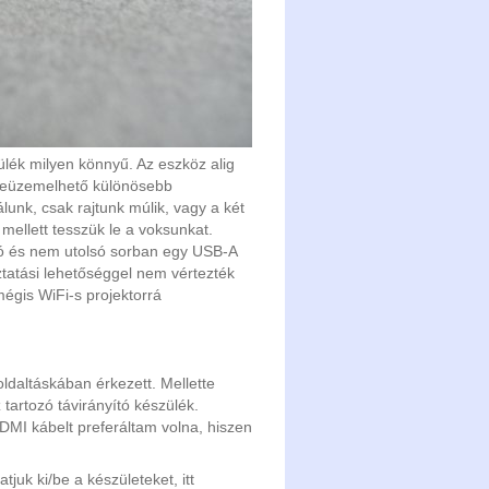
lék milyen könnyű. Az eszköz alig
t beüzemelhető különösebb
lunk, csak rajtunk múlik, vagy a két
mellett tesszük le a voksunkat.
ó és nem utolsó sorban egy USB-A
ztatási lehetőséggel nem vértezték
égis WiFi-s projektorrá
oldaltáskában érkezett. Mellette
tartozó távirányító készülék.
MI kábelt preferáltam volna, hiszen
juk ki/be a készületeket, itt