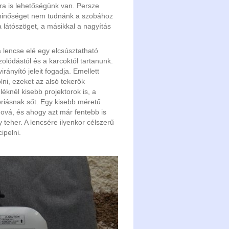
ára is lehetőségünk van. Persze
minőséget nem tudnánk a szobához
 a látószöget, a másikkal a nagyítás
a lencse elé egy elcsúsztatható
zolódástól és a karcoktól tartanunk.
irányító jeleit fogadja. Emellett
ni, ezeket az alsó tekerők
éknél kisebb projektorok is, a
iásnak sőt. Egy kisebb méretű
ová, és ahogy azt már fentebb is
 teher. A lencsére ilyenkor célszerű
ipelni.