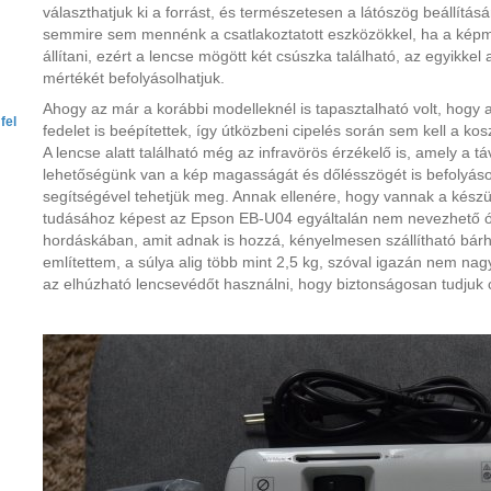
választhatjuk ki a forrást, és természetesen a látószög beállítás
semmire sem mennénk a csatlakoztatott eszközökkel, ha a kép
állítani, ezért a lencse mögött két csúszka található, az egyikkel
mértékét befolyásolhatjuk.
Ahogy az már a korábbi modelleknél is tapasztalható volt, hogy 
fel
fedelet is beépítettek, így útközbeni cipelés során sem kell a kos
A lencse alatt található még az infravörös érzékelő is, amely a táv
lehetőségünk van a kép magasságát és dőlésszögét is befolyásol
segítségével tehetjük meg. Annak ellenére, hogy vannak a készül
tudásához képest az Epson EB-U04 egyáltalán nem nevezhető ór
hordáskában, amit adnak is hozzá, kényelmesen szállítható bárh
említettem, a súlya alig több mint 2,5 kg, szóval igazán nem nagy
az elhúzható lencsevédőt használni, hogy biztonságosan tudjuk c