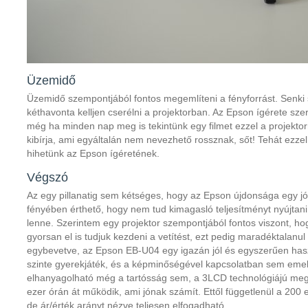
Üzemidő
Üzemidő szempontjából fontos megemlíteni a fényforrást. Senki 
kéthavonta kelljen cserélni a projektorban. Az Epson ígérete sz
még ha minden nap meg is tekintünk egy filmet ezzel a projektorr
kibírja, ami egyáltalán nem nevezhető rossznak, sőt! Tehát ezze
hihetünk az Epson ígéretének.
Végszó
Az egy pillanatig sem kétséges, hogy az Epson újdonsága egy jó t
fényében érthető, hogy nem tud kimagasló teljesítményt nyújtani,
lenne. Szerintem egy projektor szempontjából fontos viszont, ho
gyorsan el is tudjuk kezdeni a vetítést, ezt pedig maradéktalanul
egybevetve, az Epson EB-U04 egy igazán jól és egyszerűen has
szinte gyerekjáték, és a képminőségével kapcsolatban sem emel
elhanyagolható még a tartósság sem, a 3LCD technológiájú megj
ezer órán át működik, ami jónak számít. Ettől függetlenül a 200 e
de ár/érték arányt nézve teljesen elfogadható.