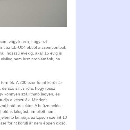
sem vágyik arra, hogy ezt
erint az EB-U04 ebből a szempontból,
al, hosszú évekig, akár 15 évig is
l elvileg nem lesz problémánk, ha
ermék. A 200 ezer forint körüli ár
 de szó sincs róla, hogy rossz
gy könnyen szállítható legyen, és
 tudja a készülék. Mindent
ználható projektor. A beüzemelése
hetünk kifogást. Emellett nem
elenítő lámpája az Epson szerint 10
zer forint körüli ár nem éppen olcsó,