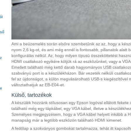
ól
lső
Ami a beüzemelés során elsőre szembetűnik az az, hogy a készü
nyom 2,6 kg-ot, és ami még ennél is fontosabb, pillanatok alat
konfigurálás nélkül. Az, hogy milyen típusú összeköttetést haszná
az
HDMI csatlakozó egyikére kötjük rá az eszközünket, vagy a VGA 
Emellett található még kettő darab hagyományos USB csatlakoz
szabványú port is a készülékházon. Bár vezeték nélküli csatlako
fel az újdonságot, a külön megvásárolható USB-s kiegészítővel m
változtathatjuk az EB-E04-et.
be
Külső, tartozékok
A készülék hozzánk stílusosan egy Epson logóval ellátott fekete 
található még egy tápkábel, egy VGA kábel, illetve a készülékhez 
Személyes megjegyzésem, hogy a VGA kábel helyett inkább a HD
manapság már a legtöbb eszközön található HDMI kimenet.
A fedőlap a szokványos gombokat tartalmazza, tehát itt kapcsolhat