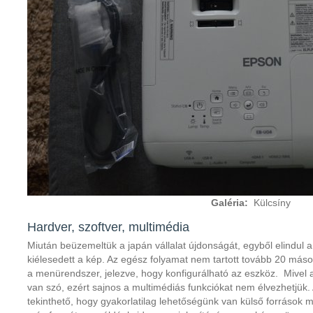
Galéria:
Külcsíny
Hardver, szoftver, multimédia
Miután beüzemeltük a japán vállalat újdonságát, egyből elindul a
kiélesedett a kép. Az egész folyamat nem tartott tovább 20 más
a menürendszer, jelezve, hogy konfigurálható az eszköz. Mivel a
van szó, ezért sajnos a multimédiás funkciókat nem élvezhetj
tekinthető, hogy gyakorlatilag lehetőségünk van külső források 