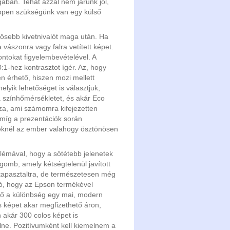
ban. Tehát azzal nem járunk jól,
ppen szükségünk van egy külső
sebb kivetnivalót maga után. Ha
a vászonra vagy falra vetített képet.
ntokat figyelembevételével. A
1-hez kontrasztot ígér. Az, hogy
ten érhető, hiszen mozi mellett
lyik lehetőséget is választjuk,
k a színhőmérsékletet, és akár Eco
sza, ami számomra kifejezetten
 míg a prezentációk során
lmeknél az ember valahogy ösztönösen
lémával, hogy a sötétebb jelenetek
gomb, amely kétségtelenül javított
 tapasztaltra, de természetesen még
ó, hogy az Epson termékével
ető a különbség egy mai, modern
s képet akar megfizethető áron,
 akár 300 colos képet is
lne. Pozitívumként kell kiemelnem a