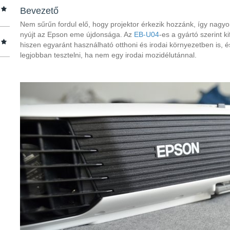
Bevezető
Nem sűrűn fordul elő, hogy projektor érkezik hozzánk, így nagyo
nyújt az Epson eme újdonsága. Az
EB-U04
-es a gyártó szerint k
hiszen egyaránt használható otthoni és irodai környezetben is, és
legjobban tesztelni, ha nem egy irodai mozidélutánnal.