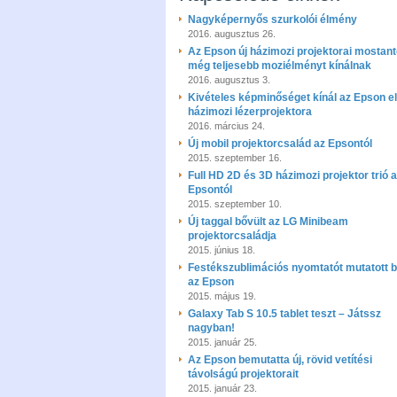
Nagyképernyős szurkolói élmény
2016. augusztus 26.
Az Epson új házimozi projektorai mostant
még teljesebb moziélményt kínálnak
2016. augusztus 3.
Kivételes képminőséget kínál az Epson e
házimozi lézerprojektora
2016. március 24.
Új mobil projektorcsalád az Epsontól
2015. szeptember 16.
Full HD 2D és 3D házimozi projektor trió 
Epsontól
2015. szeptember 10.
Új taggal bővült az LG Minibeam
projektorcsaládja
2015. június 18.
Festékszublimációs nyomtatót mutatott 
az Epson
2015. május 19.
Galaxy Tab S 10.5 tablet teszt – Játssz
nagyban!
2015. január 25.
Az Epson bemutatta új, rövid vetítési
távolságú projektorait
2015. január 23.