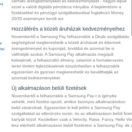
várható árengedményeket és kedvezményeket - nagyot lépve
ra
ezzel a valódi digitális pénztárca irányába. A bejelentésre a
fizetésekkel és pénzügyi szolgáltatásokkal foglalkozó Money
20/20 eseményen került sor.
Hozzáférés a közeli áruházak kedvezményeihez
Novembertől a Samsung Pay felhasználók a Deals szolgáltatás
segítségével megkereshetik a közeli áruházak és éttermek
ta
árengedményeit és kuponjait, továbbá és azonnal be is
fel
válthatják azokat. A Samsung Pay alkalmazás megújult
külsejének, a felhasználói élmény, valamint a formatervezés
terén történt fejlesztéseknek köszönhetően a felhasználók
egyszerűen és gyorsan megkereshetik és beválthatják az
azonnali kedvezményeket.
Új alkalmazáson belüli fizetések
Novembertől a felhasználók a Samsung Pay-t is igénybe
vehetik, mint fizetési opciót, amikor bizonyos alkalmazásokon
belül vásárolnak. Egyszerűen ki kell jelölni a Samsung Pay
szolgáltatást az ellenőrzés során, és az alkalmazáson belüli fizet
kártyák közül. Kezdetben csak a Velocity, Raise, Fancy, Hello 
lesz elérhető alkalmazáson belüli fizetéskor a Samsung Pay, de 