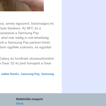
ása, amely egyszerű, biztonságos és
tyás fizetésre. Az NFC és a
almazásával a Samsung Pay
, ahol már eddig is volt lehetőség
víti a Samsung Pay partneri körét,
tson ügyfelei számára, és egyúttal
 Galaxy és hordható okoseszközökön
 a Gear S2 és jövő hónaptól a Gear
online fizetés
,
Samsung Pay
,
Samsung
Multimédia magazin
Hírek