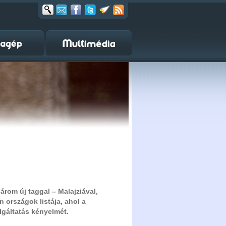
rom új taggal – Malajziával,
 országok listája, ahol a
lgáltatás kényelmét.