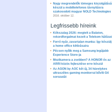
Nagy megrendelők tömeges kiszolgálásá
készül a mobiltelefonos távnyitásra
szakosodott magyar NOLD Technologies
2016. október 12.
Legfrissebb híreink
Kékszalag 2026: megtelt a Balaton,
rekordforgalmat kezelt a Telekom hálóza
Forró nyár, zavartalan munka: így készülj 
a home office kihívásaira
Pécsen nyílik meg a Samsung legújabb
Experience Store-ja
Mozikamera a zsebben? A HONOR és az
ARRI közös fejlesztése erre készül
Az AGON by AOC két új, 34 hüvelykes
ultraszéles gaming monitorral bővíti G4
sorozatát