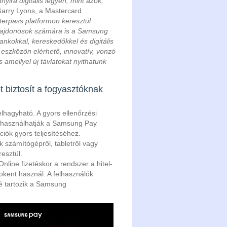
yira digitális legyen, mint azok,
arry Lyons, a Mastercard
terpass platformon keresztül
tulajdonosok számára is a Samsung
ankokkal, kereskedőkkel és digitális
eszközön elérhető, innovatív, vonzó
 amellyel új távlatokat nyithatunk
t biztosít a fogyasztóknak
elhagyható. A gyors ellenőrzési
t használhatják a Samsung Pay
ciók gyors teljesítéséhez.
k számítógépről, tabletről vagy
esztül.
line fizetéskor a rendszer a hitel-
tokent használ. A felhasználók
zé tartozik a Samsung