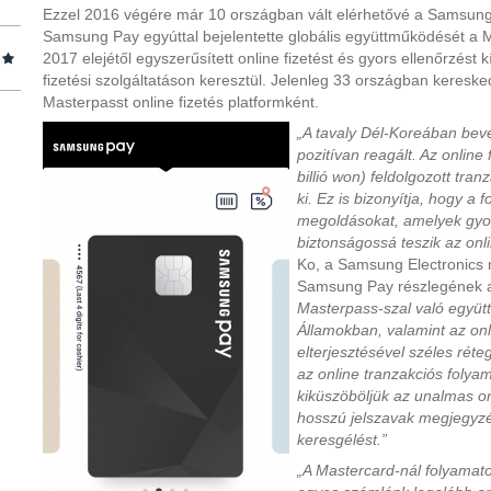
Ezzel 2016 végére már 10 országban vált elérhetővé a Samsung m
Samsung Pay egyúttal bejelentette globális együttműködését a
2017 elejétől egyszerűsített online fizetést és gyors ellenőrzést 
fizetési szolgáltatáson keresztül. Jelenleg 33 országban kereske
Masterpasst online fizetés platformként.
„A tavaly Dél-Koreában beve
pozitívan reagált. Az online 
billió won) feldolgozott tran
ki. Ez is bizonyítja, hogy a 
megoldásokat, amelyek gyo
biztonságossá teszik az onli
Ko, a Samsung Electronics
Samsung Pay részlegének al
Masterpass-szal való együt
Államokban, valamint az onli
elterjesztésével széles rét
az online tranzakciós folya
kiküszöböljük az unalmas onl
hosszú jelszavak megjegyzé
keresgélést.”
„A Mastercard-nál folyama