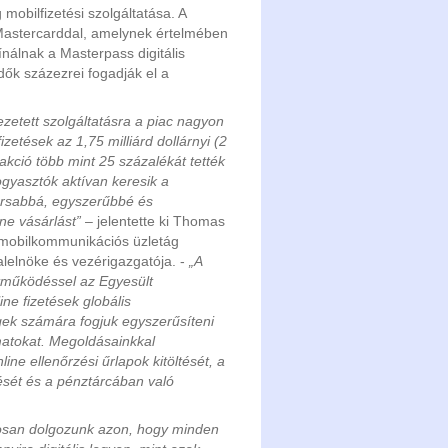
obilfizetési szolgáltatása. A
 Mastercarddal, amelynek értelmében
kínálnak a Masterpass digitális
dők százezrei fogadják el a
zetett szolgáltatásra a piac nagyon
fizetések az 1,75 milliárd dollárnyi (2
zakció több mint 25 százalékát tették
fogyasztók aktívan keresik a
rsabbá, egyszerűbbé és
ne vásárlást”
– jelentette ki Thomas
 mobilkommunikációs üzletág
elnöke és vezérigazgatója. -
„A
tműködéssel az Egyesült
ne fizetések globális
egek számára fogjuk egyszerűsíteni
matokat. Megoldásainkkal
ine ellenőrzési űrlapok kitöltését, a
sét és a pénztárcában való
tosan dolgozunk azon, hogy minden