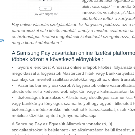
egyes számlánk legalább ann
akik használják”
– mondta G
innovációs vezetője.
„A Mas
elérhetővé tettük a kártya
Pay online vásárlás szolgáltatását. Ez fényesen példázza azt a b
partnereinkkel való közös munkát, amely a minden csatornán és 
és biztonságos fizetési megoldások kialakítását szorgalmazza, és
axy
meg a kereskedelemben.”
A Samsung Pay zavartalan online fizetési platformo
többek között a következő előnyökkel:
Gyors ellenőrzés: A hosszú online űrlapok kitöltési folyamata 
megoldással a fogyasztók Mastercard hitel- vagy bankkártyáika
számlájukon mentett szállítási adatokkal együtt az online tranzak
Vásárlás bármely eszközről: A fogyasztók online vásárolhatna
okostelefonról a kedvenc webhelyükön vagy alkalmazásaikon ker
Biztonságos tranzakciók: A biztonság elsődleges számunkra. On
vagy bankkártya tényleges száma helyett egy egyedi, titkosított 
biztonságos módszerekkel hitelesíthetik tranzakcióikat, ezek kö
mobileszközökbe épített ujjlenyomatolvasója.
A Samsung Pay az Egyesült Államokra vonatkozó, új
szolgáltatásokat is bejelentett - az alkalmazáson belüli fizetést, a