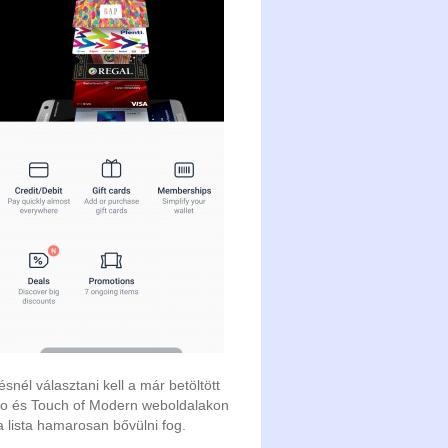
ésnél választani kell a már betöltött
Vino és Touch of Modern weboldalakon
a lista hamarosan bővülni fog.