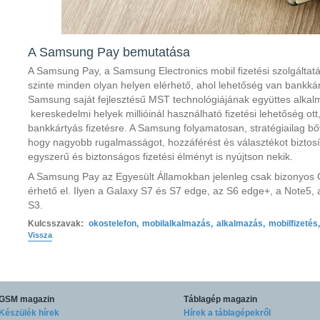
A Samsung Pay bemutatása
A Samsung Pay, a Samsung Electronics mobil fizetési szolgáltat
szinte minden olyan helyen elérhető, ahol lehetőség van bankkár
Samsung saját fejlesztésű MST technológiájának együttes alk
kereskedelmi helyek millióinál használható fizetési lehetőség ott
bankkártyás fizetésre. A Samsung folyamatosan, stratégiailag bő
hogy nagyobb rugalmasságot, hozzáférést és választékot biztosí
egyszerű és biztonságos fizetési élményt is nyújtson nekik.
A Samsung Pay az Egyesült Államokban jelenleg csak bizonyos
érhető el. Ilyen a Galaxy S7 és S7 edge, az S6 edge+, a Note5,
S3.
Kulcsszavak:
okostelefon
,
mobilalkalmazás
,
alkalmazás
,
mobilfizetés
,
Vissza
GSM magazin
Táblagép magazin
Készülék hírek
Hírek a táblagépekről