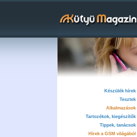
Készülék hírek
Tesztek
Alkalmazások
Tartozékok, kiegészítők
Tippek, tanácsok
Hírek a GSM világából