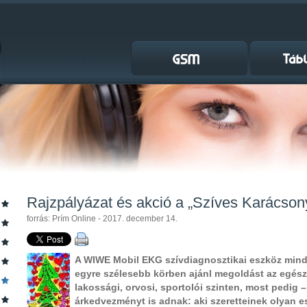
Rajzpályázat és akció a „Szíves Karácson
forrás: Prím Online - 2017. december 14.
A WIWE Mobil EKG szívdiagnosztikai eszköz min
egyre szélesebb körben ajánl megoldást az egé
lakossági, orvosi, sportolói szinten, most pedig
árkedvezményt is adnak: aki szeretteinek olyan e