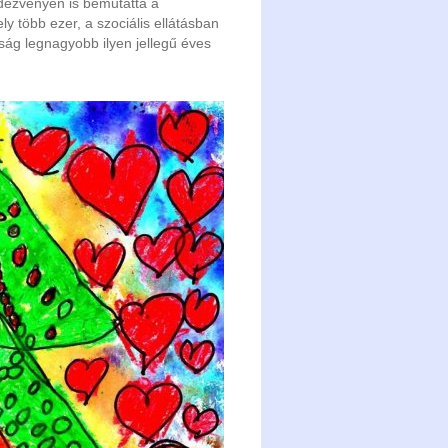
ezvényen is bemutatta a
y több ezer, a szociális ellátásban
ág legnagyobb ilyen jellegű éves