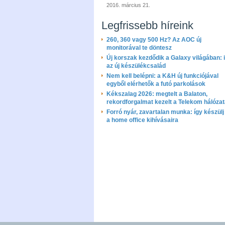
2016. március 21.
Legfrissebb híreink
260, 360 vagy 500 Hz? Az AOC új
monitorával te döntesz
Új korszak kezdődik a Galaxy világában: i
az új készülékcsalád
Nem kell belépni: a K&H új funkciójával
egyből elérhetők a futó parkolások
Kékszalag 2026: megtelt a Balaton,
rekordforgalmat kezelt a Telekom hálóza
Forró nyár, zavartalan munka: így készülj 
a home office kihívásaira