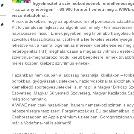
figyelmeztet a szív működésének rendellenességei
– az „aranyhétvégén” - 69.990 forintért veheti meg a WIWE
viszonteladóknál.
Annak érdekében, hogy az applikáció minél pontosabb adatokkal
Kft folyamatosan fejleszti az algoritmust, amely - természetesen -
naprakészen frissül. Ennek jegyében még finomabb hangolású let
szívciklus-klasszifikálásnál csökkent a kiértékelés érzékenység
lehetővé vált a kamrai bigeminiás mérések kiértékelése és még 
heterogenitás (KH) meghatározása a magas szívritmusú esetekbe
szívritmus-meghatározó modul került beépítésre, ennek továbbfe
mérés közben kijelzett szívritmus értékek.
Hazánkban nem csupán a lakosság használja; klinikákon – többe
boltokban, gyógyászati üzletekben, háziorvosoknál találkozhatu
kiemelkedő sportegyesületeknél is, mint pl. a Magyar Birkózó S
Szövetség, Magyar Súlyemelő Szövetség, Magyar Kézilabda Sz
még sorolhatnánk.
A WIWE nem csak hazánkban, hanem nemzetközi szinten is egyr
népszerűségre tesz szert. Forgalmazzák az EU tagállamaiban, t
Csehországban az Apple prémium üzleteiben, Görögországban a
már a Vodafone-nál is elérhető!