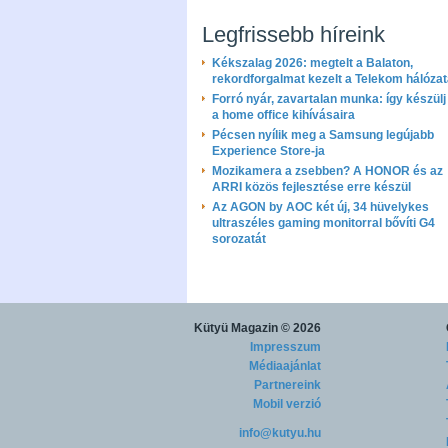
Legfrissebb híreink
Kékszalag 2026: megtelt a Balaton,
rekordforgalmat kezelt a Telekom hálóza
Forró nyár, zavartalan munka: így készülj 
a home office kihívásaira
Pécsen nyílik meg a Samsung legújabb
Experience Store-ja
Mozikamera a zsebben? A HONOR és az
ARRI közös fejlesztése erre készül
Az AGON by AOC két új, 34 hüvelykes
ultraszéles gaming monitorral bővíti G4
sorozatát
Kütyü Magazin
© 2026
Impresszum
Médiaajánlat
Partnereink
Mobil verzió
info@kutyu.hu