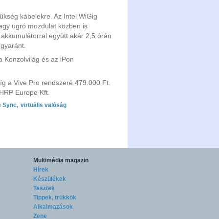
ükség kábelekre. Az Intel WiGig
vagy ugró mozdulat közben is
 akkumulátorral együtt akár 2,5 órán
egyaránt.
a Konzolvilág és az iPon
míg a Vive Pro rendszeré 479.000 Ft.
 HRP Europe Kft.
e Sync
,
virtuális valóság
Multimédia magazin
Hírek
Készülékek
Tesztek
Tippek, trükkök
Alkalmazások
Zene