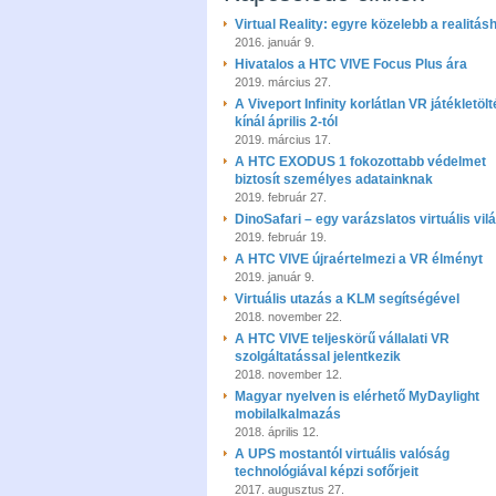
Virtual Reality: egyre közelebb a realitás
2016. január 9.
Hivatalos a HTC VIVE Focus Plus ára
2019. március 27.
A Viveport Infinity korlátlan VR játékletölt
kínál április 2-tól
2019. március 17.
A HTC EXODUS 1 fokozottabb védelmet
biztosít személyes adatainknak
2019. február 27.
DinoSafari – egy varázslatos virtuális vil
2019. február 19.
A HTC VIVE újraértelmezi a VR élményt
2019. január 9.
Virtuális utazás a KLM segítségével
2018. november 22.
A HTC VIVE teljeskörű vállalati VR
szolgáltatással jelentkezik
2018. november 12.
Magyar nyelven is elérhető MyDaylight
mobilalkalmazás
2018. április 12.
A UPS mostantól virtuális valóság
technológiával képzi sofőrjeit
2017. augusztus 27.