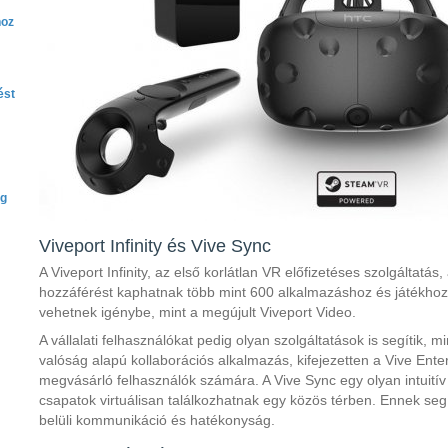
hoz
ést
ág
Viveport Infinity és Vive Sync
A Viveport Infinity, az első korlátlan VR előfizetéses szolgáltatás
hozzáférést kaphatnak több mint 600 alkalmazáshoz és játékhoz,
vehetnek igénybe, mint a megújult Viveport Video.
A vállalati felhasználókat pedig olyan szolgáltatások is segítik, mi
valóság alapú kollaborációs alkalmazás, kifejezetten a Vive Ent
megvásárló felhasználók számára. A Vive Sync egy olyan intuitív
csapatok virtuálisan találkozhatnak egy közös térben. Ennek seg
belüli kommunikáció és hatékonyság.