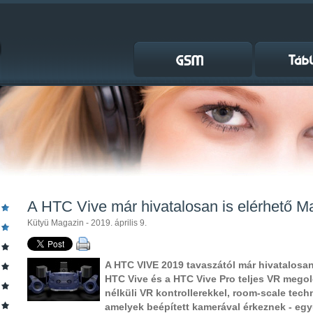
A HTC Vive már hivatalosan is elérhető 
Kütyü Magazin - 2019. április 9.
A HTC VIVE 2019 tavaszától már hivatalosan
HTC Vive és a HTC Vive Pro teljes VR megol
nélküli VR kontrollerekkel, room-scale tech
amelyek beépített kamerával érkeznek - együ