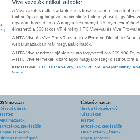
Vive vezeték nélküli adapter
A Vive vezeték nélküli adapterének köszönhetően nincs többé sz
technológia segítségével maximális VR élményt nyújt, így állva 
egyaránt használható. A nagy teljesítményű, könnyen cserélhető
ta
élvezhető a 360 fokos VR élmény HTC Vive-val és Vive Pro-val 
fel
A HTC Vive és Vive Pro VR szettek az Extreme Digital, az Aqua, 
webáruházakban már megvásárolhatók.
A HTC Vive rendszer ajánlott bruttó fogyasztói ára 209.900 Ft, 
A HTC Vive termékek kizárólagos magyarországi disztribútora a
Kulcsszavak:
HTC
,
HTC Vive Pro
,
HTC VIVE
,
VR
,
Viveport Infinity
,
Viv
Vissza
GSM magazin
Táblagép magazin
Készülék hírek
Hírek a táblagépekről
Tesztek
Készülékek
Alkalmazások
Tesztek
Tartozékok, kiegészítők
Tartozékok, kiegészítők
Tippek, tanácsok
Alkalmazások, játékok
Hírek a GSM világából
Tippek, tanácsok