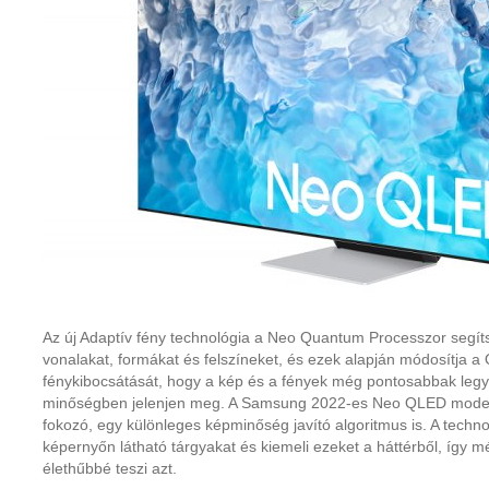
Az új Adaptív fény technológia a Neo Quantum Processzor segíts
vonalakat, formákat és felszíneket, és ezek alapján módosítja 
fénykibocsátását, hogy a kép és a fények még pontosabbak leg
minőségben jelenjen meg. A Samsung 2022-es Neo QLED modell
fokozó, egy különleges képminőség javító algoritmus is. A techno
képernyőn látható tárgyakat és kiemeli ezeket a háttérből, így
élethűbbé teszi azt.