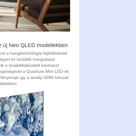
az új Neo QLED modellekben
int a hangtechnológia fejlődésének
ppel és tisztább hangzással
 a továbbfejlesztett kontraszt
 segítségével a Quantum Mini LED-ek
fényereje így a tavalyi 4096 fokozat
rdekében.