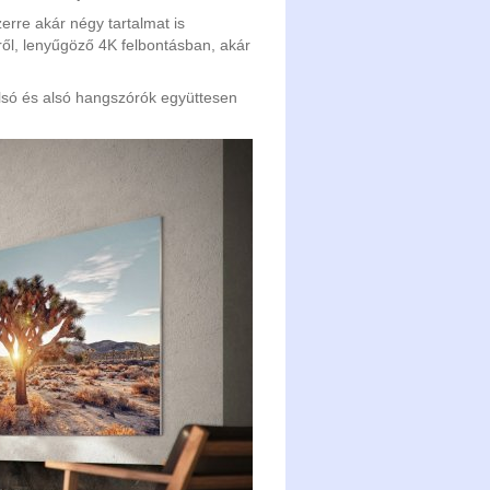
erre akár négy tartalmat is
ől, lenyűgöző 4K felbontásban, akár
lsó és alsó hangszórók együttesen