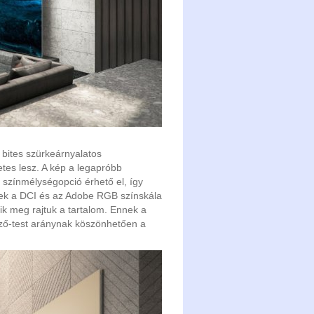
bites szürkeárnyalatos
etes lesz. A kép a legapróbb
s színmélységopció érhető el, így
ek a DCI és az Adobe RGB színskála
ik meg rajtuk a tartalom. Ennek a
elző-test aránynak köszönhetően a