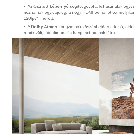
• Az
Osztott
képernyő
segítségével a felhasználók egysz
nézhetnek egyidejűleg, a négy HDMI bemenet bármelyikér
120fps* mellett.
• A
Dolby Atmos
hangzásnak köszönhetően a felső, olda
rendkívüli, többdimenziós hangzást hoznak létre.