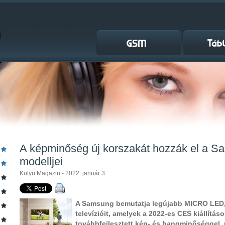
A képminőség új korszakát hozzák el a 
modelljei
Kütyü Magazin - 2022. január 3.
A Samsung bemutatja legújabb MICRO LED,
televízióit, amelyek a 2022-es CES kiállítás
továbbfejlesztett kép- és hangminőséggel, 