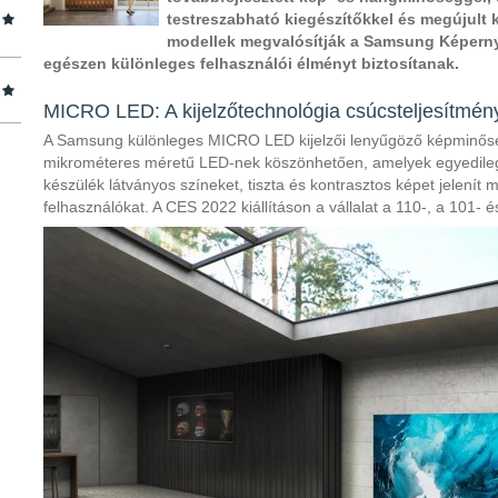
testreszabható kiegészítőkkel és megújult k
modellek megvalósítják a Samsung Képern
egészen különleges felhasználói élményt biztosítanak.
MICRO LED: A kijelzőtechnológia csúcsteljesítmé
A Samsung különleges MICRO LED kijelzői lenyűgöző képminősége
mikrométeres méretű LED-nek köszönhetően, amelyek egyedileg ál
készülék látványos színeket, tiszta és kontrasztos képet jelenít
felhasználókat. A CES 2022 kiállításon a vállalat a 110-, a 101-