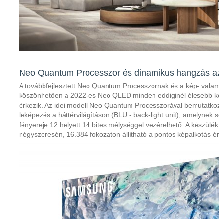
Neo Quantum Processzor és dinamikus hangzás 
A továbbfejlesztett Neo Quantum Processzornak és a kép- valam
köszönhetően a 2022-es Neo QLED minden eddiginél élesebb ké
érkezik. Az idei modell Neo Quantum Processzorával bemutatkozik
leképezés a háttérvilágításon (BLU - back-light unit), amelynek
fényereje 12 helyett 14 bites mélységgel vezérelhető. A készülék 
négyszeresén, 16.384 fokozaton állítható a pontos képalkotás é