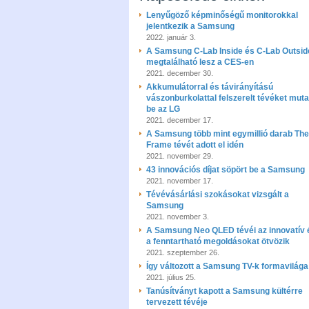
Lenyűgöző képminőségű monitorokkal
jelentkezik a Samsung
2022. január 3.
A Samsung C-Lab Inside és C-Lab Outside
megtalálható lesz a CES-en
2021. december 30.
Akkumulátorral és távirányítású
vászonburkolattal felszerelt tévéket muta
be az LG
2021. december 17.
A Samsung több mint egymillió darab The
Frame tévét adott el idén
2021. november 29.
43 innovációs díjat söpört be a Samsung
2021. november 17.
Tévévásárlási szokásokat vizsgált a
Samsung
2021. november 3.
A Samsung Neo QLED tévéi az innovatív 
a fenntartható megoldásokat ötvözik
2021. szeptember 26.
Így változott a Samsung TV-k formavilága
2021. július 25.
Tanúsítványt kapott a Samsung kültérre
tervezett tévéje