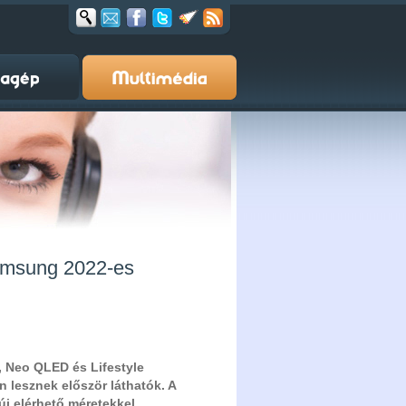
Samsung 2022-es
 Neo QLED és Lifestyle
on lesznek először láthatók. A
új elérhető méretekkel,