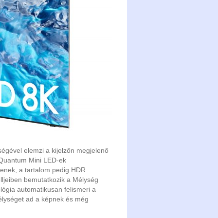
égével elemzi a kijelzőn megjelenő
a Quantum Mini LED-ek
yenek, a tartalom pedig HDR
jeiben bemutatkozik a Mélység
lógia automatikusan felismeri a
 mélységet ad a képnek és még