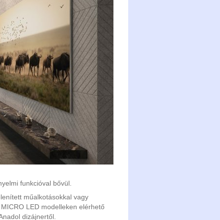
yelmi funkcióval bővül.
enített műalkotásokkal vagy
-es MICRO LED modelleken elérhető
Anadol dizájnertől.