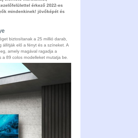
ezelőfelülettel érkező 2022-es
yők mindenkinek! jövőképét és
nye
t biztosítanak a 25 millió darab,
lítják elő a fényt és a színeket. A
 meg, amely magával ragadja a
 és a 89 colos modelleket mutatja be.