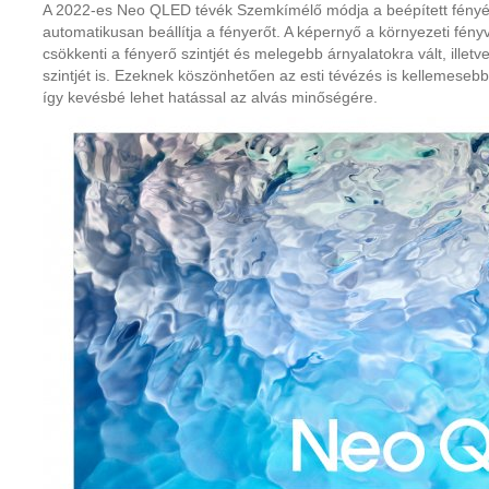
A 2022-es Neo QLED tévék Szemkímélő módja a beépített fényé
automatikusan beállítja a fényerőt. A képernyő a környezeti fén
csökkenti a fényerő szintjét és melegebb árnyalatokra vált, illet
szintjét is. Ezeknek köszönhetően az esti tévézés is kellemesebb
így kevésbé lehet hatással az alvás minőségére.