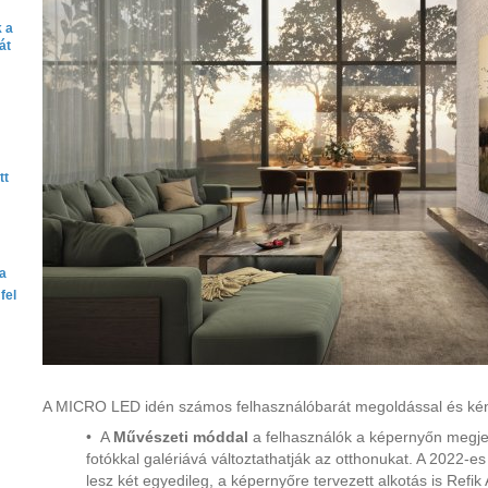
 a
át
tt
ta
fel
A MICRO LED idén számos felhasználóbarát megoldással és kén
• A
Művészeti móddal
a felhasználók a képernyőn megjel
fotókkal galériává változtathatják az otthonukat. A 2022
lesz két egyedileg, a képernyőre tervezett alkotás is Refik 