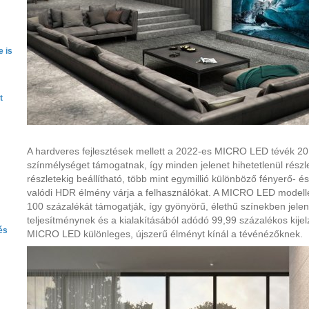
 is
t
A hardveres fejlesztések mellett a 2022-es MICRO LED tévék 20 
színmélységet támogatnak, így minden jelenet hihetetlenül részl
részletekig beállítható, több mint egymillió különböző fényerő- é
valódi HDR élmény várja a felhasználókat. A MICRO LED modell
100 százalékát támogatják, így gyönyörű, élethű színekben jelen
teljesítménynek és a kialakításából adódó 99,99 százalékos kij
és
MICRO LED különleges, újszerű élményt kínál a tévénézőknek.