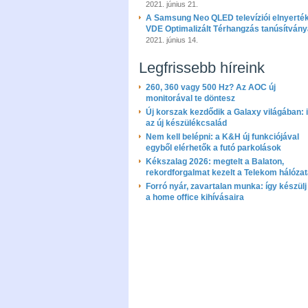
2021. június 21.
A Samsung Neo QLED televíziói elnyerték
VDE Optimalizált Térhangzás tanúsítvány
2021. június 14.
Legfrissebb híreink
260, 360 vagy 500 Hz? Az AOC új
monitorával te döntesz
Új korszak kezdődik a Galaxy világában: i
az új készülékcsalád
Nem kell belépni: a K&H új funkciójával
egyből elérhetők a futó parkolások
Kékszalag 2026: megtelt a Balaton,
rekordforgalmat kezelt a Telekom hálóza
Forró nyár, zavartalan munka: így készülj 
a home office kihívásaira