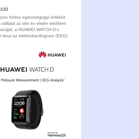
ció
yos fontos egészségügyi értékeit
állalat az idei év elején elsőként
osóráját, a HUAWEI WATCH D-t,
é teszi az elektrokardiogram (EKG)