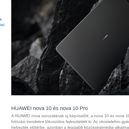
ta
fel
HUAWEI nova 10 és nova 10 Pro
A HUAWEI nova sorozatának új képviselőit, a nova 10 és nova 10
fotózási trendekre fókuszálva fejlesztették ki. Az okostelefon-gy
helyezték előtérbe, azonban a legújabb közösségimédia-alkalmaz