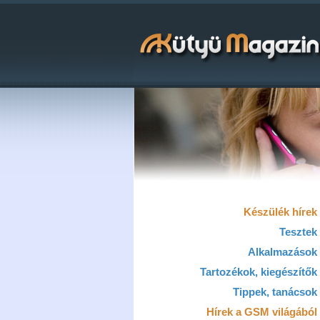
Készülék hírek
Tesztek
Alkalmazások
Tartozékok, kiegészítők
Tippek, tanácsok
Hírek a GSM világából