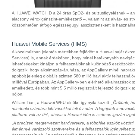
A HUAWEI WATCH D a 24 órás SpO2- és pulzusfigyelésnek – ame
alacsony véroxigénszint-emlékeztető –, valamint az alvás- és str
köszönhetően átfogó egészségügyi asszisztensként is használha
Huawei Mobile Services (HMS)
A közelmúltban jelentős mértékben fejlődött a Huawei saját ök
Services) is, annak érdekében, hogy minél hatékonyabb navigáció
lehetőségeket kínáljon a felhasználóknak különböző eszközökön
dolgozik, hogy alkalmazás-áruháza, az AppGallery minél naprak
appbolt jelenleg globális szinten 580 millió havi aktív felhasznál
millióval Európában. Az AppGallery-ben elérhető alkalmazások s
emelkedett, és több mint 5,5 millió regisztrált fejlesztő dolgozi
nőjön.
William Tian, a Huawei WEU elnöke így nyilatkozott:
„Örülünk, ho
mindenki számára kihívásokkal teli év után. A legújabb innováci
platform volt az IFA, ahova a Huawei idén is számos igazán izga
„A precízen megtervezett hardverekre, a többféle eszköz közöt
élménnyé varázsoló szoftverekre és a felhasználók igényeihez s