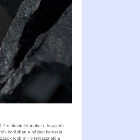
 Pro okostelefonokat a legújabb
ártók korábban a hátlapi kamerát
ások több millió felhasználója