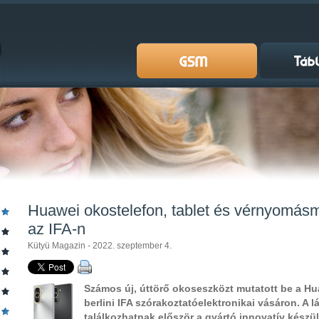
Huawei okostelefon, tablet és vérnyomásm
az IFA-n
Kütyü Magazin - 2022. szeptember 4.
Számos új, úttörő okoseszközt mutatott be a H
berlini IFA szórakoztatóelektronikai vásáron. A l
találkozhatnak először a gyártó innovatív készülé