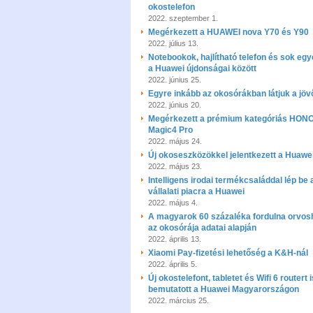
okostelefon
2022. szeptember 1.
Megérkezett a HUAWEI nova Y70 és Y90
2022. július 13.
Notebookok, hajlítható telefon és sok eg
a Huawei újdonságai között
2022. június 25.
Egyre inkább az okosórákban látjuk a jöv
2022. június 20.
Megérkezett a prémium kategóriás HON
Magic4 Pro
2022. május 24.
Új okoseszközökkel jelentkezett a Huawe
2022. május 23.
Intelligens irodai termékcsaláddal lép be 
vállalati piacra a Huawei
2022. május 4.
A magyarok 60 százaléka fordulna orvos
az okosórája adatai alapján
2022. április 13.
Xiaomi Pay-fizetési lehetőség a K&H-nál
2022. április 5.
Új okostelefont, tabletet és Wifi 6 routert i
bemutatott a Huawei Magyarországon
2022. március 25.