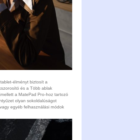
ablet-élményt biztosít a
kszorosító és a Több ablak
 Emellett a MatePad Pro-hoz tartozó
ntyűzet olyan sokoldalúságot
ív vagy egyéb felhasználási módok