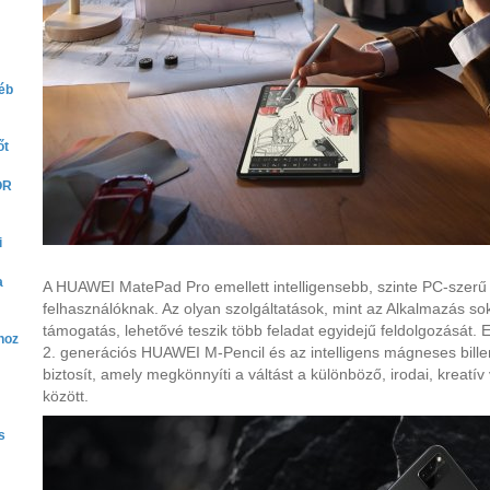
yéb
őt
OR
i
a
A HUAWEI MatePad Pro emellett intelligensebb, szinte PC-szerű t
felhasználóknak. Az olyan szolgáltatások, mint az Alkalmazás so
támogatás, lehetővé teszik több feladat egyidejű feldolgozását.
hoz
2. generációs HUAWEI M-Pencil és az intelligens mágneses bille
biztosít, amely megkönnyíti a váltást a különböző, irodai, kreat
között.
s