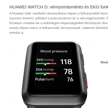
HUAWEI WATCH D: vérnyomásmérés és EKG funk
A Huawei több viselhető okoseszköze képes a felhasználók bizon
nyomon követni, például a pulzusszámot és a véroxigénszintet. A v
Kínában mutatta be a különleges képességekkel felruházott ok
amely képes mérni a felhasználó vérnyomását, valamint lehetőv
mérést is.