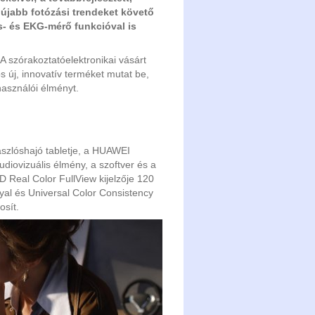
gújabb fotózási trendeket követő
s- és EKG-mérő funkcióval is
A szórakoztatóelektronikai vásárt
 új, innovatív terméket mutat be,
asználói élményt.
ászlóshajó tabletje, a HUAWEI
diovizuális élmény, a szoftver és a
 Real Color FullView kijelzője 120
yal és Universal Color Consistency
osít.