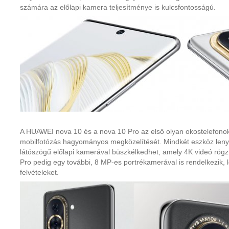
számára az előlapi kamera teljesítménye is kulcsfontosságú.
A HUAWEI nova 10 és a nova 10 Pro az első olyan okostelefonok
mobilfotózás hagyományos megközelítését. Mindkét eszköz leny
látószögű előlapi kamerával büszkélkedhet, amely 4K videó rög
Pro pedig egy további, 8 MP-es portrékamerával is rendelkezik, le
felvételeket.