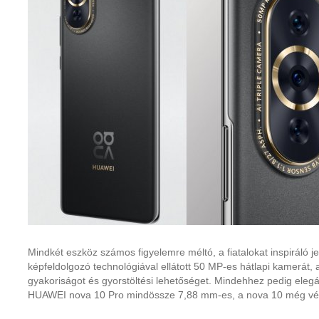
Mindkét eszköz számos figyelemre méltó, a fiatalokat inspiráló jel
képfeldolgozó technológiával ellátott 50 MP-es hátlapi kamerát, 
gyakoriságot és gyorstöltési lehetőséget. Mindehhez pedig elegá
HUAWEI nova 10 Pro mindössze 7,88 mm-es, a nova 10 még vé