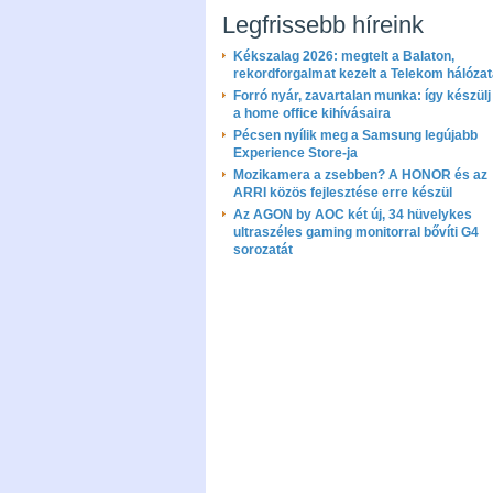
Legfrissebb híreink
Kékszalag 2026: megtelt a Balaton,
rekordforgalmat kezelt a Telekom hálóza
Forró nyár, zavartalan munka: így készülj 
a home office kihívásaira
Pécsen nyílik meg a Samsung legújabb
Experience Store-ja
Mozikamera a zsebben? A HONOR és az
ARRI közös fejlesztése erre készül
Az AGON by AOC két új, 34 hüvelykes
ultraszéles gaming monitorral bővíti G4
sorozatát