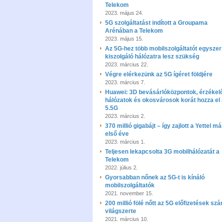
Telekom
2023. május 24.
5G szolgáltatást indított a Groupama
Arénában a Telekom
2023. május 15.
Az 5G-hez több mobilszolgáltatót egyszer
kiszolgáló hálózatra lesz szükség
2023. március 22.
Végre elérkezünk az 5G ígéret földjére
2023. március 7.
Huawei: 3D bevásárlóközpontok, érzékel
hálózatok és okosvárosok korát hozza el
5.5G
2023. március 2.
370 millió gigabájt – így zajlott a Yettel m
első éve
2023. március 1.
Teljesen lekapcsolta 3G mobilhálózatát a
Telekom
2022. július 2.
Gyorsabban nőnek az 5G-t is kínáló
mobilszolgáltatók
2021. november 15.
200 millió fölé nőtt az 5G előfizetések sz
világszerte
2021. március 10.