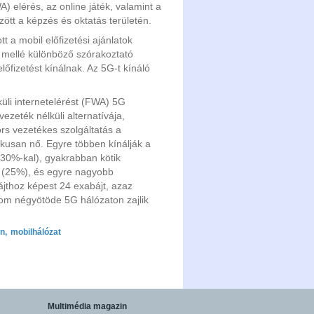
A) elérés, az online játék, valamint a
zött a képzés és oktatás területén.
tt a mobil előfizetési ajánlatok
s mellé különböző szórakoztató
lőfizetést kínálnak. Az 5G-t kínáló
küli internetelérést (FWA) 5G
zeték nélküli alternatívája,
ors vezetékes szolgáltatás a
kusan nő. Egyre többen kínálják a
 30%-kal), gyakrabban kötik
t (25%), és egyre nagyobb
ájthoz képest 24 exabájt, azaz
lom négyötöde 5G hálózaton zajlik
on
,
mobilhálózat
Multimédia magazin