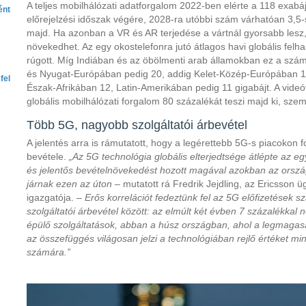
A teljes mobilhálózati adatforgalom 2022-ben elérte a 118 exabáj
ént
előrejelzési időszak végére, 2028-ra utóbbi szám várhatóan 3,5-
majd. Ha azonban a VR és AR terjedése a vártnál gyorsabb lesz,
növekedhet. Az egy okostelefonra jutó átlagos havi globális fel
rúgott. Míg Indiában és az öbölmenti arab államokban ez a szám
és Nyugat-Európában pedig 20, addig Kelet-Közép-Európában 14
fel
Észak-Afrikában 12, Latin-Amerikában pedig 11 gigabájt. A vid
globális mobilhálózati forgalom 80 százalékát teszi majd ki, sz
Több 5G, nagyobb szolgáltatói árbevétel
A jelentés arra is rámutatott, hogy a legérettebb 5G-s piacokon 
bevétele.
„Az 5G technológia globális elterjedtsége átlépte az eg
és jelentős bevételnövekedést hozott magával azokban az orsz
járnak ezen az úton
– mutatott rá Fredrik Jejdling, az Ericsson 
igazgatója.
– Erős korrelációt fedeztünk fel az 5G előfizetések
szolgáltatói árbevétel között: az elmúlt két évben 7 százalékkal
épülő szolgáltatások, abban a húsz országban, ahol a legmagas
az összefüggés világosan jelzi a technológiában rejlő értéket mi
számára.”