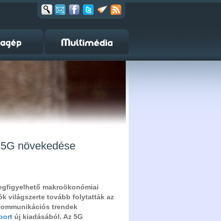
az 5G növekedése
megfigyelhető makroökonómiai
k világszerte tovább folytatták az
ilkommunikációs trendek
port
új kiadásából. Az 5G