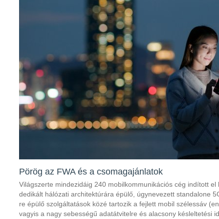
Pörög az FWA és a csomagajánlatok
Világszerte mindezidáig 240 mobilkommunikációs cég indított el 
dedikált hálózati architektúrára épülő, úgynevezett standalone 5G
re épülő szolgáltatások közé tartozik a fejlett mobil szélessáv
vagyis a nagy sebességű adatátvitelre és alacsony késleltetési i