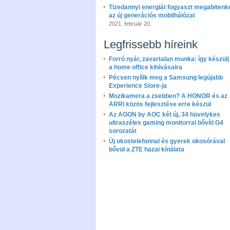
Tizedannyi energiát fogyaszt megabitenk
az új generációs mobilhálózat
2021. február 20.
Legfrissebb híreink
Forró nyár, zavartalan munka: így készülj 
a home office kihívásaira
Pécsen nyílik meg a Samsung legújabb
Experience Store-ja
Mozikamera a zsebben? A HONOR és az
ARRI közös fejlesztése erre készül
Az AGON by AOC két új, 34 hüvelykes
ultraszéles gaming monitorral bővíti G4
sorozatát
Új okostelefonnal és gyerek okosórával
bővül a ZTE hazai kínálata