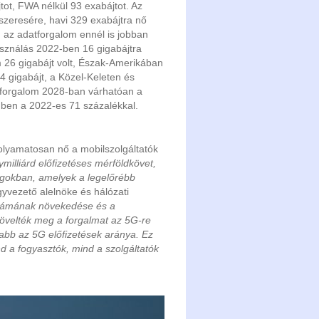
tot, FWA nélkül 93 exabájtot. Az
szeresére, havi 329 exabájtra nő
 az adatforgalom ennél is jobban
használás 2022-ben 16 gigabájtra
 26 gigabájt volt, Észak-Amerikában
 gigabájt, a Közel-Keleten és
eóforgalom 2028-ban várhatóan a
emben a 2022-es 71 százalékkal.
folyamatosan nő a mobilszolgáltatók
ymilliárd előfizetéses mérföldkövet,
ágokban, amelyek a legelőrébb
ügyvezető alelnöke és hálózati
 számának növekedése és a
 növelték meg a forgalmat az 5G-re
abb az 5G előfizetések aránya. Ez
nd a fogyasztók, mind a szolgáltatók