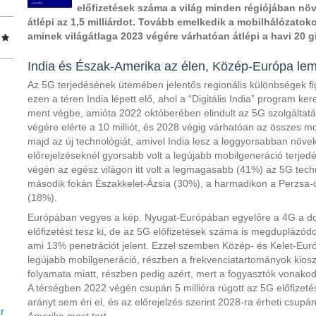
előfizetések száma a világ minden régiójában nö
átlépi az 1,5 milliárdot. Tovább emelkedik a mobilhálózatok
aminek világátlaga 2023 végére várhatóan átlépi a havi 20 
India és Észak-Amerika az élen, Közép-Európa le
Az 5G terjedésének ütemében jelentős regionális különbségek fig
ezen a téren India lépett elő, ahol a “Digitális India” program ker
ment végbe, amióta 2022 októberében elindult az 5G szolgáltatá
végére elérte a 10 milliót, és 2028 végig várhatóan az összes mo
majd az új technológiát, amivel India lesz a leggyorsabban növe
előrejelzéseknél gyorsabb volt a legújabb mobilgeneráció terje
végén az egész világon itt volt a legmagasabb (41%) az 5G tech
második fokán Északkelet-Ázsia (30%), a harmadikon a Perzsa-ö
(18%).
Európában vegyes a kép. Nyugat-Európában egyelőre a 4G a do
előfizetést tesz ki, de az 5G előfizetések száma is megduplázódot
ami 13% penetrációt jelent. Ezzel szemben Közép- és Kelet-Eur
legújabb mobilgeneráció, részben a frekvenciatartományok kio
folyamata miatt, részben pedig azért, mert a fogyasztók vonako
A térségben 2022 végén csupán 5 millióra rúgott az 5G előfizet
arányt sem éri el, és az előrejelzés szerint 2028-ra érheti csupá
ar