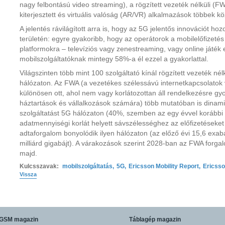
nagy felbontású video streaming), a rögzített vezeték nélküli (FW
kiterjesztett és virtuális valóság (AR/VR) alkalmazások többek kö
A jelentés rávilágított arra is, hogy az 5G jelentős innovációt hozo
területén: egyre gyakoribb, hogy az operátorok a mobilelőfizeté
platformokra – televíziós vagy zenestreaming, vagy online játék e
mobilszolgáltatóknak mintegy 58%-a él ezzel a gyakorlattal.
Világszinten több mint 100 szolgáltató kínál rögzített vezeték nél
hálózaton. Az FWA (a vezetékes szélessávú internetkapcsolatok ve
különösen ott, ahol nem vagy korlátozottan áll rendelkezésre gy
háztartások és vállalkozások számára) több mutatóban is dinami
szolgáltatást 5G hálózaton (40%, szemben az egy évvel korábbi
adatmennyiségi korlát helyett sávszélességhez az előfizetéseke
adtaforgalom bonyolódik ilyen hálózaton (az előző évi 15,6 exab
milliárd gigabájt). A várakozások szerint 2028-ban az FWA forga
majd.
Kulcsszavak:
mobilszolgáltatás
,
5G
,
Ericsson Mobility Report
,
Ericss
Vissza
GSM magazin
Táblagép magazin