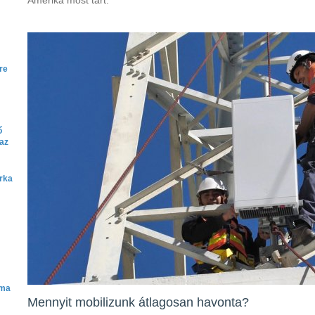
Amerika most tart.
re
ő
 az
árka
áma
Mennyit mobilizunk átlagosan havonta?