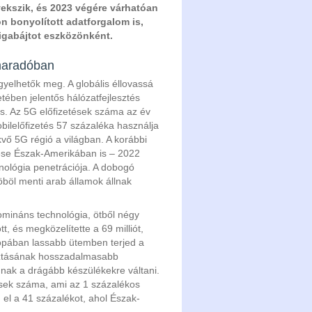
vekszik, és 2023 végére várhatóan
on bonyolított adatforgalom is,
gigabájtot eszközönként.
maradóban
yelhetők meg. A globális éllovassá
etében jelentős hálózatfejlesztés
s. Az 5G előfizetések száma az év
bilelőfizetés 57 százaléka használja
kvő 5G régió a világban. A korábbi
dése Észak-Amerikában is – 2022
nológia penetrációja. A dobogó
böl menti arab államok állnak
mináns technológia, ötből négy
t, és megközelítette a 69 milliót,
ópában lassabb ütemben terjed a
sztásának hosszadalmasabb
dnak a drágább készülékekre váltani.
ések száma, ami az 1 százalékos
n el a 41 százalékot, ahol Észak-