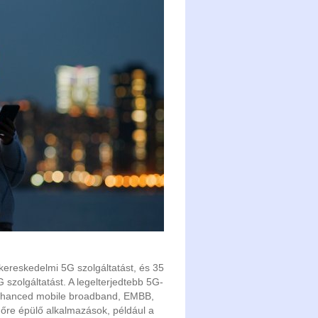
kereskedelmi 5G szolgáltatást, és 35
 szolgáltatást. A legelterjedtebb 5G-
 (enhanced mobile broadband, EMBB,
dőre épülő alkalmazások, például a