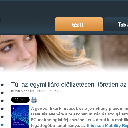
Túl az egymilliárd előfizetésen: töretlen 
Kütyü Magazin - 2023. június 21.
A geopolitikai kihívások és a jó néhány piacon 
lassulás ellenére a telekommunikációs szolgáltató
5G technológiai fejlesztéseiket – derül ki a mob
legátfogóbb tanulmánya, az
Ericsson Mobility Re