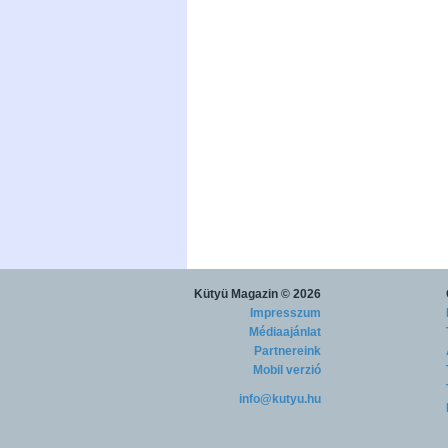
Kütyü Magazin
© 2026
Impresszum
Médiaajánlat
Partnereink
Mobil verzió
info@kutyu.hu