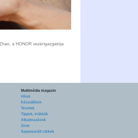
e Zhao, a HONOR vezérigazgatója
Multimédia magazin
Hírek
Készülékek
Tesztek
Tippek, trükkök
Alkalmazások
Zene
Szponzorált cikkek