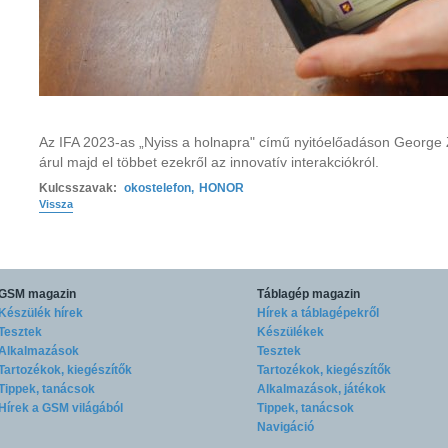
Az IFA 2023-as „Nyiss a holnapra" című nyitóelőadáson Georg
árul majd el többet ezekről az innovatív interakciókról.
Kulcsszavak:
okostelefon
,
HONOR
Vissza
GSM magazin
Táblagép magazin
Készülék hírek
Hírek a táblagépekről
Tesztek
Készülékek
Alkalmazások
Tesztek
Tartozékok, kiegészítők
Tartozékok, kiegészítők
Tippek, tanácsok
Alkalmazások, játékok
Hírek a GSM világából
Tippek, tanácsok
Navigáció