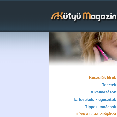
Készülék hírek
Tesztek
Alkalmazások
Tartozékok, kiegészítők
Tippek, tanácsok
Hírek a GSM világából