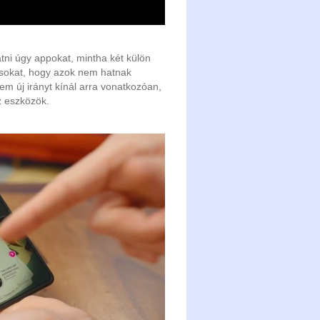
tni úgy appokat, mintha két külön
zásokat, hogy azok nem hatnak
m új irányt kínál arra vonatkozóan,
z eszközök.