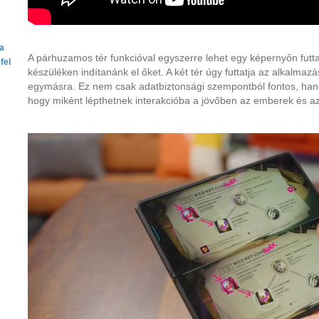
ta
A párhuzamos tér funkcióval egyszerre lehet egy képernyőn futta
fel
készüléken indítanánk el őket. A két tér úgy futtatja az alkalma
egymásra. Ez nem csak adatbiztonsági szempontból fontos, hane
hogy miként lépthetnek interakcióba a jövőben az emberek és a