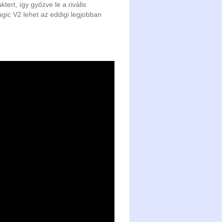
ert, így győzve le a rivális
gic V2 lehet az eddigi legjobban