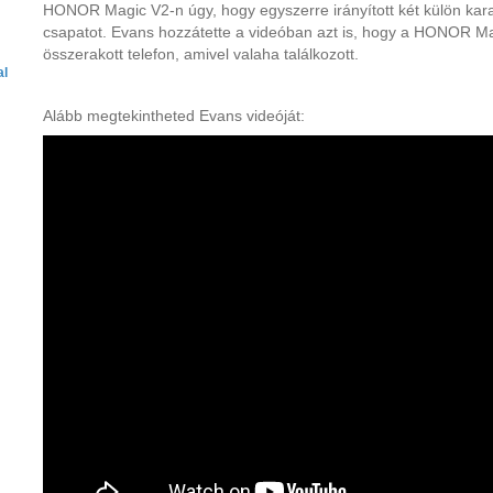
HONOR Magic V2-n úgy, hogy egyszerre irányított két külön karakt
csapatot. Evans hozzátette a videóban azt is, hogy a HONOR Ma
összerakott telefon, amivel valaha találkozott.
al
Alább megtekintheted Evans videóját: