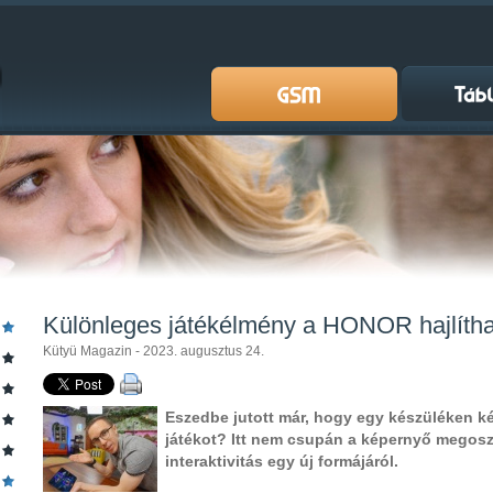
Különleges játékélmény a HONOR hajlíthat
Kütyü Magazin - 2023. augusztus 24.
Eszedbe jutott már, hogy egy készüléken ké
játékot? Itt nem csupán a képernyő megosz
interaktivitás egy új formájáról.