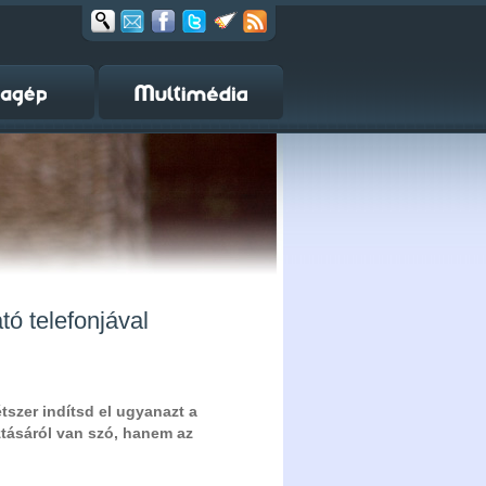
ó telefonjával
tszer indítsd el ugyanazt a
tásáról van szó, hanem az