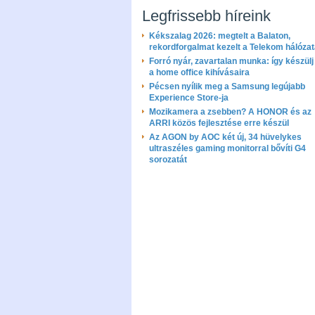
Legfrissebb híreink
Kékszalag 2026: megtelt a Balaton,
rekordforgalmat kezelt a Telekom hálóza
Forró nyár, zavartalan munka: így készülj 
a home office kihívásaira
Pécsen nyílik meg a Samsung legújabb
Experience Store-ja
Mozikamera a zsebben? A HONOR és az
ARRI közös fejlesztése erre készül
Az AGON by AOC két új, 34 hüvelykes
ultraszéles gaming monitorral bővíti G4
sorozatát