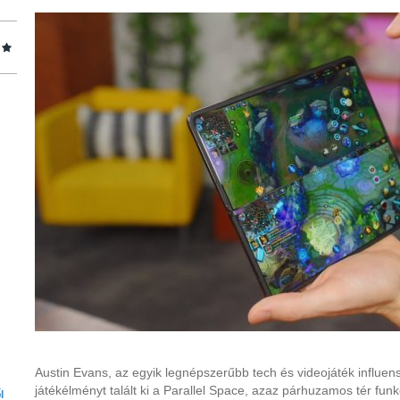
Austin Evans, az egyik legnépszerűbb tech és videojáték influens
játékélményt talált ki a Parallel Space, azaz párhuzamos tér funkci
l