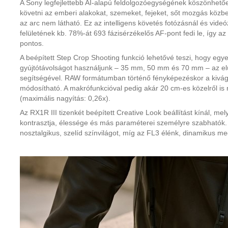
A Sony legfejlettebb AI-alapú feldolgozóegységének köszönhető
követni az emberi alakokat, szemeket, fejeket, sőt mozgás közben
az arc nem látható. Ez az intelligens követés fotózásnál és vide
felületének kb. 78%-át 693 fázisérzékelős AF-pont fedi le, így az
pontos.
A beépített Step Crop Shooting funkció lehetővé teszi, hogy egye
gyújtótávolságot használjunk – 35 mm, 50 mm és 70 mm – az e
segítségével. RAW formátumban történő fényképezéskor a kivág
módosítható. A makrófunkcióval pedig akár 20 cm-es közelről is 
(maximális nagyítás: 0,26x).
Az RX1R III tizenkét beépített Creative Look beállítást kínál, me
kontrasztja, élessége és más paraméterei személyre szabhatók. Ké
nosztalgikus, szelíd színvilágot, míg az FL3 élénk, dinamikus meg