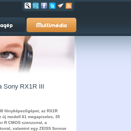
 a Sony RX1R III
 III fényképezőgépet, az RX1R
z új modell 61 megapixeles, 35
or R CMOS szenzorral, a
rral, valamint egy ZEISS Sonnar