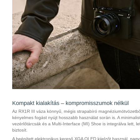
Kompakt kialakítás – kompromisszumok nélkül
Az RX1R III váza könnyű, mégis strapabíró magnéziumötvözetből 
kényelmes fogást nyújt hosszabb használat során is. A minimalis
vezérlőtárcsák és a Multi-Interface (MI) Shoe is integrálva lett, let
biztosít.
A beépített elektronikus kereső XGA OLED kijelzőt használ, nagy k