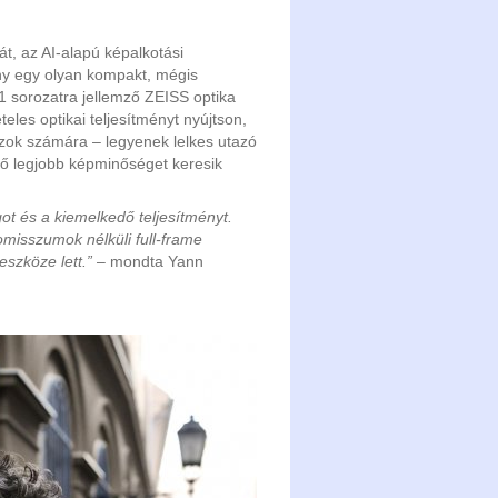
t, az AI-alapú képalkotási
ény egy olyan kompakt, mégis
 sorozatra jellemző ZEISS optika
teles optikai teljesítményt nyújtson,
azok számára – legyenek lelkes utazó
ető legjobb képminőséget keresik
ot és a kiemelkedő teljesítményt.
misszumok nélküli full-frame
eszköze lett.”
– mondta Yann