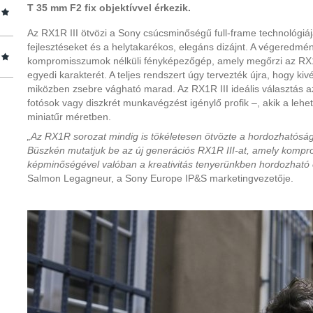
T 35 mm F2 fix objektívvel érkezik.
Az RX1R III ötvözi a Sony csúcsminőségű full-frame technológiájá
fejlesztéseket és a helytakarékos, elegáns dizájnt. A végeredm
kompromisszumok nélküli fényképezőgép, amely megőrzi az RX1
egyedi karakterét. A teljes rendszert úgy tervezték újra, hogy kivé
miközben zsebre vágható marad. Az RX1R III ideális választás 
fotósok vagy diszkrét munkavégzést igénylő profik –, akik a leh
miniatűr méretben.
„Az RX1R sorozat mindig is tökéletesen ötvözte a hordozhatóság
Büszkén mutatjuk be az új generációs RX1R III-at, amely kompro
képminőségével valóban a kreativitás tenyerünkben hordozható 
Salmon Legagneur, a Sony Europe IP&S marketingvezetője.