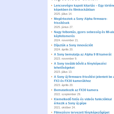
Lencsevégre kapott kitartás – Egy történ
képekben és filmkockákban
2025. július 14.
Megérkeztek a Sony Alpha firmware-
frissítések
2025. június 27.
Nagy felbontás, gyors sebesség és MI-al
képfelismerés
2024. november 21.
Díjazták a Sony innovációit
2024. április 20.
A Sony bemutatja az Alpha 9 III kamerát
2023. november 9.
A Sony tovább bővíti a fényképezési
lehetőségeket
2023. július 13.
A Sony új firmware-frissítést jelentett be 
FX3 és FX30 kamerákhoz
2023. április 20.
Bemutatkozik az FX30 kamera
2022. szeptember 29.
Kiemelkedő fotós és videós funkciókkal
érkezik a Sony új gépe
2021. október 24.
Filmezésre tervezett fényképezőgépet