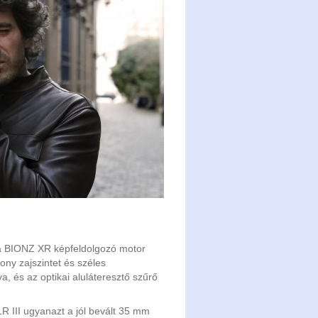
a BIONZ XR képfeldolgozó motor
ony zajszintet és széles
a, és az optikai aluláteresztő szűrő
 III ugyanazt a jól bevált 35 mm