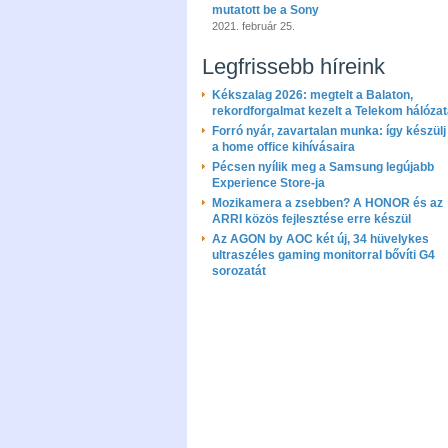
mutatott be a Sony
2021. február 25.
Legfrissebb híreink
Kékszalag 2026: megtelt a Balaton,
rekordforgalmat kezelt a Telekom hálóza
Forró nyár, zavartalan munka: így készülj 
a home office kihívásaira
Pécsen nyílik meg a Samsung legújabb
Experience Store-ja
Mozikamera a zsebben? A HONOR és az
ARRI közös fejlesztése erre készül
Az AGON by AOC két új, 34 hüvelykes
ultraszéles gaming monitorral bővíti G4
sorozatát