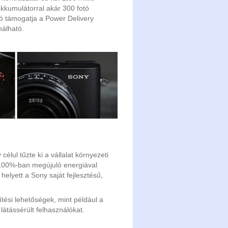
kkumulátorral akár 300 fotó
ó támogatja a Power Delivery
nálható.
élul tűzte ki a vállalat környezeti
 100%-ban megújuló energiával
lyett a Sony saját fejlesztésű,
tési lehetőségek, mint például a
látássérült felhasználókat.