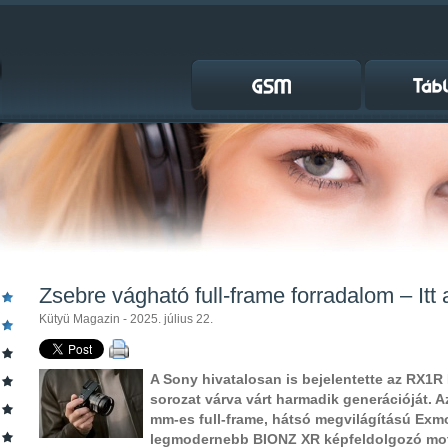
Zsebre vágható full-frame forradalom – Itt
Kütyü Magazin - 2025. július 22.
A Sony hivatalosan is bejelentette az RX1R
sorozat várva várt harmadik generációját. A
mm-es full-frame, hátsó megvilágítású Exm
legmodernebb BIONZ XR képfeldolgozó moto