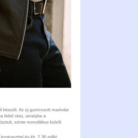
készült. Az új gumírozott markolat
ta felső rész, amelybe a
isztult, szinte monolitikus külsőt
ontraszttal és kb. 2,36 millió