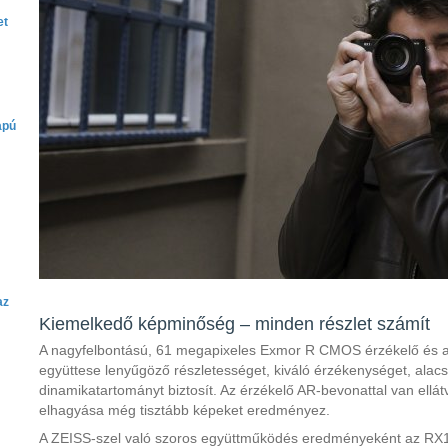
et
apú
az
Kiemelkedő képminőség – minden részlet számít
A nagyfelbontású, 61 megapixeles Exmor R CMOS érzékelő és 
együttese lenyűgöző részletességet, kiváló érzékenységet, alacs
dinamikatartományt biztosít. Az érzékelő AR-bevonattal van ellátv
elhagyása még tisztább képeket eredményez.
A ZEISS-szel való szoros együttműködés eredményeként az RX1R