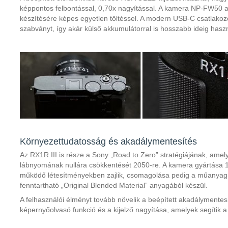
képpontos felbontással, 0,70x nagyítással. A kamera NP-FW50 a
készítésére képes egyetlen töltéssel. A modern USB-C csatlakoz
szabványt, így akár külső akkumulátorral is hosszabb ideig hasz
Környezettudatosság és akadálymentesítés
Az RX1R III is része a Sony „Road to Zero” stratégiájának, amely c
lábnyomának nullára csökkentését 2050-re. A kamera gyártása
működő létesítményekben zajlik, csomagolása pedig a műanyag he
fenntartható „Original Blended Material” anyagából készül.
A felhasználói élményt tovább növelik a beépített akadálymentesí
képernyőolvasó funkció és a kijelző nagyítása, amelyek segítik a 