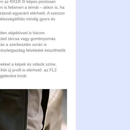
en az RX1R III képes pontosan
 is felismeri a témát – akkor is, ha
ózásnál egyaránt elérhető. A szenzor
 élességállítás mindig gyors és
tlen objektívvel is három
lülső tárcsa vagy gombnyomás
ás a szerkesztés során is
részletgazdag felvételek készíthetők
lyekkel a képek és videók színe,
t új profil is elérhető: az FL2
jelenést kínál.