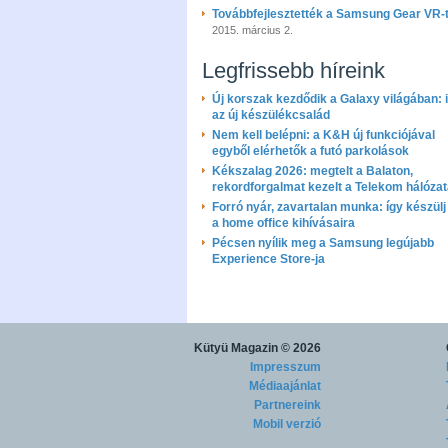
Továbbfejlesztették a Samsung Gear VR-
2015. március 2.
Legfrissebb híreink
Új korszak kezdődik a Galaxy világában: i
az új készülékcsalád
Nem kell belépni: a K&H új funkciójával
egyből elérhetők a futó parkolások
Kékszalag 2026: megtelt a Balaton,
rekordforgalmat kezelt a Telekom hálóza
Forró nyár, zavartalan munka: így készülj 
a home office kihívásaira
Pécsen nyílik meg a Samsung legújabb
Experience Store-ja
Kütyü Magazin
© 2026
Impresszum
Médiaajánlat
Partnereink
Mobil verzió