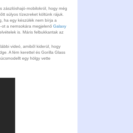
iss zászlóshajó-mobilokról, hogy még
tt súlyos tízezreket költünk rájuk.
g, ha egy készülék nem bírja a
be-ot a nemsokára megjelenő
Galaxy
lvételek is. Máris felbukkantak az
ábbi videó, amiből kiderül, hogy
edge. A fém kerettel és Gorilla Glass
 csúcsmodellt egy hölgy vette