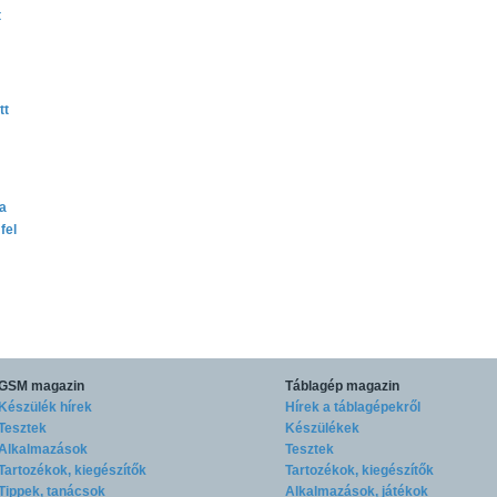
t
tt
ta
fel
GSM magazin
Táblagép magazin
Készülék hírek
Hírek a táblagépekről
Tesztek
Készülékek
Alkalmazások
Tesztek
Tartozékok, kiegészítők
Tartozékok, kiegészítők
Tippek, tanácsok
Alkalmazások, játékok