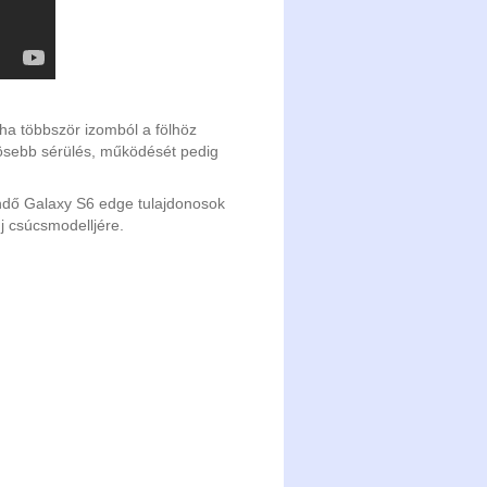
ha többször izomból a fölhöz
nösebb sérülés, működését pedig
endő Galaxy S6 edge tulajdonosok
 csúcsmodelljére.