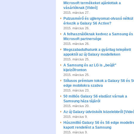
Microsoft termékeket ajánlottak a
vásárlóknak [Videó]
2015. március 27.
Pulzusmérő és ujjlenyomat-olvasó nélkül
érkezik a Galaxy S6 Active?
2015. március 26.
A felhasználóknak kedvez a Samsung és
Microsoft partnersége
2015. március 26.
Megszabadulhatunk a gyárilag telepített
appoktól az új Galaxy modelleken
2015. március 25.
A Samsung és az LG is „beújít”
kijelzőfronton
2015. március 25.
Stílusos prémium tokok a Galaxy S6 és S
edge mobilokra szabva
2015. március 23.
50 milliós Galaxy S6 eladást várnak a
Samsung háza tájáról
2015. március 20.
Az új Galaxy üdvöskék közelebbről [Vide
2015. március 9.
Húszmillió Galaxy S6 és S6 edge modellr
kapott rendelést a Samsung
2015. március 9.