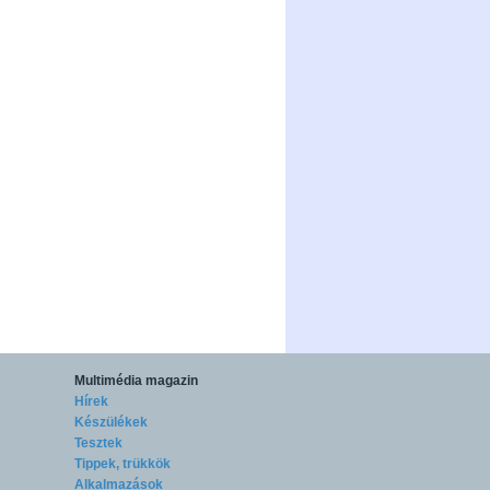
Multimédia magazin
Hírek
Készülékek
Tesztek
Tippek, trükkök
Alkalmazások