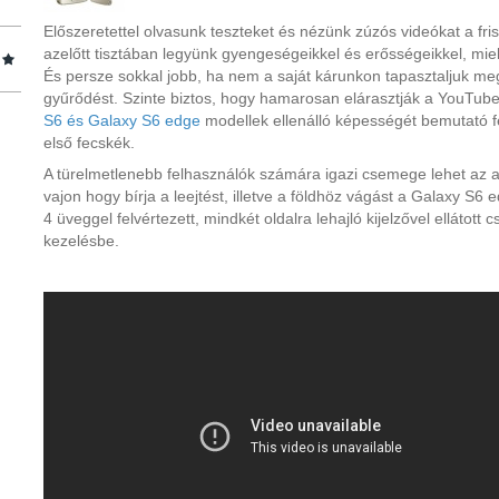
Előszeretettel olvasunk teszteket és nézünk zúzós videókat a fr
azelőtt tisztában legyünk gyengeségeikkel és erősségeikkel, mielő
És persze sokkal jobb, ha nem a saját kárunkon tapasztaljuk me
gyűrődést. Szinte biztos, hogy hamarosan elárasztják a YouTu
S6 és Galaxy S6 edge
modellek ellenálló képességét bemutató fe
első fecskék.
A türelmetlenebb felhasználók számára igazi csemege lehet az al
vajon hogy bírja a leejtést, illetve a földhöz vágást a Galaxy S6 
4 üveggel felvértezett, mindkét oldalra lehajló kijelzővel ellátott
kezelésbe.