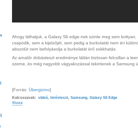
 a
Ahogy láthatjuk, a Galaxy S6 edge-nek szinte meg sem kottyan, 
csapódik, sem a kijelzőjét, sem pedig a burkolatát nem éri külö
abszolút nem befolyásolja a burkolatát érő sokkhatás.
Az amatőr dobásteszt eredménye láttán biztosan felcsillan a le
szeme, és még nagyobb vágyakozással tekintenek a Samsung új
6
[Forrás:
Übergizmo
]
Kulcsszavak:
videó
,
törésteszt
,
Samsung
,
Galaxy S6 Edge
Vissza
ó]
e