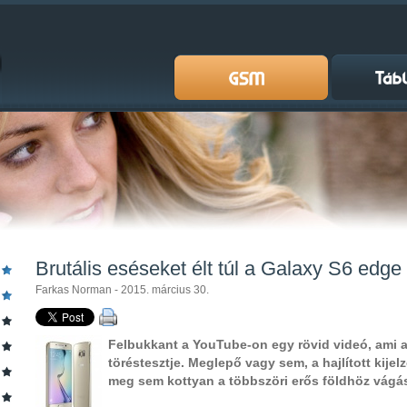
Brutális eséseket élt túl a Galaxy S6 edge
Farkas Norman - 2015. március 30.
Felbukkant a YouTube-on egy rövid videó, ami a
töréstesztje. Meglepő vagy sem, a hajlított kijel
meg sem kottyan a többszöri erős földhöz vágá