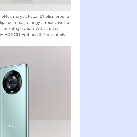
októl, melyek közül 19 elismerést a
ja azt mutatja, hogy a résztvevők a
um kategóriában. A díjazottak
atív HONOR Earbuds 3 Pro is, mely