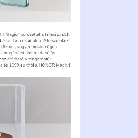
R Magic4 sorozattal a felhasználók
 biztosítson számukra. A készülékek
s közben, vagy a mesterséges
ják magánéletüket telefonálás
z elérhető a tengerentúli
B) és 1099 eurótól a HONOR Magic4