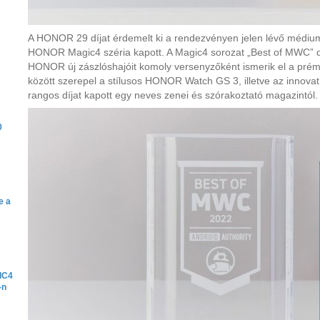
A HONOR 29 díjat érdemelt ki a rendezvényen jelen lévő médium
HONOR Magic4 széria kapott. A Magic4 sorozat „Best of MWC” dí
HONOR új zászlóshajóit komoly versenyzőként ismerik el a prémi
között szerepel a stílusos HONOR Watch GS 3, illetve az innov
rangos díjat kapott egy neves zenei és szórakoztató magazintól.
0
e a
IC4
-n