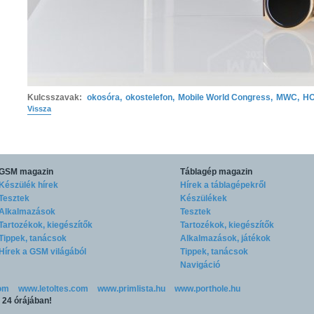
Kulcsszavak:
okosóra
,
okostelefon
,
Mobile World Congress
,
MWC
,
H
Vissza
GSM magazin
Táblagép magazin
Készülék hírek
Hírek a táblagépekről
Tesztek
Készülékek
Alkalmazások
Tesztek
Tartozékok, kiegészítők
Tartozékok, kiegészítők
Tippek, tanácsok
Alkalmazások, játékok
Hírek a GSM világából
Tippek, tanácsok
Navigáció
om
www.letoltes.com
www.primlista.hu
www.porthole.hu
p 24 órájában!