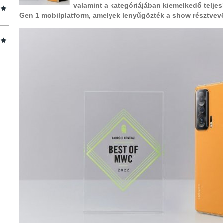
valamint a kategóriájában kiemelkedő telje
Gen 1 mobilplatform, amelyek lenyűgözték a show résztvevői