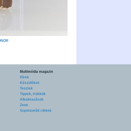
ONOR
Multimédia magazin
Hírek
Készülékek
Tesztek
Tippek, trükkök
Alkalmazások
Zene
Szponzorált cikkek