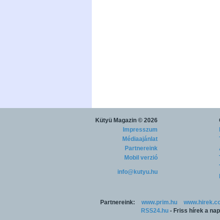
Kütyü Magazin
© 2026
Impresszum
Médiaajánlat
Partnereink
Mobil verzió
info@kutyu.hu
Partnereink:
www.prim.hu
www.hirek.c
RSS24.hu
- Friss hírek a na