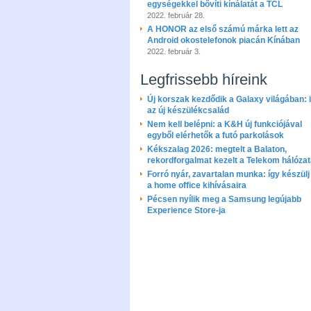
egységekkel bővíti kínálatát a TCL
2022. február 28.
A HONOR az első számú márka lett az
Android okostelefonok piacán Kínában
2022. február 3.
Legfrissebb híreink
Új korszak kezdődik a Galaxy világában: i
az új készülékcsalád
Nem kell belépni: a K&H új funkciójával
egyből elérhetők a futó parkolások
Kékszalag 2026: megtelt a Balaton,
rekordforgalmat kezelt a Telekom hálóza
Forró nyár, zavartalan munka: így készülj 
a home office kihívásaira
Pécsen nyílik meg a Samsung legújabb
Experience Store-ja