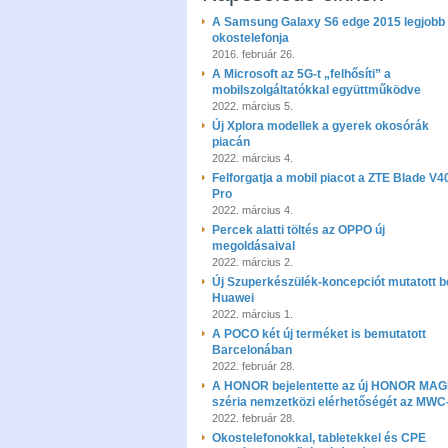
A Samsung Galaxy S6 edge 2015 legjobb
okostelefonja
2016. február 26.
A Microsoft az 5G-t „felhősíti” a
mobilszolgáltatókkal együttműködve
2022. március 5.
Új Xplora modellek a gyerek okosórák
piacán
2022. március 4.
Felforgatja a mobil piacot a ZTE Blade V4
Pro
2022. március 4.
Percek alatti töltés az OPPO új
megoldásaival
2022. március 2.
Új Szuperkészülék-koncepciót mutatott b
Huawei
2022. március 1.
A POCO két új terméket is bemutatott
Barcelonában
2022. február 28.
A HONOR bejelentette az új HONOR MAG
széria nemzetközi elérhetőségét az MWC
2022. február 28.
Okostelefonokkal, tabletekkel és CPE