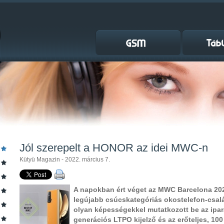
Jól szerepelt a HONOR az idei MWC-n
Kütyü Magazin - 2022. március 7.
A napokban ért véget az MWC Barcelona 20
legújabb csúcskategóriás okostelefon-csal
olyan képességekkel mutatkozott be az ipará
generációs LTPO kijelző és az erőteljes, 100