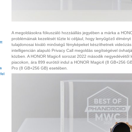
A megoldásokra fókuszáló hozzáállás jegyében a márka a HONO
problémáinak kezelését tűzte ki céljául, hogy lenyűgöző élményt
tt
tulajdonosai kiváló minőségű fényképeket készíthetnek videózá
intelligencián alapuló Privacy Call megoldás segítségével óvhat
közben. A HONOR Magic4 sorozat 2022 második negyedévétől les
piacokon, ára 899 eurótól indul a HONOR Magic4 (8 GB+256 G
Pro (8 GB+256 GB) esetében.
ta
fel