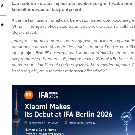
kapcsolódó kutatás-fejlesztési tevékenységre, tovább erősí
kiemelt innovációs központjaként.
A berlini kiállításon mutatkozik be először az európai közönség 
Otthon” intelligens ökoszisztémája, amelynek kapcsán a vállalat t
idejére időzít.
„Európa számunkra nem csupán egy piac, ahol jelen vagyunk. Ez 
tanulunk és hosszú távon építkezünk”
– mondta Zeng Hua, a Xia
igazgatója.
„Első IFA-szereplésünk fontos mérföldkő ezen az úton
szeptemberben bemutassuk, miként teszi a Xiaomi »Ember × Aut
mesterséges intelligencia még egyszerűbbé a mindennapokat. A t
közönség elé, de a történet már most elkezdődik.”