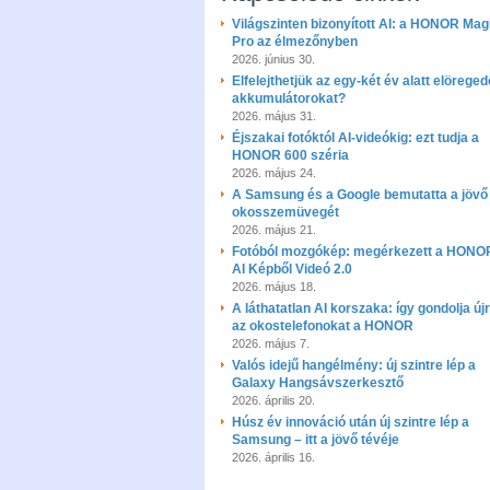
Világszinten bizonyított AI: a HONOR Mag
Pro az élmezőnyben
2026. június 30.
Elfelejthetjük az egy-két év alatt elöreged
akkumulátorokat?
2026. május 31.
Éjszakai fotóktól AI-videókig: ezt tudja a
HONOR 600 széria
2026. május 24.
A Samsung és a Google bemutatta a jövő 
okosszemüvegét
2026. május 21.
Fotóból mozgókép: megérkezett a HONO
AI Képből Videó 2.0
2026. május 18.
A láthatatlan AI korszaka: így gondolja új
az okostelefonokat a HONOR
2026. május 7.
Valós idejű hangélmény: új szintre lép a
Galaxy Hangsávszerkesztő
2026. április 20.
Húsz év innováció után új szintre lép a
Samsung – itt a jövő tévéje
2026. április 16.