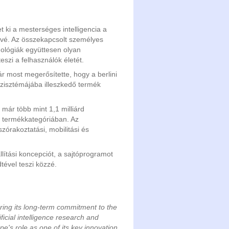
 ki a mesterséges intelligencia a
zévé. Az összekapcsolt személyes
nológiák együttesen olyan
zi a felhasználók életét.
r most megerősítette, hogy a berlini
szisztémájába illeszkedő termék
már több mint 1,1 milliárd
ő termékkategóriában. Az
órakoztatási, mobilitási és
llítási koncepciót, a sajtóprogramot
tével teszi közzé.
oring its long-term commitment to the
ficial intelligence research and
e's role as one of its key innovation