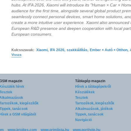
hubs. At IFA 2026, Xiaomi will introduce its "Human × Car × Ho
audience for the first time, alongside several global product pr
seamlessly connect personal devices, smart home solutions, and 
create a more intuitive user experience. Xiaomi also announced th
European R&D presence and deepen cooperation with local partn
European consumers.
Kulcsszavak:
Xiaomi
,
IFA 2026
,
szakkiállítás
,
Ember × Autó × Otthon
,
Vissza
GSM magazin
Táblagép magazin
Készülék hírek
Hírek a táblagépekről
Tesztek
Készülékek
Alkalmazások
Tesztek
Tartozékok, kiegészítők
Tartozékok, kiegészítők
Tippek, tanácsok
Alkalmazások, játékok
Hírek a GSM világából
Tippek, tanácsok
Navigáció
om
www.letoltes.com
www.primlista.hu
www.porthole.hu