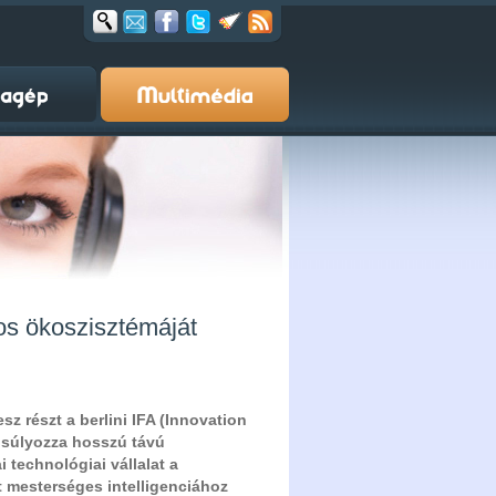
os ökoszisztémáját
z részt a berlini IFA (Innovation
ngsúlyozza hosszú távú
i technológiai vállalat a
ít mesterséges intelligenciához