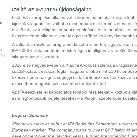
Ízelítő az IFA 2026 újdonságaiból
Első IFA-szereplése alkalmával a Xiaomi bemutatja, miként léphet
tt
kijelzők világából, és válhat a mindennapi élet természetes rés
eszközök, az intelligens otthoni megoldások és a mobilitási tech
ökoszisztémát alkotnak, amely egyszerűbbé és kényelmesebbé tes
A vállalat a részletes programot később ismerteti, ugyanakkor má
ta
IFA 2026 kiállításon több, mesterséges intelligenciára épülő öko
fel
világpremierje is várható.
2026 első negyedévében a Xiaomi AI-ökoszisztémája világszerte 
csatlakoztatott eszközt foglal magában, több mint 130 különböz
ökoszisztéma az egészségügyi és takarítóeszközöktől kezdve a sz
okosotthon-megoldásokig számos területet lefed.
Az IFA-részvétellel kapcsolatos további részleteket – köztük a kiá
és a legfontosabb bejelentéseket – a Xiaomi szeptember közeled
English Summary
Xiaomi will make its debut at IFA Berlin this September, undersc
European market. The company plans to invest €4.7 billion in arti
development over the next two years, further strengthening Europ