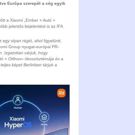
tve Európa szerepét a cég egyik
előtt a Xiaomi „Ember × Autó ×
öbb jelentős bejelentést is az IFA
egy olyan régió, ahol figyelünk,
omi Group nyugat-európai PR-
. Izgatottan várjuk, hogy
ó × Otthon« ökoszisztémája és a
eljes képet Berlinben tárjuk a