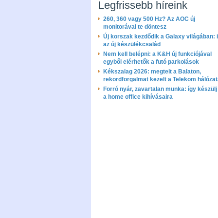
Legfrissebb híreink
260, 360 vagy 500 Hz? Az AOC új
monitorával te döntesz
Új korszak kezdődik a Galaxy világában: i
az új készülékcsalád
Nem kell belépni: a K&H új funkciójával
egyből elérhetők a futó parkolások
Kékszalag 2026: megtelt a Balaton,
rekordforgalmat kezelt a Telekom hálóza
Forró nyár, zavartalan munka: így készülj 
a home office kihívásaira