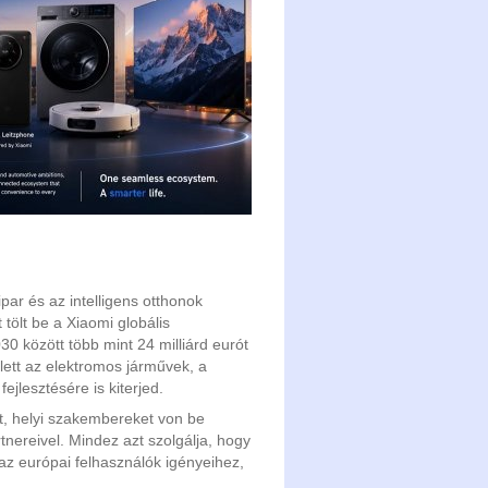
par és az intelligens otthonok
tölt be a Xiaomi globális
30 között több mint 24 milliárd eurót
llett az elektromos járművek, a
jlesztésére is kiterjed.
ét, helyi szakembereket von be
nereivel. Mindez azt szolgálja, hogy
az európai felhasználók igényeihez,