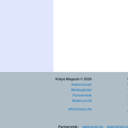
Kütyü Magazin
© 2026
Impresszum
Médiaajánlat
Partnereink
Mobil verzió
info@kutyu.hu
Partnereink:
www.prim.hu
www.hirek.c