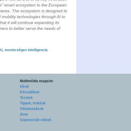
me" smart ecosystem to the European
emieres. The ecosystem is designed to
mobility technologies through AI to
at it will continue expanding its
ers to better serve the needs of
AI
,
mesterséges intelligencia
Multimédia magazin
Hírek
Készülékek
Tesztek
Tippek, trükkök
Alkalmazások
Zene
Szponzorált cikkek