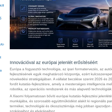
ic8
ő
AI-
R
Innovációval az európai jelenlét erősítéséért
Európa a fogyasztói technológia, az ipari formatervezés, az autói
ra
fejlesztésének egyik meghatározó központja, ezért kulcsszerepet 
növekedési stratégiájában. A vállalat becslése szerint 2026 és 20
fordít kutatás-fejlesztésre, amely a mesterséges intelligencia me
robotika, az operációs rendszerek és más alapvető technológiák fe
A Xiaomi folyamatosan bővíti európai kutatás-fejlesztési jelenlét
munkájába, és szorosabb együttműködést alakít ki regionális part
termékei, technológiái és ökoszisztémája még jobban igazodjon 
szokásaihoz és elvárásaihoz.