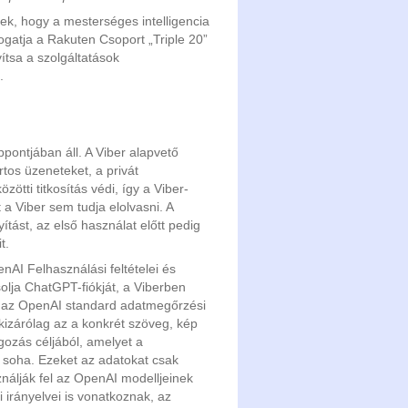
k, hogy a mesterséges intelligencia
gatja a Rakuten Csoport „Triple 20”
ítsa a szolgáltatások
.
pontjában áll. A Viber alapvető
rtos üzeneteket, a privát
tti titkosítás védi, így a Viber-
a Viber sem tudja elolvasni. A
ítást, az első használat előtt pedig
t.
AI Felhasználási feltételei és
olja ChatGPT-fiókját, a Viberben
s az OpenAI standard adatmegőrzési
kizárólag az a konkrét szöveg, kép
gozás céljából, amelyet a
e soha. Ezeket az adatokat csak
ználják fel az OpenAI modelljeinek
irányelvei is vonatkoznak, az