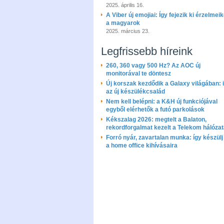
2025. április 16.
A Viber új emojiai: Így fejezik ki érzelmeik
a magyarok
2025. március 23.
Legfrissebb híreink
260, 360 vagy 500 Hz? Az AOC új
monitorával te döntesz
Új korszak kezdődik a Galaxy világában: i
az új készülékcsalád
Nem kell belépni: a K&H új funkciójával
egyből elérhetők a futó parkolások
Kékszalag 2026: megtelt a Balaton,
rekordforgalmat kezelt a Telekom hálóza
Forró nyár, zavartalan munka: így készülj 
a home office kihívásaira