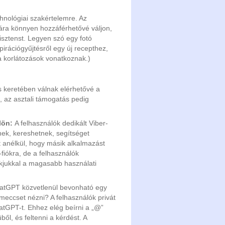
hnológiai szakértelemre. Az
ára könnyen hozzáférhetővé váljon,
sztenst. Legyen szó egy fotó
irációgyűjtésről egy új recepthez,
ra korlátozások vonatkoznak.)
s keretében válnak elérhetővé a
 az asztali támogatás pedig
ülön:
A felhasználók dedikált Viber-
ek, kereshetnek, segítséget
t anélkül, hogy másik alkalmazást
iókra, de a felhasználók
ókjukkal a magasabb használati
atGPT közvetlenül bevonható egy
eccset nézni? A felhasználók privát
tGPT-t. Ehhez elég beírni a „@”
ől, és feltenni a kérdést. A