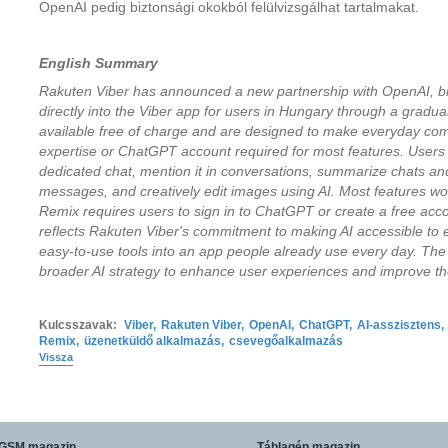
OpenAI pedig biztonsági okokból felülvizsgálhat tartalmakat.
English Summary
Rakuten Viber has announced a new partnership with OpenAI, 
directly into the Viber app for users in Hungary through a gradual
available free of charge and are designed to make everyday comm
expertise or ChatGPT account required for most features. Users 
dedicated chat, mention it in conversations, summarize chats and 
messages, and creatively edit images using AI. Most features wor
Remix requires users to sign in to ChatGPT or create a free acco
reflects Rakuten Viber's commitment to making AI accessible to
easy-to-use tools into an app people already use every day. The in
broader AI strategy to enhance user experiences and improve the 
Kulcsszavak:
Viber
,
Rakuten Viber
,
OpenAI
,
ChatGPT
,
AI-asszisztens
,
Remix
,
üzenetküldő alkalmazás
,
csevegőalkalmazás
Vissza
GSM magazin
Táblagép magazin