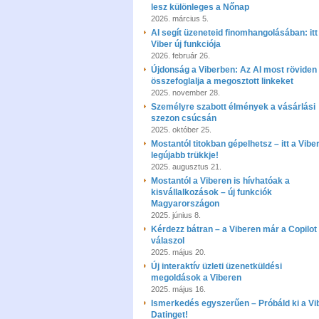
lesz különleges a Nőnap
2026. március 5.
AI segít üzeneteid finomhangolásában: itt
Viber új funkciója
2026. február 26.
Újdonság a Viberben: Az AI most röviden
összefoglalja a megosztott linkeket
2025. november 28.
Személyre szabott élmények a vásárlási
szezon csúcsán
2025. október 25.
Mostantól titokban gépelhetsz – itt a Vibe
legújabb trükkje!
2025. augusztus 21.
Mostantól a Viberen is hívhatóak a
kisvállalkozások – új funkciók
Magyarországon
2025. június 8.
Kérdezz bátran – a Viberen már a Copilot
válaszol
2025. május 20.
Új interaktív üzleti üzenetküldési
megoldások a Viberen
2025. május 16.
Ismerkedés egyszerűen – Próbáld ki a Vi
Datinget!