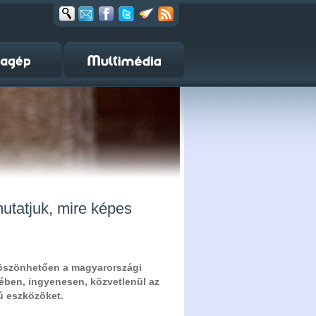
utatjuk, mire képes
köszönhetően a magyarországi
ében, ingyenesen, közvetlenül az
ú eszközöket.