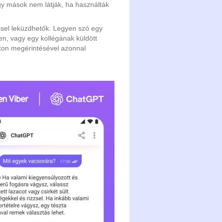
ogy mások nem látják, ha használták
ssel leküzdhetők. Legyen szó egy
ben, vagy egy kollégának küldött
 ikon megérintésével azonnal