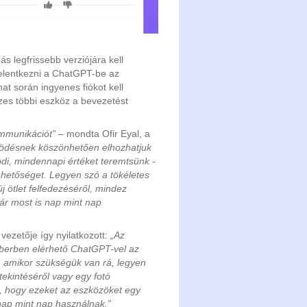
s legfrissebb verziójára kell
jelentkezni a ChatGPT-be az
at során ingyenes fiókot kell
szes többi eszköz a bevezetést
mmunikációt”
– mondta Ofir Eyal, a
ködésnek köszönhetően elhozhatjuk
di, mindennapi értéket teremtsünk -
ehetőséget. Legyen szó a tökéletes
 ötlet felfedezéséről, mindez
r most is nap mint nap
vezetője így nyilatkozott:
„Az
iberben elérhető ChatGPT-vel az
 amikor szükségük van rá, legyen
ekintéséről vagy egy fotó
, hogy ezeket az eszközöket egy
nap mint nap használnak.”