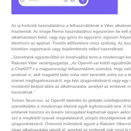
Az új funkciók használatához a felhasználóknak a Viber alkalmazá
frissíteniük. Az Image Remix használatához egyszerűen be kell 
alkalmazáson belül, vagy egy gyors és egyszerű, egyszeri folyam
létrehozni az appban. Fizetős előfizetésre nincs szükség. Az ös
követően regisztráció vagy bejelentkezés nélkül használható.
„Szeretnénk egyszerűbbé és kreatívabbá tenni a mindennapi ko
Rakuten Viber vezérigazgatója.
„Az OpenAI-val kötött együttmű
a ChatGPT-t a magyarországi felhasználóink számára, hogy való
azoknak is, akik maguktól talán soha nem keresték volna ezt a l
üzenet megfogalmazásáról, egy kép újragondolásáról vagy egy új
mostantól beépül abba az alkalmazásba, amelyet az emberek má
használnak.”
Torben Severson, az OpenAI alelnöke és globális üzletfejlesztési 
üzenetküldés a mindennapi életünk egyik legfontosabb tere. A V
emberek hasznos és kreatív támogatást kaphatnak éppen akkor,
szó a megfelelő szavak megtalálásáról, pörgős beszélgetések átt
újragondolásáról. Örömmel működünk együtt a Rakuten Viberrel
olyan alkalmazásba vigyük el, amelyet az emberek már most is 