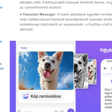
elküldés előtt. A felhasználók biztosak lehetnek benne, h
az üzenetfinomító eszközt.
et
●
Translate Message:
A nyelvi akadályok egyetlen érinté
helyi vállalkozással folytatott beszélgetésről nyaralás köz
születésnapi üdvözletről az anyanyelvén, a fordítás a toll
elérhető.
tt
ta
fel