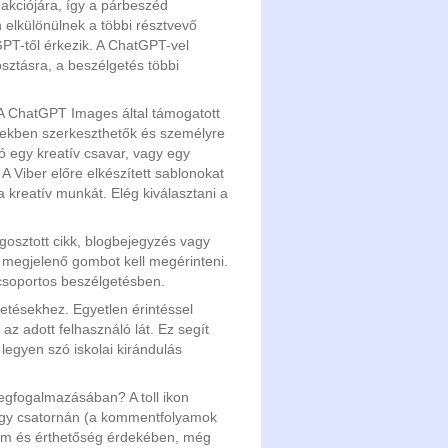
akciójára, így a párbeszéd
 elkülönülnek a többi résztvevő
GPT-től érkezik. A ChatGPT-vel
osztásra, a beszélgetés többi
. A ChatGPT Images által támogatott
ésekben szerkeszthetők és személyre
ó egy kreatív csavar, vagy egy
A Viber előre elkészített sablonokat
 kreatív munkát. Elég kiválasztani a
osztott cikk, blogbejegyzés vagy
t megjelenő gombot kell megérinteni.
csoportos beszélgetésben.
etésekhez. Egyetlen érintéssel
az adott felhasználó lát. Ez segít
legyen szó iskolai kirándulás
egfogalmazásában? A toll ikon
agy csatornán (a kommentfolyamok
nem és érthetőség érdekében, még