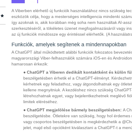
A Viberben elérhető új funkciók használatához nincs szükség tec
eszközök célja, hogy a mesterséges intelligencia mindenki szám
így azoknak is, akik korábban még soha nem használtak AI-asszi
szerkesztéséről, a tökéletes üzenet megfogalmazásáról vagy insp
az új funkciók mindössze egy érintéssel elérhetők. (A használat
Funkciók, amelyek segítenek a mindennapokban
A ChatGPT által működtetett alábbi funkciók fokozatos bevezeté
magyarországi Viber-felhasználók számára iOS-en és Androidon,
hamarosan érkezik:
●
ChatGPT a Viberen dedikált kontaktként és külön f
beszélgetésben érhetik el a ChatGPT-élményt. Kérdezhetn
kérhetnek egy feladathoz, vagy átgondolhatnak egy ötlete
kellene megnyitniuk. A kezdéshez nincs szükség ChatGPT-f
létrehozhatnak egyet, vagy bejelentkezhetnek meglévő fi
limitek eléréséhez.
●
ChatGPT megjelölése bármely beszélgetésben:
A Ch
beszélgetésbe. Ötletekre van szükség, hogy hol érdemes m
vagy csoportos beszélgetésben is megkérdezhetik a @Cha
jelet, majd első opcióként kiválasztani a ChatGPT-t a menüb