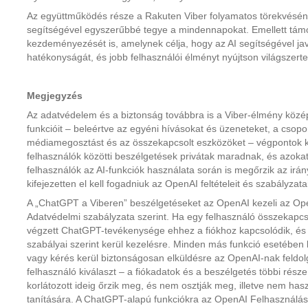
Az együttműködés része a Rakuten Viber folyamatos törekvéséne
segítségével egyszerűbbé tegye a mindennapokat. Emellett támo
kezdeményezését is, amelynek célja, hogy az AI segítségével jav
hatékonyságát, és jobb felhasználói élményt nyújtson világszerte
Megjegyzés
Az adatvédelem és a biztonság továbbra is a Viber-élmény közép
funkcióit – beleértve az egyéni hívásokat és üzeneteket, a csopo
médiamegosztást és az összekapcsolt eszközöket – végpontok közö
felhasználók közötti beszélgetések privátak maradnak, és azokat 
felhasználók az AI-funkciók használata során is megőrzik az irány
kifejezetten el kell fogadniuk az OpenAI feltételeit és szabályzatai
A „ChatGPT a Viberen” beszélgetéseket az OpenAI kezeli az Open
Adatvédelmi szabályzata szerint. Ha egy felhasználó összekapcs
végzett ChatGPT-tevékenysége ehhez a fiókhoz kapcsolódik, é
szabályai szerint kerül kezelésre. Minden más funkció esetében 
vagy kérés kerül biztonságosan elküldésre az OpenAI-nak feldol
felhasználó kiválaszt – a fiókadatok és a beszélgetés többi rész
korlátozott ideig őrzik meg, és nem osztják meg, illetve nem has
tanítására. A ChatGPT-alapú funkciókra az OpenAI Felhasználási 