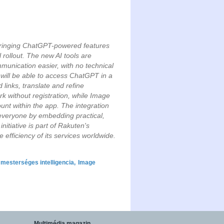
bringing ChatGPT-powered features
 rollout. The new AI tools are
unication easier, with no technical
will be able to access ChatGPT in a
links, translate and refine
k without registration, while Image
unt within the app. The integration
 everyone by embedding practical,
itiative is part of Rakuten's
efficiency of its services worldwide.
mesterséges intelligencia
,
Image
Multimédia magazin