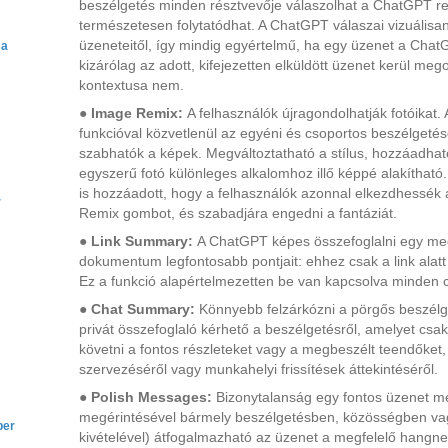
beszélgetés minden résztvevője válaszolhat a ChatGPT re
természetesen folytatódhat. A ChatGPT válaszai vizuálisan
üzeneteitől, így mindig egyértelmű, ha egy üzenet a Chat
 a
kizárólag az adott, kifejezetten elküldött üzenet kerül meg
kontextusa nem.
●
Image Remix:
A felhasználók újragondolhatják fotóikat
funkcióval közvetlenül az egyéni és csoportos beszélget
szabhatók a képek. Megváltoztatható a stílus, hozzáadhat
egyszerű fotó különleges alkalomhoz illő képpé alakítható. 
is hozzáadott, hogy a felhasználók azonnal elkezdhessék a
r
Remix gombot, és szabadjára engedni a fantáziát.
●
Link Summary:
A ChatGPT képes összefoglalni egy meg
dokumentum legfontosabb pontjait: ehhez csak a link alat
Ez a funkció alapértelmezetten be van kapcsolva minden 
●
Chat Summary:
Könnyebb felzárkózni a pörgős beszélg
privát összefoglaló kérhető a beszélgetésről, amelyet csak 
követni a fontos részleteket vagy a megbeszélt teendőket, 
szervezéséről vagy munkahelyi frissítések áttekintéséről.
●
Polish Messages:
Bizonytalanság egy fontos üzenet m
megérintésével bármely beszélgetésben, közösségben v
ber
kivételével) átfogalmazható az üzenet a megfelelő hang