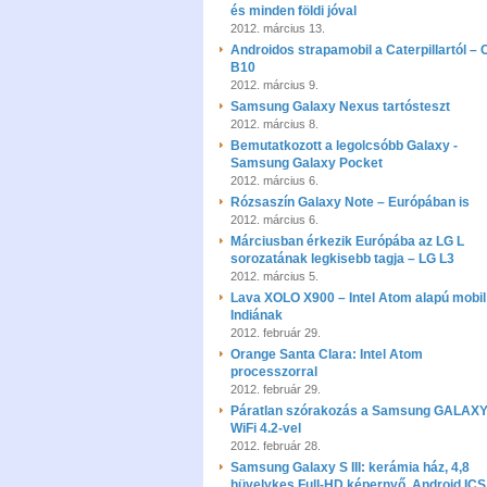
és minden földi jóval
2012. március 13.
Androidos strapamobil a Caterpillartól –
B10
2012. március 9.
Samsung Galaxy Nexus tartósteszt
2012. március 8.
Bemutatkozott a legolcsóbb Galaxy -
Samsung Galaxy Pocket
2012. március 6.
Rózsaszín Galaxy Note – Európában is
2012. március 6.
Márciusban érkezik Európába az LG L
sorozatának legkisebb tagja – LG L3
2012. március 5.
Lava XOLO X900 – Intel Atom alapú mobil
Indiának
2012. február 29.
Orange Santa Clara: Intel Atom
processzorral
2012. február 29.
Páratlan szórakozás a Samsung GALAXY
WiFi 4.2-vel
2012. február 28.
Samsung Galaxy S III: kerámia ház, 4,8
hüvelykes Full-HD képernyő, Android ICS