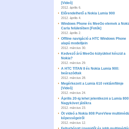
[Videó]
2012. április 6.
Előrendelhető a Nokia Lumia 900
2012. április 4.
Windows Phone és MeeGo elemek a Noki
Carla felületében [Fotók]
2012. április 2.
Offline navigáció a HTC Windows Phone
alapú modelljein
2012. március 30.
Kedvező árú MeeGo kütyükkel készül a
Nokia?
2012. március 29.
A HTC TITAN II és Nokia Lumia 900:
beárazódtak
2012. március 28.
Megérkezett a Lumia 610 reklámfilmje
[Videó]
2012. március 24.
Április 20-ig lehet jelentkezni a Lumia 800
Nagykövet játékra
2012. március 23.
Öt videó a Nokia 808 PureView multimédi
képességeiről
2012. március 12.
Felturbózott üzemidőt és jobb multimédiá