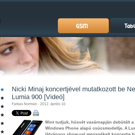
Nicki Minaj koncertjével mutatkozott be 
Lumia 900 [Videó]
Farkas Norman - 2012. április 10.
Mint tudjuk, húsvét vasárnapján debütált a
Windows Phone alapú csúcsmodellje. A Lumi
látványos show-val megspékelt koncertje 