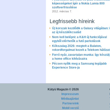
képességeket ígér a Nokia Lumia 800
szoftverfrissítése
2012. március 7.
Legfrissebb híreink
Új korszak kezdődik a Galaxy világában: i
az új készülékcsalád
Nem kell belépni: a K&H új funkciójával
egyből elérhetők a futó parkolások
Kékszalag 2026: megtelt a Balaton,
rekordforgalmat kezelt a Telekom hálóza
Forró nyár, zavartalan munka: így készülj 
a home office kihívásaira
Pécsen nyílik meg a Samsung legújabb
Experience Store-ja
Kütyü Magazin
© 2026
Impresszum
Médiaajánlat
Partnereink
Mobil verzió