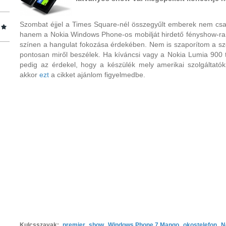
Szombat éjjel a Times Square-nél összegyűlt emberek nem csak
hanem a Nokia Windows Phone-os mobilját hirdető fényshow-ra i
színen a hangulat fokozása érdekében. Nem is szaporítom a szót
pontosan miről beszélek. Ha kíváncsi vagy a Nokia Lumia 900 t
pedig az érdekel, hogy a készülék mely amerikai szolgáltatókn
akkor
ezt
a cikket ajánlom figyelmedbe.
Kulcsszavak:
premier
,
show
,
Windows Phone 7 Mango
,
okostelefon
,
N