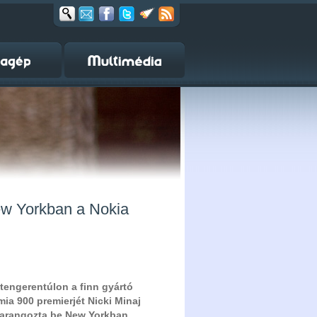
New Yorkban a Nokia
 tengerentúlon a finn gyártó
a 900 premierjét Nicki Minaj
harangozta be New Yorkban.