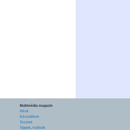
Multimédia magazin
Hírek
Készülékek
Tesztek
Tippek, trükkök