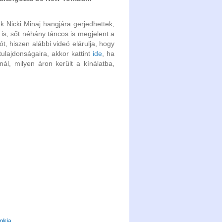
 Nicki Minaj hangjára gerjedhettek,
s, sőt néhány táncos is megjelent a
, hiszen alábbi videó elárulja, hogy
ulajdonságaira, akkor kattint
ide
, ha
ál, milyen áron került a kínálatba,
okia