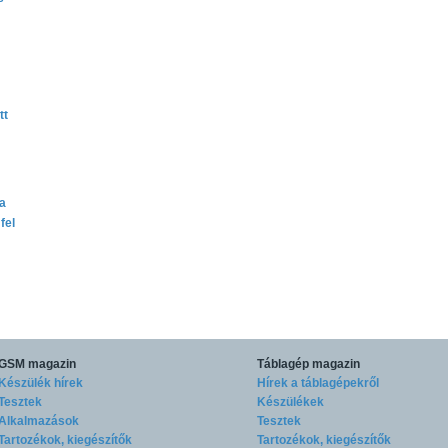
tt
ta
fel
GSM magazin
Táblagép magazin
Készülék hírek
Hírek a táblagépekről
Tesztek
Készülékek
Alkalmazások
Tesztek
Tartozékok, kiegészítők
Tartozékok, kiegészítők