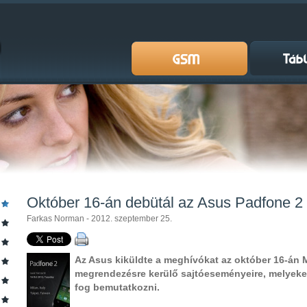
Október 16-án debütál az Asus Padfone 2
Farkas Norman - 2012. szeptember 25.
Az Asus kiküldte a meghívókat az október 16-án 
megrendezésre kerülő sajtóeseményeire, melyeke
fog bemutatkozni.