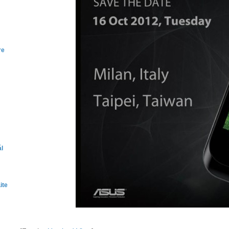
re
ál
ite