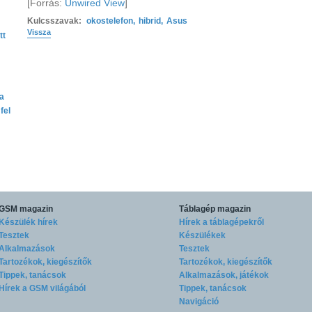
[Forrás:
Unwired View
]
Kulcsszavak:
okostelefon
,
hibrid
,
Asus
Vissza
tt
ta
fel
GSM magazin
Táblagép magazin
Készülék hírek
Hírek a táblagépekről
Tesztek
Készülékek
Alkalmazások
Tesztek
Tartozékok, kiegészítők
Tartozékok, kiegészítők
Tippek, tanácsok
Alkalmazások, játékok
Hírek a GSM világából
Tippek, tanácsok
Navigáció