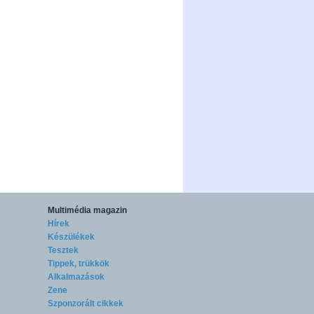
Multimédia magazin
Hírek
Készülékek
Tesztek
Tippek, trükkök
Alkalmazások
Zene
Szponzorált cikkek