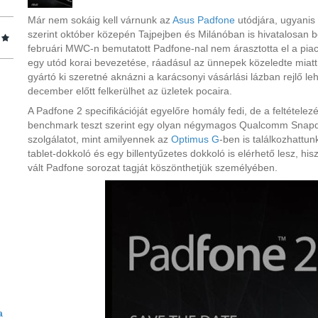
Már nem sokáig kell várnunk az
Asus Padfone
utódjára, ugyanis 
szerint október közepén Tajpejben és Milánóban is hivatalosan 
februári MWC-n bemutatott Padfone-nal nem árasztotta el a piaco
egy utód korai bevezetése, ráadásul az ünnepek közeledte miatt i
gyártó ki szeretné aknázni a karácsonyi vásárlási lázban rejlő l
december előtt felkerülhet az üzletek pocaira.
A Padfone 2 specifikációját egyelőre homály fedi, de a feltételez
benchmark teszt szerint egy olyan négymagos Qualcomm Snapdr
szolgálatot, mint amilyennek az
Optimus G
-ben is találkozhattu
tablet-dokkoló és egy billentyűzetes dokkoló is elérhető lesz, h
vált Padfone sorozat tagját köszönthetjük személyében.
a