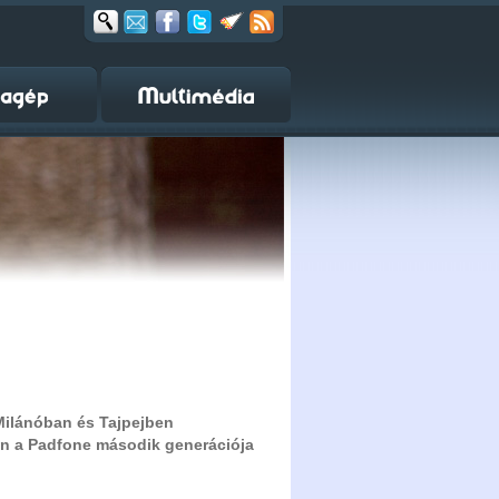
Milánóban és Tajpejben
n a Padfone második generációja