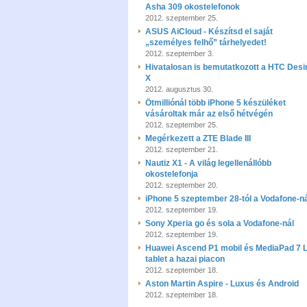
Asha 309 okostelefonok
2012. szeptember 25.
ASUS AiCloud - Készítsd el saját
„személyes felhő” tárhelyedet!
2012. szeptember 3.
Hivatalosan is bemutatkozott a HTC Desi
X
2012. augusztus 30.
Ötmilliónál több iPhone 5 készüléket
vásároltak már az első hétvégén
2012. szeptember 25.
Megérkezett a ZTE Blade III
2012. szeptember 21.
Nautiz X1 - A világ legellenállóbb
okostelefonja
2012. szeptember 20.
iPhone 5 szeptember 28-tól a Vodafone-n
2012. szeptember 19.
Sony Xperia go és sola a Vodafone-nál
2012. szeptember 19.
Huawei Ascend P1 mobil és MediaPad 7 L
tablet a hazai piacon
2012. szeptember 18.
Aston Martin Aspire - Luxus és Android
2012. szeptember 18.