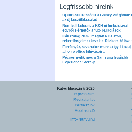
Legfrissebb híreink
Új korszak kezdődik a Galaxy világában: i
az új készülékcsalád
Nem kell belépni: a K&H új funkciójával
egyből elérhetők a futó parkolások
Kékszalag 2026: megtelt a Balaton,
rekordforgalmat kezelt a Telekom hálóza
Forró nyár, zavartalan munka: így készülj 
a home office kihívásaira
Pécsen nyílik meg a Samsung legújabb
Experience Store-ja
Kütyü Magazin
© 2026
Impresszum
Médiaajánlat
Partnereink
Mobil verzió
info@kutyu.hu