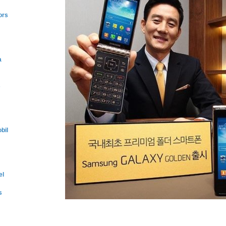
ors
a
s
bil
el
s