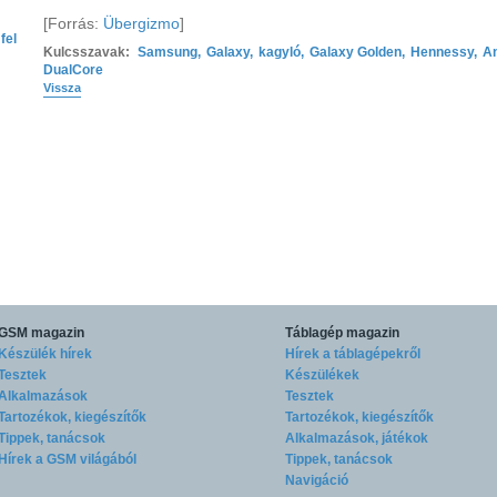
[Forrás:
Übergizmo
]
fel
Kulcsszavak:
Samsung
,
Galaxy
,
kagyló
,
Galaxy Golden
,
Hennessy
,
An
DualCore
Vissza
GSM magazin
Táblagép magazin
Készülék hírek
Hírek a táblagépekről
Tesztek
Készülékek
Alkalmazások
Tesztek
Tartozékok, kiegészítők
Tartozékok, kiegészítők
Tippek, tanácsok
Alkalmazások, játékok
Hírek a GSM világából
Tippek, tanácsok
Navigáció