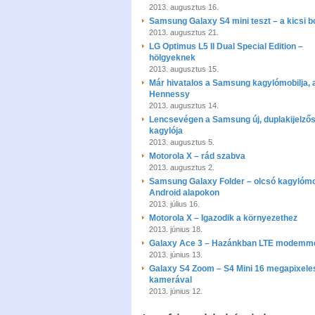
2013. augusztus 16.
Samsung Galaxy S4 mini teszt – a kicsi b
2013. augusztus 21.
LG Optimus L5 II Dual Special Edition –
hölgyeknek
2013. augusztus 15.
Már hivatalos a Samsung kagylómobilja, 
Hennessy
2013. augusztus 14.
Lencsevégen a Samsung új, duplakijelző
kagylója
2013. augusztus 5.
Motorola X – rád szabva
2013. augusztus 2.
Samsung Galaxy Folder – olcsó kagylómo
Android alapokon
2013. július 16.
Motorola X – Igazodik a környezethez
2013. június 18.
Galaxy Ace 3 – Hazánkban LTE modemm
2013. június 13.
Galaxy S4 Zoom – S4 Mini 16 megapixele
kamerával
2013. június 12.