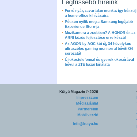
Legfrissebb híreink
Forró nyár, zavartalan munka: így készülj 
a home office kihívásaira
Pécsen nyílik meg a Samsung legújabb
Experience Store-ja
Mozikamera a zsebben? A HONOR és az
ARRI közös fejlesztése erre készül
Az AGON by AOC két új, 34 hüvelykes
ultraszéles gaming monitorral bővíti G4
sorozatát
Új okostelefonnal és gyerek okosórával
bővül a ZTE hazai kínálata
Kütyü Magazin
© 2026
Impresszum
Médiaajánlat
Partnereink
Mobil verzió
info@kutyu.hu