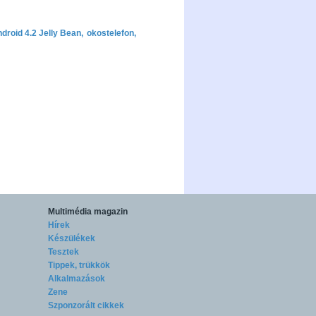
droid 4.2 Jelly Bean
,
okostelefon
,
Multimédia magazin
Hírek
Készülékek
Tesztek
Tippek, trükkök
Alkalmazások
Zene
Szponzorált cikkek