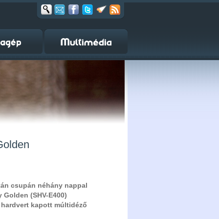
Golden
után csupán néhány nappal
xy Golden (SHV-E400)
 hardvert kapott múltidéző