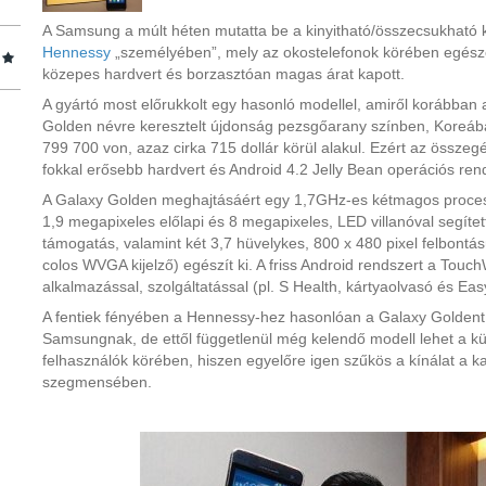
A Samsung a múlt héten mutatta be a kinyitható/összecsukható ki
Hennessy
„személyében”, mely az okostelefonok körében egésze
közepes hardvert és borzasztóan magas árat kapott.
A gyártó most előrukkolt egy hasonló modellel, amiről korábban a
Golden névre keresztelt újdonság pezsgőarany színben, Koreába
799 700 von, azaz cirka 715 dollár körül alakul. Ezért az össze
fokkal erősebb hardvert és Android 4.2 Jelly Bean operációs rend
A Galaxy Golden meghajtásáért egy 1,7GHz-es kétmagos process
1,9 megapixeles előlapi és 8 megapixeles, LED villanóval segíte
támogatás, valamint két 3,7 hüvelykes, 800 x 480 pixel felbontá
colos WVGA kijelző) egészít ki. A friss Android rendszert a Touch
alkalmazással, szolgáltatással (pl. S Health, kártyaolvasó és Eas
A fentiek fényében a Hennessy-hez hasonlóan a Galaxy Goldent is 
Samsungnak, de ettől függetlenül még kelendő modell lehet a k
felhasználók körében, hiszen egyelőre igen szűkös a kínálat a k
szegmensében.