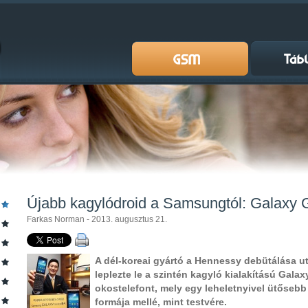
Újabb kagylódroid a Samsungtól: Galaxy 
Farkas Norman - 2013. augusztus 21.
A dél-koreai gyártó a Hennessy debütálása 
leplezte le a szintén kagyló kialakítású Gala
okostelefont, mely egy leheletnyivel ütősebb
formája mellé, mint testvére.