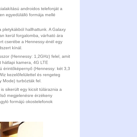
alakítású androidos telefonját a
n egyedülálló formája mellé
 pletykákból hallhattunk. A Galaxy
n kerül forgalomba, várható ára
gért cserébe a Hennessy-énél egy
szert kínál.
zor (Hennessy: 1,2GHz) felel, amit
tt hátlapi kamera, 4G LTE
sú érintőképernyő (Hennessy: két 3,3
Wiz kezelőfelülettel és rengeteg
y Mode) turbózták fel.
sikerült egy kicsit túláraznia a
ülső megjelenésre érzékeny
agyló formájú okostelefonok