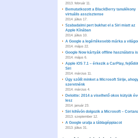
2013. február 11.
Bemutatkozott a BlackBerry tanulékony
virtuális asszisztense
2014. július 17.
Szabadalmi pert bukhat el a Siri miatt az
Apple Kínában
2014. július 10.
A Google a legértékesebb márka a világo
2014. május 22.
Google Now kártyák offline használatra is
2014. május 6.
Apple iOS 7.1 – érkezik a CarPlay, fejlődöt
Siri
2014. március 11.
Úgy szólít minket a Microsoft Sirije, ahog
szeretnénk
2014. március 4.
Deloitte: 2014 a viselhető okos kütyük év
lesz
2014. január 23.
Siri kihívón dolgozik a Microsoft – Cortan
2013. szeptember 12.
A Google uralja a táblagéppiacot
2013. július 31.