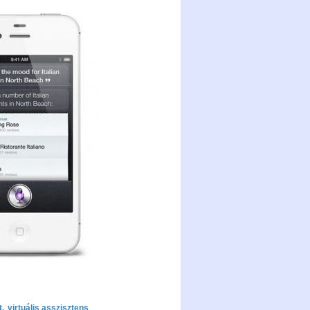
t
,
virtuális asszisztens