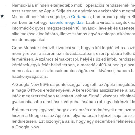
Nemsokára minden elterjedtebb mobil operációs rendszernek m
asszisztense: az Apple Sirije és az androidos eszközökön megt
Microsoft beszédes segédje, a
Cortana
is, hamarosan pedig a Bl
vár bennünket egy
hasonló megoldás
. Ezek a virtuális segítők 
információk gyors megszerzésén túl hívások, levelek és üzenete
alkalmazások indítására, illetve számos egyéb dologra alkalmas
mindennapjainkat.
Gene Munster elemző kíváncsi volt, hogy a két legidősebb asszi
mennyire van a szeren az infóvadászatban, ezért próbára tette ő
felmérésen. A számos témakört (pl. helyi és üzleti infók, rendszer
kérdések egyik felét belső térben, a maradék 400-at pedig a sza
nemcsak az asszisztensek pontosságára volt kíváncsi, hanem h
hatékonyságára is.
A Google Now 86%-os pontossággal végzett, az Apple megoldása 
a maga 84%-os eredményével. A keresőóriás asszisztense a navigá
infók megszerzésében teljesített jobban Sirinél, viszont utóbbin
gyakorlatiasabb utasítások végrehajtásában (pl. egy dalrészlet l
Érdemes megjegyezni, hogy az elemzés eredményeit nem szabad
hiszen a Google és az Apple is folyamatosan fejleszti saját assz
lendületesen. Ezt bizonyítja az is, hogy egy decemberi felmérés sz
a Google Now.