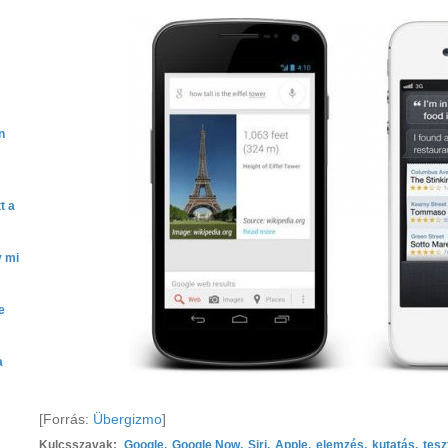
n
t a
y mi
e
a
[Forrás:
Übergizmo
]
Kulcsszavak:
Google
,
Google Now
,
Siri
,
Apple
,
elemzés
,
kutatás
,
tesz