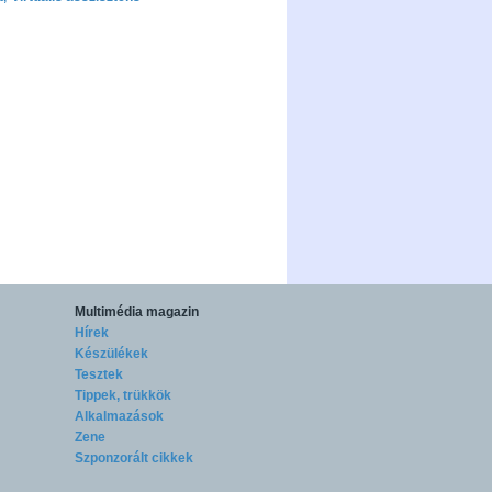
Multimédia magazin
Hírek
Készülékek
Tesztek
Tippek, trükkök
Alkalmazások
Zene
Szponzorált cikkek