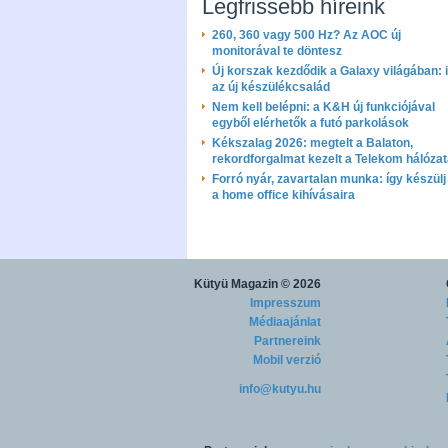
Legfrissebb híreink
260, 360 vagy 500 Hz? Az AOC új
monitorával te döntesz
Új korszak kezdődik a Galaxy világában: i
az új készülékcsalád
Nem kell belépni: a K&H új funkciójával
egyből elérhetők a futó parkolások
Kékszalag 2026: megtelt a Balaton,
rekordforgalmat kezelt a Telekom hálóza
Forró nyár, zavartalan munka: így készülj 
a home office kihívásaira
Kütyü Magazin
© 2026
Impresszum
Médiaajánlat
Partnereink
Mobil verzió
info@kutyu.hu