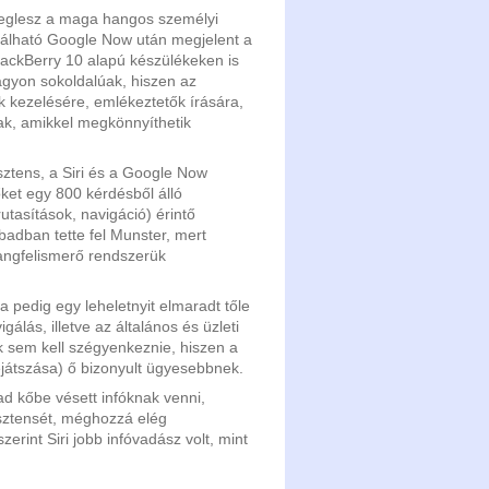
eglesz a maga hangos személyi
alálható Google Now után megjelent a
ackBerry 10 alapú készülékeken is
nagyon sokoldalúak, hiszen az
k kezelésére, emlékeztetők írására,
ak, amikkel megkönnyíthetik
sztens, a Siri és a Google Now
ket egy 800 kérdésből álló
utasítások, navigáció) érintő
badban tette fel Munster, mert
angfelismerő rendszerük
pedig egy leheletnyit elmaradt tőle
lás, illetve az általános és üzleti
ak sem kell szégyenkeznie, hiszen a
ejátszása) ő bizonyult ügyesebbnek.
 kőbe vésett infóknak venni,
isztensét, méghozzá elég
erint Siri jobb infóvadász volt, mint