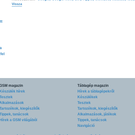
Vissza
tt
ta
fel
GSM magazin
Táblagép magazin
Készülék hírek
Hírek a táblagépekről
Tesztek
Készülékek
Alkalmazások
Tesztek
Tartozékok, kiegészítők
Tartozékok, kiegészítők
Tippek, tanácsok
Alkalmazások, játékok
Hírek a GSM világából
Tippek, tanácsok
Navigáció