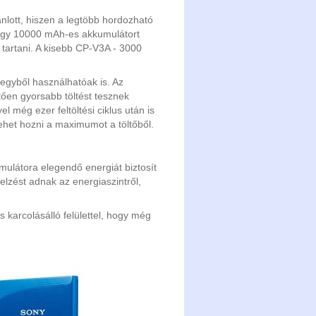
lott, hiszen a legtöbb hordozható
0 egy 10000 mAh-es akkumulátort
d tartani. A kisebb CP-V3A - 3000
 egyből használhatóak is. Az
en gyorsabb töltést tesznek
l még ezer feltöltési ciklus után is
lehet hozni a maximumot a töltőből.
látora elegendő energiát biztosít
jelzést adnak az energiaszintről,
s karcolásálló felülettel, hogy még