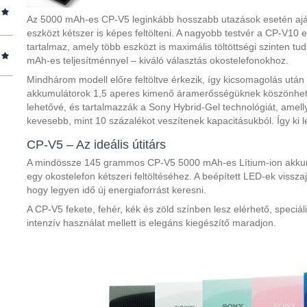
Az 5000 mAh-es CP-V5 leginkább hosszabb utazások esetén aján
eszközt kétszer is képes feltölteni. A nagyobb testvér a CP-V1
tartalmaz, amely több eszközt is maximális töltöttségi szinten tu
mAh-es teljesítménnyel – kiváló választás okostelefonokhoz.
Mindhárom modell előre feltöltve érkezik, így kicsomagolás után
akkumulátorok 1,5 aperes kimenő áramerősségüknek köszönhető
lehetővé, és tartalmazzák a Sony Hybrid-Gel technológiát, amellye
kevesebb, mint 10 százalékot veszítenek kapacitásukból. Így ki 
CP-V5 – Az ideális útitárs
A mindössze 145 grammos CP-V5 5000 mAh-es Lítium-ion akkumu
egy okostelefon kétszeri feltöltéséhez. A beépített LED-ek vissza
hogy legyen idő új energiaforrást keresni.
A CP-V5 fekete, fehér, kék és zöld színben lesz elérhető, speciáli
intenzív használat mellett is elegáns kiegészítő maradjon.