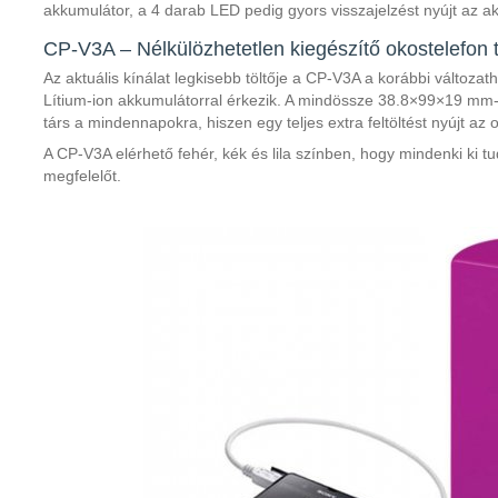
akkumulátor, a 4 darab LED pedig gyors visszajelzést nyújt az akk
CP-V3A – Nélkülözhetetlen kiegészítő okostelefon
Az aktuális kínálat legkisebb töltője a CP-V3A a korábbi változ
Lítium-ion akkumulátorral érkezik. A mindössze 38.8×99×19 mm
társ a mindennapokra, hiszen egy teljes extra feltöltést nyújt az
A CP-V3A elérhető fehér, kék és lila színben, hogy mindenki ki tu
megfelelőt.