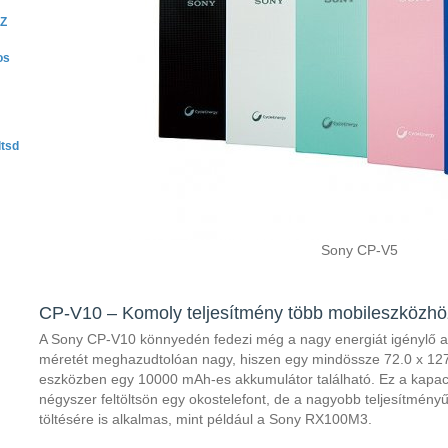
 Z
os
ltsd
Sony CP-V5
CP-V10 – Komoly teljesítmény több mobileszközhö
A Sony CP-V10 könnyedén fedezi még a nagy energiát igénylő akt
méretét meghazudtolóan nagy, hiszen egy mindössze 72.0 x 1
eszközben egy 10000 mAh-es akkumulátor található. Ez a kapaci
négyszer feltöltsön egy okostelefont, de a nagyobb teljesítményű 
töltésére is alkalmas, mint például a Sony RX100M3.