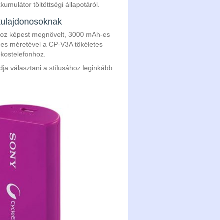
umulátor töltöttségi állapotáról.
 tulajdonosoknak
athoz képest megnövelt, 3000 mAh-es
-es méretével a CP-V3A tökéletes
 okostelefonhoz.
dja választani a stílusához leginkább