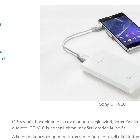
tt
ta
fel
Sony CP-V10
CP-V5-höz hasonlóan ez is az újonnan kifejlesztett, karcolásálló
a fekete CP-V10 is hosszú távon megőrzi eredeti külsejét.
A ki- és bekapcsoló gombnak köszönhetően nem kell attól tartan