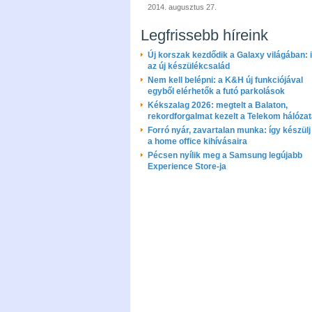
2014. augusztus 27.
Legfrissebb híreink
Új korszak kezdődik a Galaxy világában: i
az új készülékcsalád
Nem kell belépni: a K&H új funkciójával
egyből elérhetők a futó parkolások
Kékszalag 2026: megtelt a Balaton,
rekordforgalmat kezelt a Telekom hálóza
Forró nyár, zavartalan munka: így készülj 
a home office kihívásaira
Pécsen nyílik meg a Samsung legújabb
Experience Store-ja