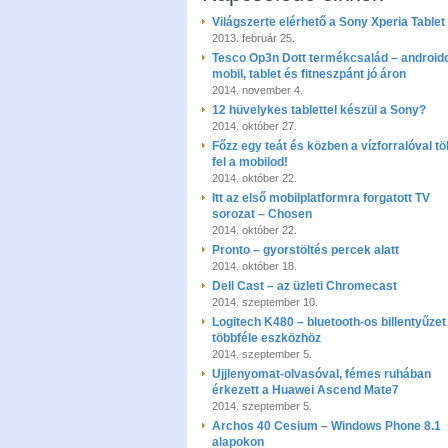
Világszerte elérhető a Sony Xperia Tablet
2013. február 25.
Tesco Op3n Dott termékcsalád – android
mobil, tablet és fitneszpánt jó áron
2014. november 4.
12 hüvelykes tablettel készül a Sony?
2014. október 27.
Főzz egy teát és közben a vízforralóval tö
fel a mobilod!
2014. október 22.
Itt az első mobilplatformra forgatott TV
sorozat – Chosen
2014. október 22.
Pronto – gyorstöltés percek alatt
2014. október 18.
Dell Cast – az üzleti Chromecast
2014. szeptember 10.
Logitech K480 – bluetooth-os billentyűzet
többféle eszközhöz
2014. szeptember 5.
Ujjlenyomat-olvasóval, fémes ruhában
érkezett a Huawei Ascend Mate7
2014. szeptember 5.
Archos 40 Cesium – Windows Phone 8.1
alapokon