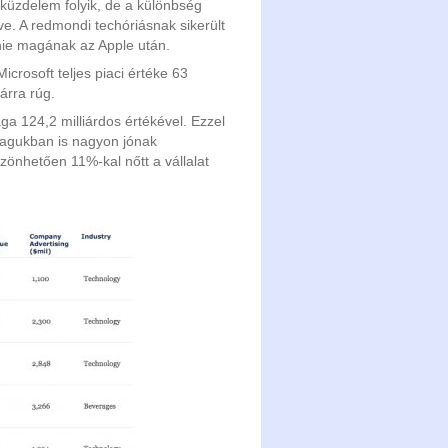
küzdelem folyik, de a különbség
e. A redmondi techóriásnak sikerült
nie magának az Apple után.
crosoft teljes piaci értéke 63
lárra rúg.
a 124,2 milliárdos értékével. Ezzel
magukban is nagyon jónak
zönhetően 11%-kal nőtt a vállalat