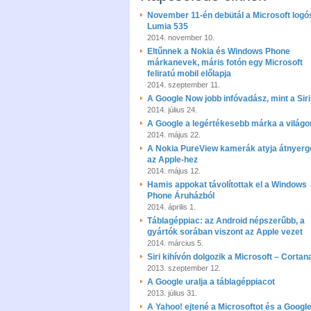
November 11-én debütál a Microsoft logó
Lumia 535
2014. november 10.
Eltűnnek a Nokia és Windows Phone
márkanevek, máris fotón egy Microsoft
feliratú mobil előlapja
2014. szeptember 11.
A Google Now jobb infóvadász, mint a Siri
2014. július 24.
A Google a legértékesebb márka a világo
2014. május 22.
A Nokia PureView kamerák atyja átnyerge
az Apple-hez
2014. május 12.
Hamis appokat távolítottak el a Windows
Phone Áruházból
2014. április 1.
Táblagéppiac: az Android népszerűbb, a
gyártók sorában viszont az Apple vezet
2014. március 5.
Siri kihívón dolgozik a Microsoft – Cortan
2013. szeptember 12.
A Google uralja a táblagéppiacot
2013. július 31.
A Yahoo! ejtené a Microsoftot és a Google