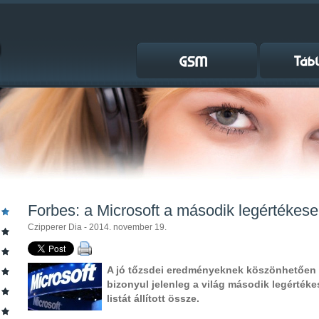
Forbes: a Microsoft a második legértékeseb
Czipperer Dia - 2014. november 19.
A jó tőzsdei eredményeknek köszönhetően a
bizonyul jelenleg a világ második legértéke
listát állított össze.