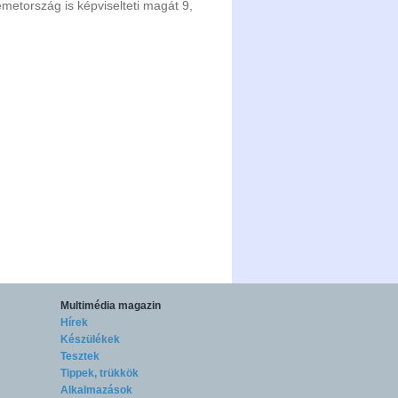
Németország is képviselteti magát 9,
Multimédia magazin
Hírek
Készülékek
Tesztek
Tippek, trükkök
Alkalmazások