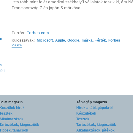
lista több mint felét amerikai székhelyű vállalatok teszik ki, ám 
Franciaország 7 és japán 5 márkával.
Forrás:
Forbes.com
tt
Kulcsszavak:
Microsoft
,
Apple
,
Google
,
márka
,
=érték
,
Forbes
Vissza
ta
fel
GSM magazin
Táblagép magazin
Készülék hírek
Hírek a táblagépekről
Tesztek
Készülékek
Alkalmazások
Tesztek
Tartozékok, kiegészítők
Tartozékok, kiegészítők
Tippek, tanácsok
Alkalmazások, játékok