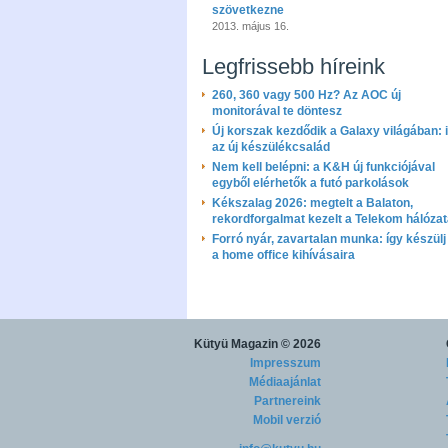
szövetkezne
2013. május 16.
Legfrissebb híreink
260, 360 vagy 500 Hz? Az AOC új
monitorával te döntesz
Új korszak kezdődik a Galaxy világában: i
az új készülékcsalád
Nem kell belépni: a K&H új funkciójával
egyből elérhetők a futó parkolások
Kékszalag 2026: megtelt a Balaton,
rekordforgalmat kezelt a Telekom hálóza
Forró nyár, zavartalan munka: így készülj 
a home office kihívásaira
Kütyü Magazin
© 2026
Impresszum
Médiaajánlat
Partnereink
Mobil verzió