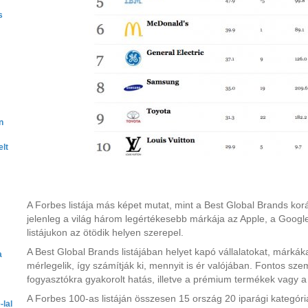
s
n
lt
A Forbes listája más képet mutat, mint a Best Global Brands kor
jelenleg a világ három legértékesebb márkája az Apple, a Google
listájukon az ötödik helyen szerepel.
A Best Global Brands listájában helyet kapó vállalatokat, márká
a
mérlegelik, így számítják ki, mennyit is ér valójában. Fontos sz
fogyasztókra gyakorolt hatás, illetve a prémium termékek vagy a 
A Forbes 100-as listáján összesen 15 ország 20 iparági kategóriá
-lal