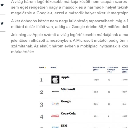
A világ három legértékesebb márkája között nem csupán szoros 
sem eget rengetően nagy a második és a harmadik helyet tekintv
megelőznie a Google-t, ezzel a második helyet sikerült megcsíp
A két dobogós között nem nagy különbség tapasztalható: míg a Mi
milliárd dollár fölött van, addig az Google értéke 56,6 milliárd dol
Jelenleg az Apple számít a világ legértékesebb márkájának a mag
jelentősen elhúzott a mezőnyben. A Microsoft mutatói pedig ön
számítanak. Az elmúlt három évben a mobilpiaci nyitásnak is kös
márkaértéke.