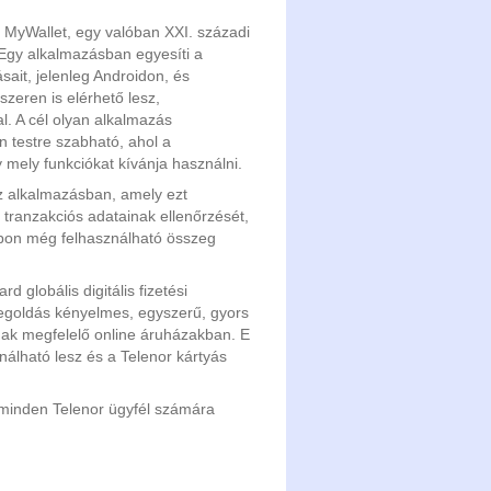
a MyWallet, egy valóban XXI. századi
Egy alkalmazásban egyesíti a
ásait, jelenleg Androidon, és
zeren is elérhető lesz,
l. A cél olyan alkalmazás
n testre szabható, ahol a
y mely funkciókat kívánja használni.
 az alkalmazásban, amely ezt
d tranzakciós adatainak ellenőrzését,
napon még felhasználható összeg
 globális digitális fizetési
egoldás kényelmes, egyszerű, gyors
nak megfelelő online áruházakban. E
álható lesz és a Telenor kártyás
minden Telenor ügyfél számára