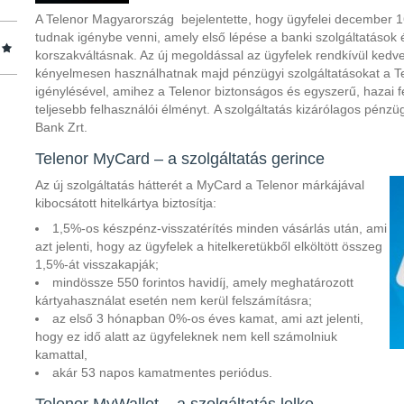
A Telenor Magyarország bejelentette, hogy ügyfelei december 16
tudnak igénybe venni, amely első lépése a banki szolgáltatások é
korszakváltásnak. Az új megoldással az ügyfelek rendkívül kedvez
kényelmesen használhatnak majd pénzügyi szolgáltatásokat a T
igénylésével, amihez a Telenor biztonságos és egyszerű, hazai f
teljesebb felhasználói élményt. A szolgáltatás kizárólagos pénzü
Bank Zrt.
Telenor MyCard – a szolgáltatás gerince
Az új szolgáltatás hátterét a MyCard a Telenor márkájával
kibocsátott hitelkártya biztosítja:
1,5%-os készpénz-visszatérítés minden vásárlás után, ami
azt jelenti, hogy az ügyfelek a hitelkeretükből elköltött összeg
1,5%-át visszakapják;
mindössze 550 forintos havidíj, amely meghatározott
kártyahasználat esetén nem kerül felszámításra;
az első 3 hónapban 0%-os éves kamat, ami azt jelenti,
hogy ez idő alatt az ügyfeleknek nem kell számolniuk
kamattal,
akár 53 napos kamatmentes periódus.