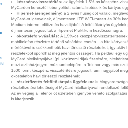
készpénz-visszatérítés:
az ügyfelek 1,5%-os készpénz-vissz
es
MyCardon keresztül lebonyolított számlafizetéseik és kártyás eg
Hipernet-árengedmény:
a 2 éves hűségidőt vállaló, meglévő
MyCard-ot igényelnek, díjmentesen LTE WiFi‑routert és 30% ke
Medium internet előfizetés havidíjából. A feltöltőkártyás ügyfele
díjmentesen jogosultak a Hipernet Praktikum kezdőcsomagra;
tt
okostelefon-vásárlás:
A 1,5%-os készpénz-visszatérítésnek 
mobiltelefon részletre történő vásárlása esetén – a hitelkártyasz
mértékével is csökkenthetik havi törlesztő részleteiket, így aktív
részletekből spórolhat meg jelentős összeget. Ha például egy ügy
ta
MyCard hitelkártyájával (pl. közüzemi díjak fizetésére, hiteltörl
fel
mozi-/színházjegyre, múzeumbelépőre, a Telenor vagy más szol
1500 forint készpénz visszatérítésre jogosult, ami nagyjából meg
okostelefon havi törlesztő részletének;
részletfizetés feltöltőkártyás ügyfeleknek:
Magyarországon 
részletfizetési lehetőséget MyCard hitelkártyával rendelkező feltö
Az év végéig a Telenor öt üzletében igénybe vehető szolgáltatás
is kiterjesztik.