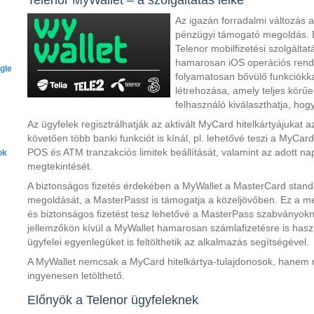
Telenor MyWallet – a szolgáltatás lelke
Az igazán forradalmi változás 
pénzügyi támogató megoldás. 
Telenor mobilfizetési szolgáltat
hamarosan iOS operációs rends
gle
folyamatosan bővülő funkciókka
létrehozása, amely teljes körűe
felhasználó kiválaszthatja, hog
Az ügyfelek regisztrálhatják az aktivált MyCard hitelkártyájukat
követően több banki funkciót is kínál, pl. lehetővé teszi a MyCar
POS és ATM tranzakciós limitek beállítását, valamint az adott 
ok
megtekintését.
A biztonságos fizetés érdekében a MyWallet a MasterCard standard
megoldását, a MasterPasst is támogatja a közeljövőben. Ez a m
és biztonságos fizetést tesz lehetővé a MasterPass szabványok
jellemzőkön kívül a MyWallet hamarosan számlafizetésre is haszn
ügyfelei egyenlegüket is feltölthetik az alkalmazás segítségével.
A MyWallet nemcsak a MyCard hitelkártya-tulajdonosok, hanem 
ingyenesen letölthető.
Előnyök a Telenor ügyfeleknek