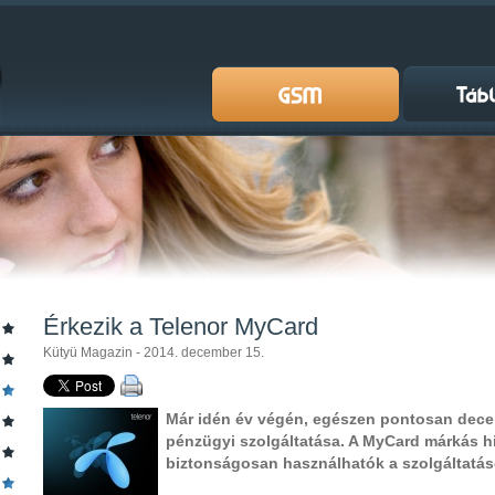
Érkezik a Telenor MyCard
Kütyü Magazin - 2014. december 15.
Már idén év végén, egészen pontosan decem
pénzügyi szolgáltatása. A MyCard márkás hi
biztonságosan használhatók a szolgáltatás