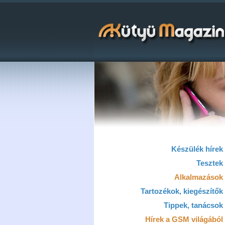
Készülék hírek
Tesztek
Alkalmazások
Tartozékok, kiegészítők
Tippek, tanácsok
Hírek a GSM világából