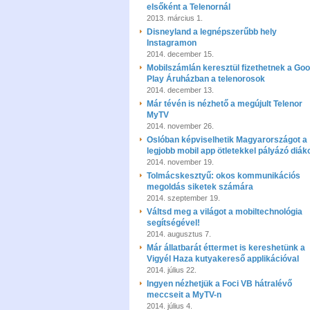
elsőként a Telenornál
2013. március 1.
Disneyland a legnépszerűbb hely
Instagramon
2014. december 15.
Mobilszámlán keresztül fizethetnek a Goo
Play Áruházban a telenorosok
2014. december 13.
Már tévén is nézhető a megújult Telenor
MyTV
2014. november 26.
Oslóban képviselhetik Magyarországot a
legjobb mobil app ötletekkel pályázó diák
2014. november 19.
Tolmácskesztyű: okos kommunikációs
megoldás siketek számára
2014. szeptember 19.
Váltsd meg a világot a mobiltechnológia
segítségével!
2014. augusztus 7.
Már állatbarát éttermet is kereshetünk a
Vigyél Haza kutyakereső applikációval
2014. július 22.
Ingyen nézhetjük a Foci VB hátralévő
meccseit a MyTV-n
2014. július 4.