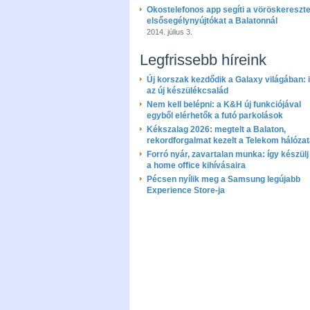
Okostelefonos app segíti a vöröskereszt
elsősegélynyújtókat a Balatonnál
2014. július 3.
Legfrissebb híreink
Új korszak kezdődik a Galaxy világában: i
az új készülékcsalád
Nem kell belépni: a K&H új funkciójával
egyből elérhetők a futó parkolások
Kékszalag 2026: megtelt a Balaton,
rekordforgalmat kezelt a Telekom hálóza
Forró nyár, zavartalan munka: így készülj 
a home office kihívásaira
Pécsen nyílik meg a Samsung legújabb
Experience Store-ja