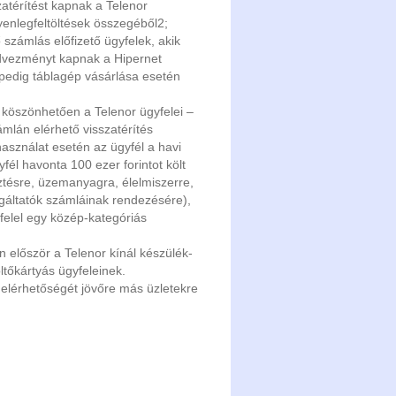
atérítést kapnak a Telenor
yenlegfeltöltések összegéből
2
;
 számlás előfizető ügyfelek, akik
dvezményt kapnak a Hipernet
k pedig táblagép vásárlása esetén
köszönhetően a Telenor ügyfelei –
ámlán elérhető visszatérítés
 használat esetén az ügyfél a havi
fél havonta 100 ezer forintot költ
esztésre, üzemanyagra, élelmiszerre,
gáltatók számláinak rendezésére),
felel egy közép-kategóriás
először a Telenor kínál készülék-
ltőkártyás ügyfeleinek.
 elérhetőségét jövőre más üzletekre