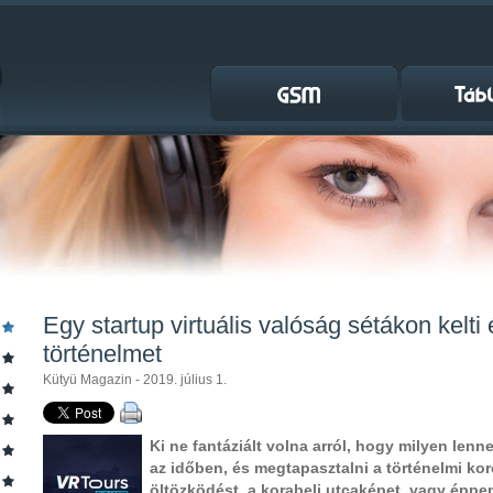
Egy startup virtuális valóság sétákon kelti
történelmet
Kütyü Magazin - 2019. július 1.
Ki ne fantáziált volna arról, hogy milyen len
az időben, és megtapasztalni a történelmi kor
öltözködést, a korabeli utcaképet, vagy éppe