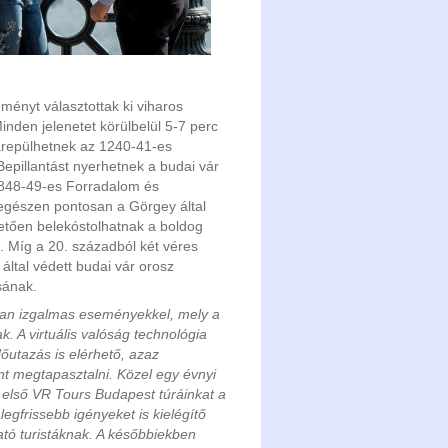
ényt választottak ki viharos
nden jelenetet körülbelül 5-7 perc
arepülhetnek az 1240-41-es
Bepillantást nyerhetnek a budai vár
1848-49-es Forradalom és
 egészen pontosan a Görgey által
etően belekóstolhatnak a boldog
 Míg a 20. századból két véres
által védett budai vár orosz
ásának.
lyan izgalmas eseményekkel, mely a
k. A virtuális valóság technológia
dőutazás is elérhető, azaz
t megtapasztalni. Közel egy évnyi
z első VR Tours Budapest túráinkat a
egfrissebb igényeket is kielégítő
ató turistáknak. A későbbiekben