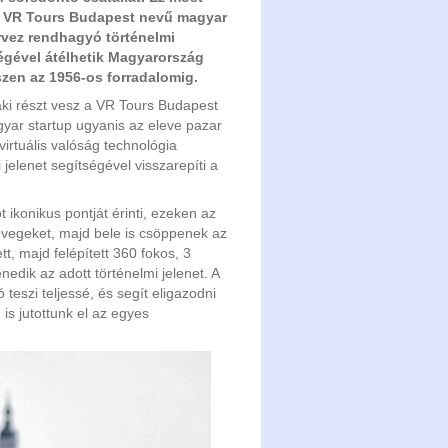
 a VR Tours Budapest nevű magyar
rvez rendhagyó történelmi
ségével átélhetik Magyarország
zen az 1956-os forradalomig.
aki részt vesz a VR Tours Budapest
ar startup ugyanis az eleve pazar
virtuális valóság technológia
jelenet segítségével visszarepíti a
ikonikus pontját érinti, ezeken az
müvegeket, majd bele is csöppenek az
t, majd felépített 360 fokos, 3
dik az adott történelmi jelenet. A
 teszi teljessé, és segít eligazodni
is jutottunk el az egyes