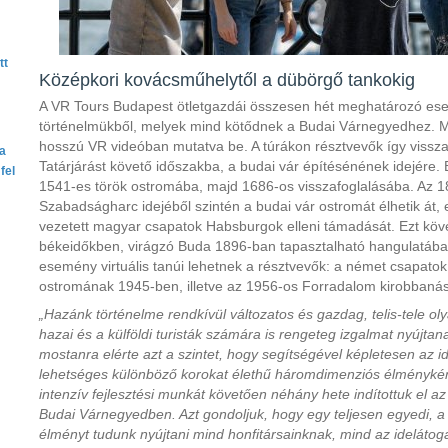
tt
Középkori kovácsműhelytől a dübörgő tankokig
A VR Tours Budapest ötletgazdái összesen hét meghatározó esem
történelmükből, melyek mind kötődnek a Budai Várnegyedhez. Mi
hosszú VR videóban mutatva be. A túrákon résztvevők így vissz
ta
Tatárjárást követő időszakba, a budai vár építésénének idejére. 
fel
1541-es török ostromába, majd 1686-os visszafoglalásába. Az 
Szabadságharc idejéből szintén a budai vár ostromát élhetik át,
vezetett magyar csapatok Habsburgok elleni támadását. Ezt köv
békeidőkben, virágzó Buda 1896-ban tapasztalható hangulatába.
esemény virtuális tanúi lehetnek a résztvevők: a német csapatok 
ostromának 1945-ben, illetve az 1956-os Forradalom kirobban
„Hazánk történelme rendkívül változatos és gazdag, telis-tele o
hazai és a külföldi turisták számára is rengeteg izgalmat nyújtana
mostanra elérte azt a szintet, hogy segítségével képletesen az i
lehetséges különböző korokat élethű háromdimenziós élménykén
intenzív fejlesztési munkát követően néhány hete indítottuk el a
Budai Várnegyedben. Azt gondoljuk, hogy egy teljesen egyedi, a l
élményt tudunk nyújtani mind honfitársainknak, mind az idelátog