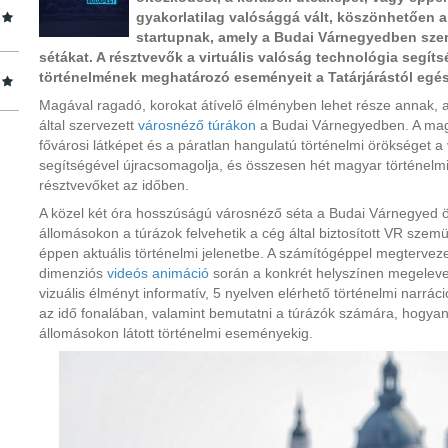
gyakorlatilag valósággá vált, köszönhetően
startupnak, amely a Budai Várnegyedben sze
sétákat. A résztvevők a virtuális valóság technológia segít
történelmének meghatározó eseményeit a Tatárjárástól egés
Magával ragadó, korokat átívelő élményben lehet része annak, 
által szervezett
városnéző túrákon
a Budai Várnegyedben. A magy
fővárosi látképet és a páratlan hangulatú történelmi örökséget a 
segítségével újracsomagolja, és összesen hét magyar történelmi 
résztvevőket az időben.
A közel két óra hosszúságú városnéző séta a Budai Várnegyed öt 
állomásokon a túrázok felvehetik a cég által biztosított VR sze
éppen aktuális történelmi jelenetbe. A számítógéppel megtervezet
dimenziós
videós animáció
során a konkrét helyszínen megelevene
vizuális élményt informatív, 5 nyelven elérhető történelmi narráció
az idő fonalában, valamint bemutatni a túrázók számára, hogyan 
állomásokon látott történelmi eseményekig.