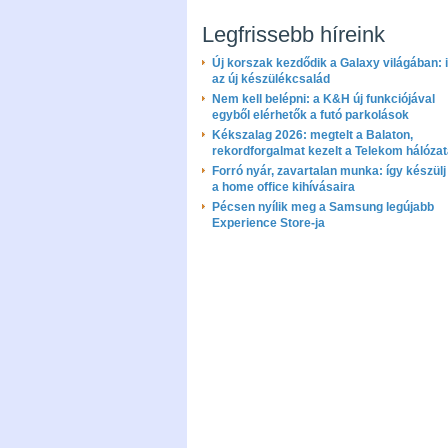
Legfrissebb híreink
Új korszak kezdődik a Galaxy világában: i
az új készülékcsalád
Nem kell belépni: a K&H új funkciójával
egyből elérhetők a futó parkolások
Kékszalag 2026: megtelt a Balaton,
rekordforgalmat kezelt a Telekom hálóza
Forró nyár, zavartalan munka: így készülj 
a home office kihívásaira
Pécsen nyílik meg a Samsung legújabb
Experience Store-ja