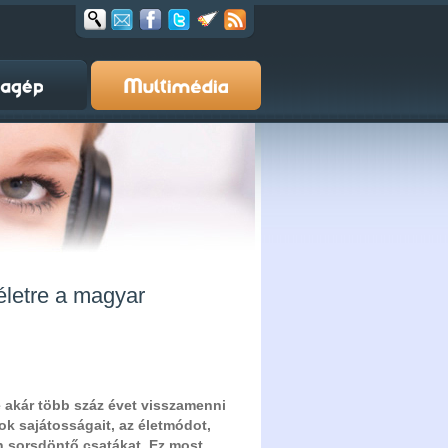
 életre a magyar
ne akár több száz évet visszamenni
ok sajátosságait, az életmódot,
n sorsdöntő csatákat. Ez most