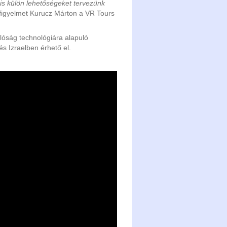
is külön lehetőségeket tervezünk
 figyelmet Kurucz Márton a VR Tours
alóság technológiára alapuló
 és Izraelben érhető el.