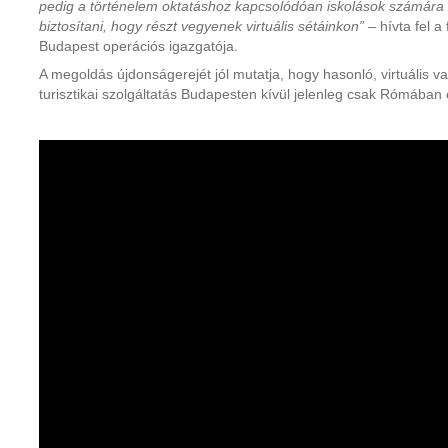
pedig a történelem oktatáshoz kapcsolódóan iskolások számára 
biztosítani, hogy részt vegyenek virtuális sétáinkon”
– hívta fel a
Budapest operációs igazgatója.
A megoldás újdonságerejét jól mutatja, hogy hasonló, virtuális v
turisztikai szolgáltatás Budapesten kívül jelenleg csak Rómában