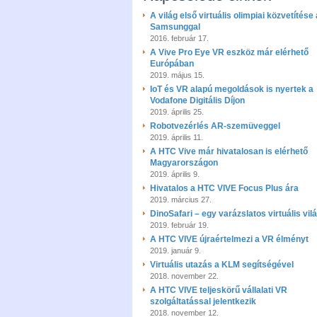
A világ első virtuális olimpiai közvetítése 
Samsunggal
2016. február 17.
A Vive Pro Eye VR eszköz már elérhető
Európában
2019. május 15.
IoT és VR alapú megoldások is nyertek a
Vodafone Digitális Díjon
2019. április 25.
Robotvezérlés AR-szemüveggel
2019. április 11.
A HTC Vive már hivatalosan is elérhető
Magyarországon
2019. április 9.
Hivatalos a HTC VIVE Focus Plus ára
2019. március 27.
DinoSafari – egy varázslatos virtuális vil
2019. február 19.
A HTC VIVE újraértelmezi a VR élményt
2019. január 9.
Virtuális utazás a KLM segítségével
2018. november 22.
A HTC VIVE teljeskörű vállalati VR
szolgáltatással jelentkezik
2018. november 12.