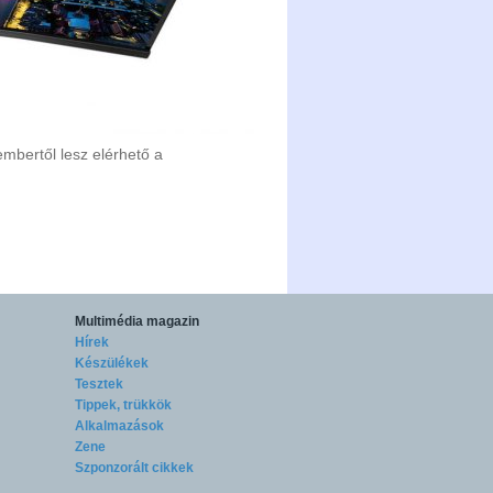
mbertől lesz elérhető a
Multimédia magazin
Hírek
Készülékek
Tesztek
Tippek, trükkök
Alkalmazások
Zene
Szponzorált cikkek