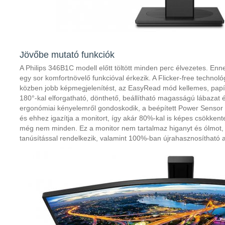
Jövőbe mutató funkciók
A Philips 346B1C modell előtt töltött minden perc élvezetes. En
egy sor komfortnövelő funkcióval érkezik. A Flicker-free techn
közben jobb képmegjelenítést, az EasyRead mód kellemes, papírs
180°-kal elforgatható, dönthető, beállítható magasságú lábazat 
ergonómiai kényelemről gondoskodik, a beépített Power Sensor ér
és ehhez igazítja a monitort, így akár 80%-kal is képes csökkent
még nem minden. Ez a monitor nem tartalmaz higanyt és ólmot
tanúsítással rendelkezik, valamint 100%-ban újrahasznosíthat