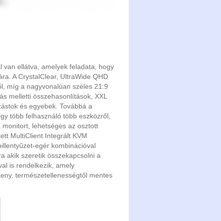
 van ellátva, amelyek feladata, hogy
ára. A CrystalClear, UltraWide QHD
ől, míg a nagyvonalúan széles 21:9
ás melletti összehasonlítások, XXL
zástok és egyebek. Továbbá a
gy több felhasználó több eszközről,
 monitort, lehetséges az osztott
tt MultiClient Integrált KVM
billentyűzet-egér kombinációval
a akik szeretik összekapcsolni a
al is rendelkezik, amely
ékeny, természetellenességtől mentes