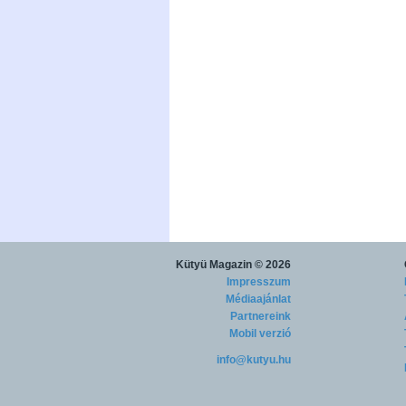
Kütyü Magazin
© 2026
Impresszum
Médiaajánlat
Partnereink
Mobil verzió
info@kutyu.hu