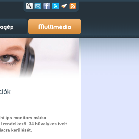
ciók
hilips monitors márka
l rendelkező, 34 hüvelykes ívelt
iacra kerülését.