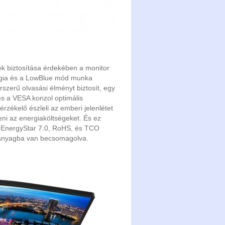
nek biztosítása érdekében a monitor
ológia és a LowBlue mód munka
zerű olvasási élményt biztosít, egy
és a VESA konzol optimális
zékelő észleli az emberi jelenlétet
eni az energiaköltségeket. És ez
, EnergyStar 7.0, RoHS, és TCO
ó anyagba van becsomagolva.