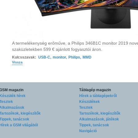
A termelékenység erőműve, a Philips 346B1C monitor 2019 nove
szaküzletekben 599 € ajánlott fogyasztói áron.
Kulcsszavak:
USB-C
,
monitor
,
Philips
,
MMD
Vissza
GSM magazin
Táblagép magazin
Készülék hírek
Hírek a táblagépekről
Tesztek
Készülékek
Alkalmazások
Tesztek
Tartozékok, kiegészítők
Tartozékok, kiegészítők
Tippek, tanácsok
Alkalmazások, játékok
Hírek a GSM világából
Tippek, tanácsok
Navigáció