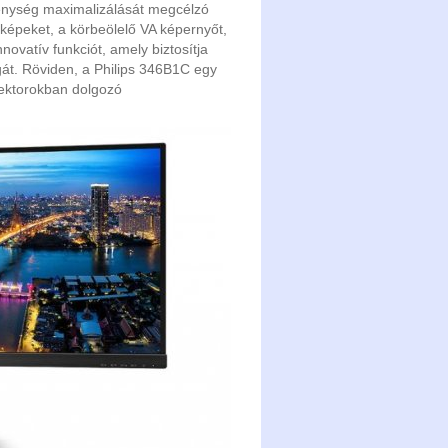
ékenység maximalizálását megcélzó
képeket, a körbeölelő VA képernyőt,
ovatív funkciót, amely biztosítja
át. Röviden, a Philips 346B1C egy
ektorokban dolgozó