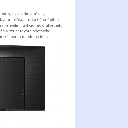
mára, akik időtakarékos,
áramellátást biztosító beépített
an kényelmi funkciónak örülhetnek,
és a szupergyors adatátvitel
miközben a notebook tölt is.