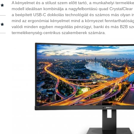
A kényelmet és a stílust szem előtt tartó, a munkahelyi termel
modell ideálisan kombinálja a nagyfelbontású quad CrystalClear 
a beépített USB-C dokkolás technológiát és számos más olyan inn
mind az ergonómiai kényelmet mind a környezet fenntarthatóság
valódi minden egyben megoldás pénzügyi, banki és más B2B sz
termelékenység-centrikus szakemberek számára.