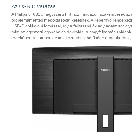
Az USB-C varázsa
A Philips 346B1C nagyszerű hírt hoz mindazon szakemberek szá
problémamentes megoldásokat keresnek. A képernyő rendelkezik 
USB-C dokkoló állomással, így a felhasználók egy egész sor oly
mint az egyszerű egykábeles dokkolás, a nagyfelbontású videók 
érdekében a notebook csatlakoztatási lehetősége a monitorhoz, 