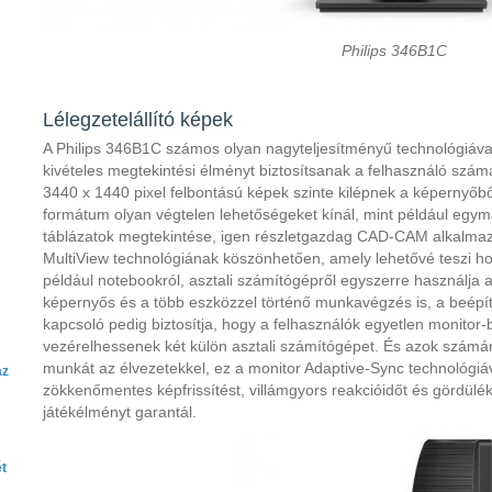
Philips 346B1C
Lélegzetelállító képek
A Philips 346B1C számos olyan nagyteljesítményű technológiával
kivételes megtekintési élményt biztosítsanak a felhasználó szám
3440 x 1440 pixel felbontású képek szinte kilépnek a képernyőb
formátum olyan végtelen lehetőségeket kínál, mint például egym
táblázatok megtekintése, igen részletgazdag CAD-CAM alkalma
MultiView technológiának köszönhetően, amely lehetővé teszi ho
például notebookról, asztali számítógépről egyszerre használja a
képernyős és a több eszközzel történő munkavégzés is, a beépíte
kapcsoló pedig biztosítja, hogy a felhasználók egyetlen monitor-
vezérelhessenek két külön asztali számítógépet. És azok számár
munkát az élvezetekkel, ez a monitor Adaptive-Sync technológiáv
az
zökkenőmentes képfrissítést, villámgyors reakcióidőt és gördül
játékélményt garantál.
t