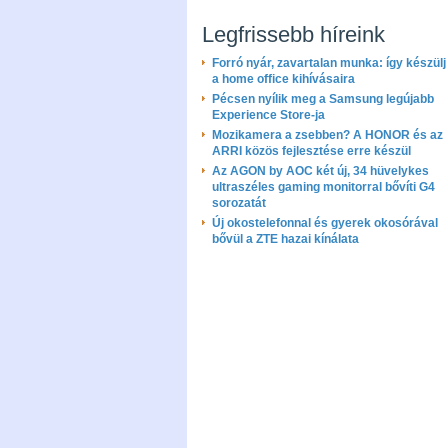
Legfrissebb híreink
Forró nyár, zavartalan munka: így készülj 
a home office kihívásaira
Pécsen nyílik meg a Samsung legújabb
Experience Store-ja
Mozikamera a zsebben? A HONOR és az
ARRI közös fejlesztése erre készül
Az AGON by AOC két új, 34 hüvelykes
ultraszéles gaming monitorral bővíti G4
sorozatát
Új okostelefonnal és gyerek okosórával
bővül a ZTE hazai kínálata