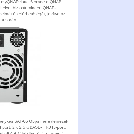
 myQNAPcloud Storage a QNAP
árhelyet biztosít minden QNAP-
édelmét és elérhetőségét, javítva az
at során.
üvelykes SATA 6 Gbps merevlemezek
4 port; 2 x 2,5 GBASE-T RJ45-port;
rbolt 4 AIC található); 1 x Type-C