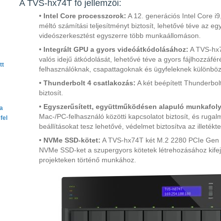
A TVS-hx74T fő jellemzői:
•
Intel Core processzorok:
A 12. generációs Intel Core i9
méltó számítási teljesítményt biztosít, lehetővé téve az 
videószerkesztést egyszerre több munkaállomáson.
•
Integrált GPU a gyors videóátkódolásához:
A TVS-hx7
valós idejű átkódolását, lehetővé téve a gyors fájlhozzáfér
tt
felhasználóknak, csapattagoknak és ügyfeleknek különbö
•
Thunderbolt 4 csatlakozás:
A két beépített Thunderbolt
biztosít.
•
Egyszerűsített, együttműködésen alapuló munkafol
ta
Mac-/PC-felhasználó közötti kapcsolatot biztosít, és rugal
fel
beállításokat tesz lehetővé, védelmet biztosítva az illeté
•
NVMe SSD-kötet:
A TVS-hx74T két M.2 2280 PCIe Gen 4 
NVMe SSD-ket a szupergyors kötetek létrehozásához kifej
projekteken történő munkához.