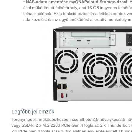
•
NAS-adatok mentése myQNAPcloud Storage-dzsal:
A
által működtetett felhőtárhely, ami 16 GB ingyenes felhőt
felhasználónak. Ez a funkció biztosítja a kritikus adatok v
adatkezelést és az együttműködést a kreatív munkafolyam
Legfőbb jellemzők
Toronymodell; működés közben cserélhető 2,5 hüvelykes/3,5 h
vagy SSD-k; 2 x M.2 2280 PCIe Gen 4 foglalat; 2 x Thunderbolt 
2 x PCIe Gen 4 foglalat (a 2. foglalatban egy előtelepített Thunde