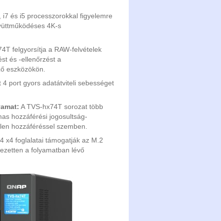
, i7 és i5 processzorokkal figyelemre
együttműködéses 4K-s
4T felgyorsítja a RAW-felvételek
ést és -ellenőrzést a
ző eszközökön.
 4 port gyors adatátviteli sebességet
yamat:
A TVS-hx74T sorozat több
mas hozzáférési jogosultság-
ktelen hozzáféréssel szemben.
x4 foglalatai támogatják az M.2
ezetten a folyamatban lévő