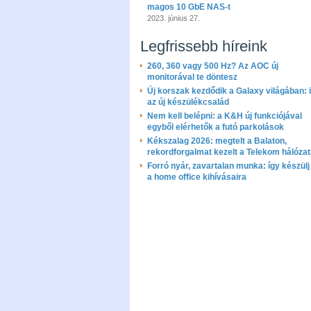
magos 10 GbE NAS-t
2023. június 27.
Legfrissebb híreink
260, 360 vagy 500 Hz? Az AOC új
monitorával te döntesz
Új korszak kezdődik a Galaxy világában: i
az új készülékcsalád
Nem kell belépni: a K&H új funkciójával
egyből elérhetők a futó parkolások
Kékszalag 2026: megtelt a Balaton,
rekordforgalmat kezelt a Telekom hálóza
Forró nyár, zavartalan munka: így készülj 
a home office kihívásaira