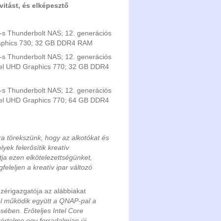
vitást, és elképesztő
-s Thunderbolt NAS; 12. generációs
Graphics 730; 32 GB DDR4 RAM
-s Thunderbolt NAS; 12. generációs
ntel UHD Graphics 770; 32 GB DDR4
-s Thunderbolt NAS; 12. generációs
ntel UHD Graphics 770; 64 GB DDR4
a törekszünk, hogy az alkotókat és
ek felerősítik kreatív
ja ezen elkötelezettségünket,
feleljen a kreatív ipar változó
ezérigazgatója az alábbiakat
l működik együtt a QNAP-pal a
ében. Erőteljes Intel Core
értelme egy forradalmian új