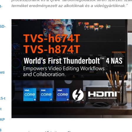
terméket eredményezett az alkotóknak és a videógyártóknak.”
R-
SD-
eti
AS-t
t
NAP
8