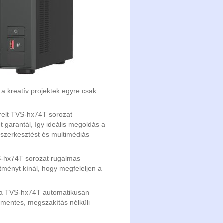
a kreatív projektek egyre csak
erelt TVS-hx74T sorozat
t garantál, így ideális megoldás a
ószerkesztést és multimédiás
-hx74T sorozat rugalmas
ítményt kínál, hogy megfeleljen a
 a TVS-hx74T automatikusan
enőmentes, megszakítás nélküli