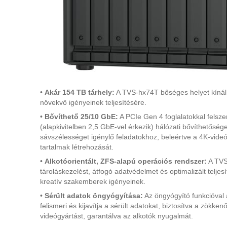
•
Akár 154 TB tárhely:
A TVS-hx74T bőséges helyet kínál 
növekvő igényeinek teljesítésére.
•
Bővíthető 25/10 GbE:
A PCIe Gen 4 foglalatokkal felsz
(alapkivitelben 2,5 GbE-vel érkezik) hálózati bővíthetősége
sávszélességet igénylő feladatokhoz, beleértve a 4K-vide
tartalmak létrehozását.
•
Alkotóorientált, ZFS-alapú operációs rendszer:
A TVS
tároláskezelést, átfogó adatvédelmet és optimalizált teljes
kreatív szakemberek igényeinek.
•
Sérült adatok öngyógyítása:
Az öngyógyító funkcióval
felismeri és kijavítja a sérült adatokat, biztosítva a zökk
videógyártást, garantálva az alkotók nyugalmát.