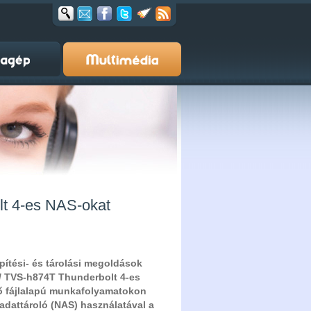
lt 4-es NAS-okat
pítési- és tárolási megoldások
 / TVS-h874T Thunderbolt 4-es
vő fájlalapú munkafolyamatokon
 adattároló (NAS) használatával a