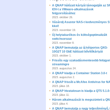
A QNAP hálózati kártyái támogatják az S
IOV-t a VMware-alkalmazások
felgyorsításához
2023. október 26.
Vásárolj Asustor NAS-t kedvezményes S
kkel!
2023. november 19.
Új helytakarékos és költségoptimalizált
switchsorozat
2023. november 8.
A QNAP bemutatja az új kétportos QXG-
10G2T 10 GbE hálózati bővítőkártyát
2023. október 1.
Frissíts egy szakadásmentesebb felügyel
streamingre
2023. augusztus 24.
A QNAP kiadja a Container Station 3.0-t
2023. augusztus 2.
A QNAP frissíti a McAfee Antivirus for N
2023. július 18.
A QNAP hivatalosan is kiadja a QTS 5.1.0-
2023. július 11.
Három alkalmazását is megszünteti a Q
2023. július 4.
A QNAP bemutatja a nagy teljesítményű, 