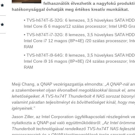
felhasználók élvezhetik a nagyfokú produkti
hatékonysággal óvhatják meg értékes kreatív munkáikat.
• TVS-h674T-i5-32G: 6 lemezes, 3,5 hüvelykes SATA HDD
Intel Core i5 6 magos/12 szálas processzor; Intel UHD 
• TVS-h874T-i7-32G: 8 lemezes, 3,5 hüvelykes SATA HDD
Intel Core i7 12 magos (8P+4E) /20 szálas processzor; I
RAM
• TVS-h874T-i9-64G: 8 lemezes, 3,5 hüvelykes SATA HDD
Intel Core i9 16 magos (8P+8E) /24 szálas processzor; I
RAM
Meiji Chang, a QNAP vezérigazgatója elmondta:
„A QNAP-nál arr
a szakembereket olyan élvonalbeli megoldásokkal lássuk el, amely
lehetőségeiket. A TVS-hx74T Thunderbolt 4 NAS sorozat bizonyít
valamint páratlan teljesítményt és bővíthetőséget kínál, hogy meg
igényeinek.”
Jason Ziller, az Intel Corporation ügyfélkapcsolati részlegének v
nyilatkozta a QNAP-pal való együttműködésről:
„Az Intel örömme
Thunderbolt technológiával rendelkező TVS-hx74T NAS fejlesztés
processzoraink és a QNAP tárolómegoldások terén szerzett szak