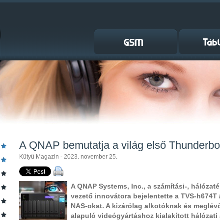
A QNAP bemutatja a világ első Thunderbo
Kütyü Magazin - 2023. november 25.
A QNAP Systems, Inc., a számítási-, hálózaté
vezető innovátora bejelentette a TVS-h674T
NAS-okat. A kizárólag alkotóknak és meglé
alapuló videógyártáshoz kialakított hálózati