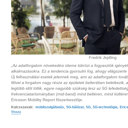
Fredrik Jejdling
„Az adatforgalom növekedési üteme tükrözi a fogyasztók igényét
alkalmazásokra. Ez a tendencia gyorsulni fog, ahogy világszerte 
Új felhasználási esetek jelennek meg, ami az adatforgalom tov
Mivel a forgalom nagy része az épületek belterében keletkezik,
legtöbb időt töltik, egyre nagyobb szükség lesz az 5G lefedettsé
frekvenciatartományban (mid-band) mind beltéren, mind kültére
Ericsson Mobility Report főszerkesztője.
Kulcsszavak:
mobilszolgáltatás
,
5G-hálózat
,
5G
,
5G-technológia
,
Eric
Vissza