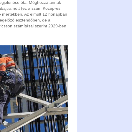
megjelenése óta. Méghozzá annak
abájtra nőtt (ez a szám Közép-és
uló mértékben. Az elmúlt 12 hónapban
 megelőző esztendőben, de a
icsson számításai szerint 2029-ben