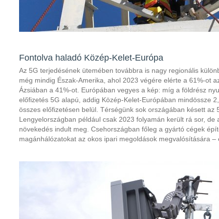
Fontolva haladó Közép-Kelet-Európa
Az 5G terjedésének ütemében továbbra is nagy regionális különb
még mindig Észak-Amerika, ahol 2023 végére elérte a 61%-ot az
Ázsiában a 41%-ot. Európában vegyes a kép: míg a földrész nyu
előfizetés 5G alapú, addig Közép-Kelet-Európában mindössze 2
összes előfizetésen belül. Térségünk sok országában késett az 
Lengyelországban például csak 2023 folyamán került rá sor, de 
növekedés indult meg. Csehországban főleg a gyártó cégek épí
magánhálózatokat az okos ipari megoldások megvalósítására – em