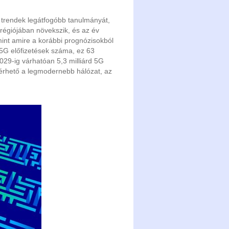
 trendek legátfogóbb tanulmányát,
régiójában növekszik, és az év
 mint amire a korábbi prognózisokból
z 5G előfizetések száma, ez 63
2029-ig várhatóan 5,3 milliárd 5G
lérhető a legmodernebb hálózat, az