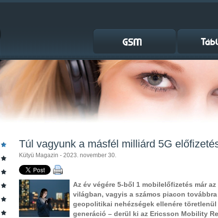
Túl vagyunk a másfél milliárd 5G előfizeté
Kütyü Magazin - 2023. november 30.
Az év végére 5-ből 1 mobilelőfizetés már az
világban, vagyis a számos piacon továbbra
geopolitikai nehézségek ellenére töretlenül 
generáció – derül ki az Ericsson Mobility R