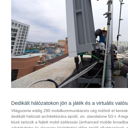
Dedikált hálózatokon jön a játék és a virtuális való
Világszerte eddig 280 mobilkommunikációs cég indított el keresk
dedikált hálózati architektúrára épülő, ún. standalone 5G-t. A l
közé tartozik a fejlett mobil szélessáv (enhanced mobile broa
adatátvitelre és alacsony késleltetési időre épülő alkalmazások,