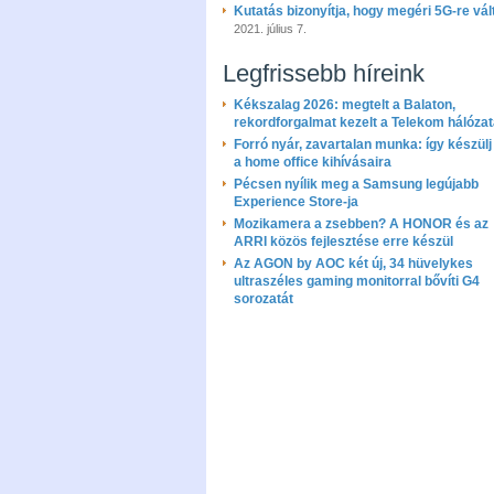
Kutatás bizonyítja, hogy megéri 5G-re vál
2021. július 7.
Legfrissebb híreink
Kékszalag 2026: megtelt a Balaton,
rekordforgalmat kezelt a Telekom hálóza
Forró nyár, zavartalan munka: így készülj 
a home office kihívásaira
Pécsen nyílik meg a Samsung legújabb
Experience Store-ja
Mozikamera a zsebben? A HONOR és az
ARRI közös fejlesztése erre készül
Az AGON by AOC két új, 34 hüvelykes
ultraszéles gaming monitorral bővíti G4
sorozatát