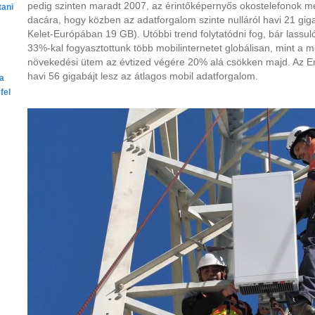
pedig szinten maradt 2007, az érintőképernyős okostelefonok 
tani
dacára, hogy közben az adatforgalom szinte nulláról havi 21 gig
Kelet-Európában 19 GB). Utóbbi trend folytatódni fog, bár lass
33%-kal fogyasztottunk több mobilinternetet globálisan, mint a
növekedési ütem az évtized végére 20% alá csökken majd. Az Er
havi 56 gigabájt lesz az átlagos mobil adatforgalom.
ta
fel