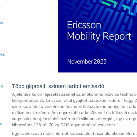
z
re
ika
t
Több gigabájt, szinten tartott emisszió
an
A jelentés külön fejezetet szentel az infokommunikációs technológ
lábnyomának. Az Ericsson által gyűjtött adatokból kiderül, hogy
szeresére nőtt a vezetékes és mobil hálózatokon bonyolított ada
előfizetések száma. Ám egyre több adatközpont és hálózati es
vagy nukleáris) forrásból származó villamos energiát, így az egy 
ne
kibocsátás 125-ről 70 kg CO
2
-egyenértékre csökkent.
Egy szélessávú mobilinternet-kapcsolatot használó okostelefon