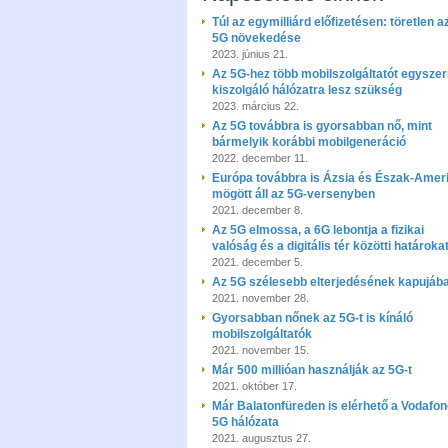
Túl az egymilliárd előfizetésen: töretlen a
5G növekedése
2023. június 21.
Az 5G-hez több mobilszolgáltatót egyszer
kiszolgáló hálózatra lesz szükség
2023. március 22.
Az 5G továbbra is gyorsabban nő, mint
bármelyik korábbi mobilgeneráció
2022. december 11.
Európa továbbra is Ázsia és Észak-Amer
mögött áll az 5G-versenyben
2021. december 8.
Az 5G elmossa, a 6G lebontja a fizikai
valóság és a digitális tér közötti határoka
2021. december 5.
Az 5G szélesebb elterjedésének kapujáb
2021. november 28.
Gyorsabban nőnek az 5G-t is kínáló
mobilszolgáltatók
2021. november 15.
Már 500 millióan használják az 5G-t
2021. október 17.
Már Balatonfüreden is elérhető a Vodafo
5G hálózata
2021. augusztus 27.