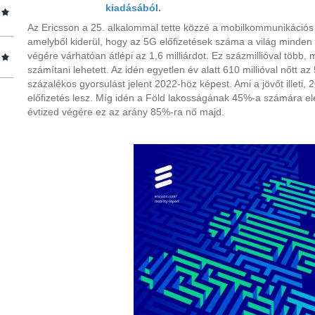
kiadásából
.
Az Ericsson a 25. alkalommal tette közzé a mobilkommunikációs
amelyből kiderül, hogy az 5G előfizetések száma a világ minden 
végére várhatóan átlépi az 1,6 milliárdot. Ez százmillióval több,
számítani lehetett. Az idén egyetlen év alatt 610 millióval nőtt a
százalékos gyorsulást jelent 2022-höz képest. Ami a jövőt illeti, 
előfizetés lesz. Míg idén a Föld lakosságának 45%-a számára e
évtized végére ez az arány 85%-ra nő majd.