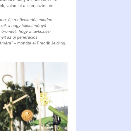
ék, valamint a kiterjesztett és
száma, és a növekedés minden
kozik a nagy teljesítményű
 örömteli, hogy a távközlési
nyit az új generációs
zámára”
– mondta el Fredrik Jejdling,