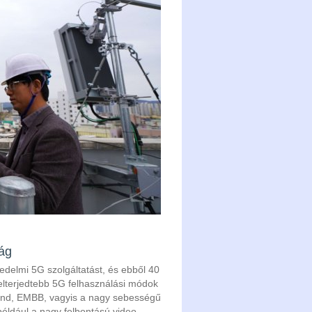
ság
edelmi 5G szolgáltatást, és ebből 40
egelterjedtebb 5G felhasználási módok
dband, EMBB, vagyis a nagy sebességű
 például a nagy felbontású video