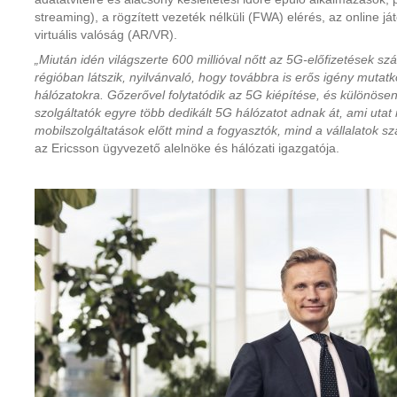
streaming), a rögzített vezeték nélküli (FWA) elérés, az online ját
virtuális valóság (AR/VR).
„Miután idén világszerte 600 millióval nőtt az 5G-előfizetések 
régióban látszik, nyilvánvaló, hogy továbbra is erős igény mutat
hálózatokra. Gőzerővel folytatódik az 5G kiépítése, és különösen
szolgáltatók egyre több dedikált 5G hálózatot adnak át, ami utat 
mobilszolgáltatások előtt mind a fogyasztók, mind a vállalatok s
az Ericsson ügyvezető alelnöke és hálózati igazgatója.