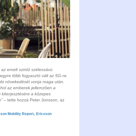
 az emelt szintű szélessávú
egyre több fogyasztó vált az 5G-re.
ábbi növekedését vonja maga után.
 ahol az emberek jellemzően a
g kiterjesztésére a közepes
n”
– tette hozzá Peter Jonsson, az
sson Mobility Report
,
Ericsson