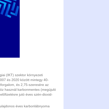
iai (IKT) szektor környezeti
 2007 és 2020 között mintegy 40-
tforgalom, és 2,75-szeresére az
zköz használ karbonmentes (megújuló
előfizetésre jutó éves szén-dioxid-
-tulajdonos éves karbonlábnyoma