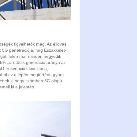
ségek figyelhetők meg. Az éllovas
 5G penetrációja, míg Északkelet-
gati felén már minden negyedik
,5% az ötödik generáció aránya az
5G frekvenciák kiosztása,
ahol ez a lépés megtörtént, gyors
tettek ki nagy számban 5G alapú
eli ki a jelentés.