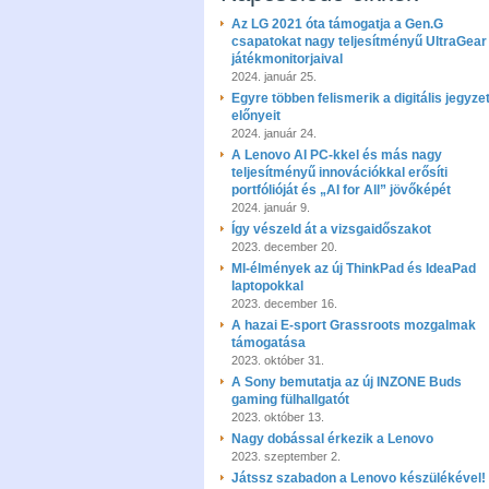
Az LG 2021 óta támogatja a Gen.G
csapatokat nagy teljesítményű UltraGear
játékmonitorjaival
2024. január 25.
Egyre többen felismerik a digitális jegyze
előnyeit
2024. január 24.
A Lenovo AI PC-kkel és más nagy
teljesítményű innovációkkal erősíti
portfólióját és „AI for All” jövőképét
2024. január 9.
Így vészeld át a vizsgaidőszakot
2023. december 20.
MI-élmények az új ThinkPad és IdeaPad
laptopokkal
2023. december 16.
A hazai E-sport Grassroots mozgalmak
támogatása
2023. október 31.
A Sony bemutatja az új INZONE Buds
gaming fülhallgatót
2023. október 13.
Nagy dobással érkezik a Lenovo
2023. szeptember 2.
Játssz szabadon a Lenovo készülékével!