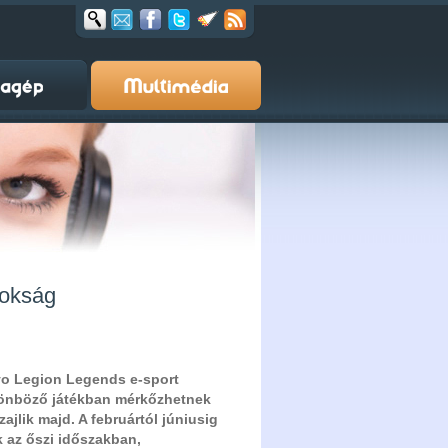
nokság
ovo Legion Legends e-sport
ülönböző játékban mérkőzhetnek
jlik majd. A februártól júniusig
k az őszi időszakban,