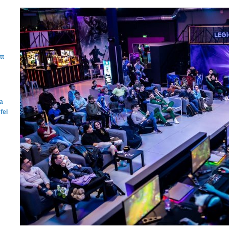
tt
ta
fel