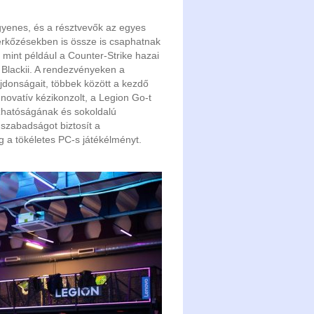
gyenes, és a résztvevők az egyes
 mérkőzésekben is össze is csaphatnak
mint például a Counter-Strike hazai
 Blackii. A rendezvényeken a
jdonságait, többek között a kezdő
nnovatív kézikonzolt, a Legion Go-t
ozhatóságának és sokoldalú
szabadságot biztosít a
g a tökéletes PC-s játékélményt.