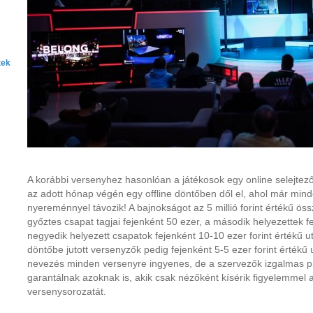
tek
A korábbi versenyhez hasonlóan a játékosok egy online selejte
az adott hónap végén egy offline döntőben dől el, ahol már min
nyereménnyel távozik! A bajnokságot az 5 millió forint értékű ös
győztes csapat tagjai fejenként 50 ezer, a második helyezettek f
negyedik helyezett csapatok fejenként 10-10 ezer forint értékű u
döntőbe jutott versenyzők pedig fejenként 5-5 ezer forint érték
nevezés minden versenyre ingyenes, de a szervezők izgalmas 
garantálnak azoknak is, akik csak nézőként kísérik figyelemmel 
versenysorozatát.