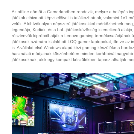
Az offline döntőt a Gamerlandben rendezik, melyre a belépés in
játékok elhivatott képviselőivel is találkozhatnak, valamint 1v1
velük. A kihívók olyan népszerű játékosokkal mérkőzhetnek meg, 
legendája, Kodiak, és a LoL-játékosközösség kiemelkedő alakja,
résztvevők kipróbálhatják a Lenovo gaming termékcsaládjának ú
játékosok számára kialakított LOQ gamer laptopokat, illetve az i
is. A vállalat első Windows alapú kézi gaming készüléke a hord
használati módjainak köszönhetően minden korábbinál nagyobb 
játékosoknak, akik egy kompakt készülékben tapasztalhatják me