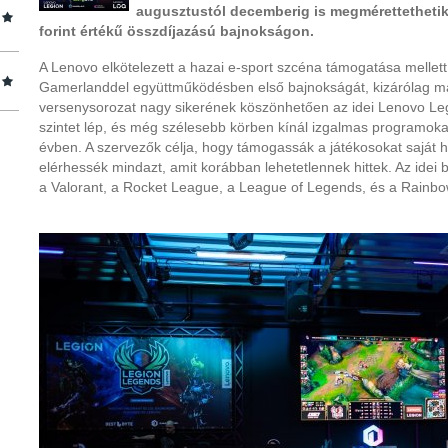
augusztustól decemberig is megmérettethetik
forint értékű összdíjazású bajnokságon.
A Lenovo elkötelezett a hazai e-sport szcéna támogatása mellet
Gamerlanddel együttműködésben első bajnokságát, kizárólag ma
versenysorozat nagy sikerének köszönhetően az idei Lenovo Le
szintet lép, és még szélesebb körben kínál izgalmas programok
évben. A szervezők célja, hogy támogassák a játékosokat saját 
elérhessék mindazt, amit korábban lehetetlennek hittek. Az idei 
a Valorant, a Rocket League, a League of Legends, és a Rainbo