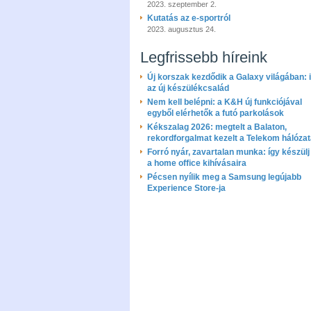
2023. szeptember 2.
Kutatás az e-sportról
2023. augusztus 24.
Legfrissebb híreink
Új korszak kezdődik a Galaxy világában: i
az új készülékcsalád
Nem kell belépni: a K&H új funkciójával
egyből elérhetők a futó parkolások
Kékszalag 2026: megtelt a Balaton,
rekordforgalmat kezelt a Telekom hálóza
Forró nyár, zavartalan munka: így készülj 
a home office kihívásaira
Pécsen nyílik meg a Samsung legújabb
Experience Store-ja