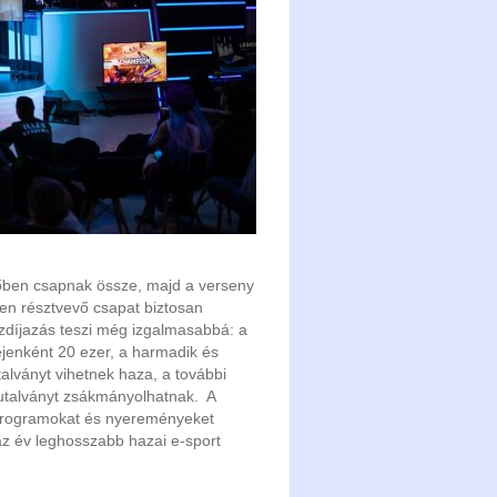
zőben csapnak össze, majd a verseny
den résztvevő csapat biztosan
szdíjazás teszi még izgalmasabbá: a
ejenként 20 ezer, a harmadik és
talványt vihetnek haza, a további
ű utalványt zsákmányolhatnak. A
programokat és nyereményeket
az év leghosszabb hazai e-sport