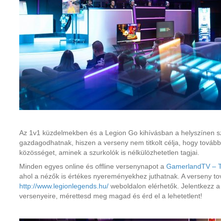
Az 1v1 küzdelmekben és a Legion Go kihívásban a helyszínen s
gazdagodhatnak, hiszen a verseny nem titkolt célja, hogy tovább
közösséget, aminek a szurkolók is nélkülözhetetlen tagjai.
Minden egyes online és offline versenynapot a
GamerlandTV – T
ahol a nézők is értékes nyereményekhez juthatnak. A verseny tov
http://www.legionlegends.hu/
weboldalon elérhetők. Jelentkezz 
versenyeire, mérettesd meg magad és érd el a lehetetlent!