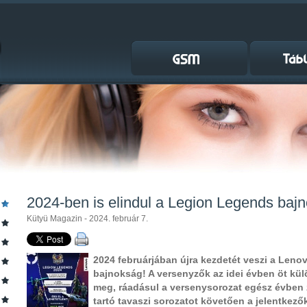
2024-ben is elindul a Legion Legends baj
Kütyü Magazin - 2024. február 7.
2024 februárjában újra kezdetét veszi a Len
bajnokság! A versenyzők az idei évben öt k
meg, ráadásul a versenysorozat egész évben za
tartó tavaszi sorozatot követően a jelentkező