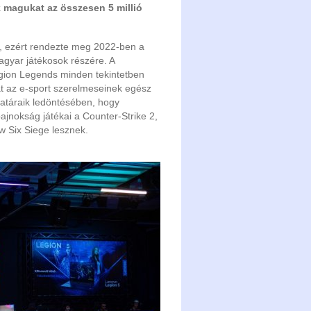
 magukat az összesen 5 millió
t, ezért rendezte meg 2022-ben a
gyar játékosok részére. A
gion Legends minden tekintetben
at az e-sport szerelmeseinek egész
határaik ledöntésében, hogy
bajnokság játékai a Counter-Strike 2,
w Six Siege lesznek.