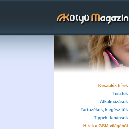
Készülék hírek
Tesztek
Alkalmazások
Tartozékok, kiegészítők
Tippek, tanácsok
Hírek a GSM világából