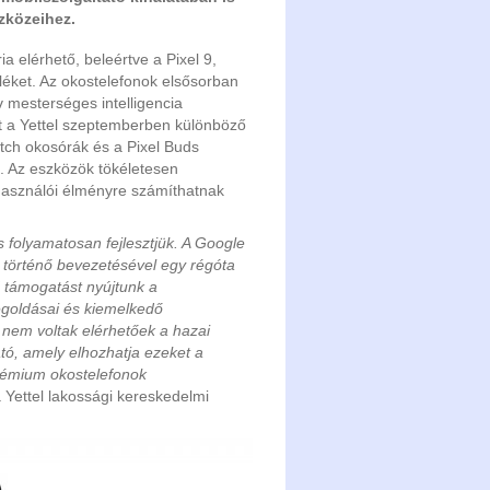
zközeihez.
ia elérhető, beleértve a Pixel 9,
üléket. Az okostelefonok elsősorban
 mesterséges intelligencia
tt a Yettel szeptemberben különböző
Watch okosórák és a Pixel Buds
ál. Az eszközök tökéletesen
lhasználói élményre számíthatnak
s folyamatosan fejlesztjük. A Google
 történő bevezetésével egy régóta
rű támogatást nyújtunk a
egoldásai és kiemelkedő
nem voltak elérhetőek a hazai
ató, amely elhozhatja ezeket a
rémium okostelefonok
Yettel lakossági kereskedelmi