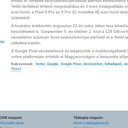
érhető el, emellett készülékbeszámítással jelentős kedvezmény
Yettel tarifákkal történő megvásárlása és 2 éves hűségvállalás e
ezer forint, a Pixel 9 Pro és 9 Pro XL modellek 80 ezer forint k
üzletekből.
A hivatalos értékesítés augusztus 22-én indul; ekkor lesz lehető
készülékeket is. Szeptember 5. és október 2. közt a 128 GB-os hát
okostelefon százezer forint kedvezménnyel elérhető el a Yettel la
fel
vállalása esetén.
A Google Pixel okostelefonok és kiegészítők a mobilszolgáltatók k
online platformjain érhetők el Magyarországon a bevezetés időp
Kulcsszavak:
Yettel
,
Google
,
Google Pixel
,
okostelefon
,
fülhallgató
,
ok
Vissza
GSM magazin
Táblagép magazin
Készülék hírek
Hírek a táblagépekről