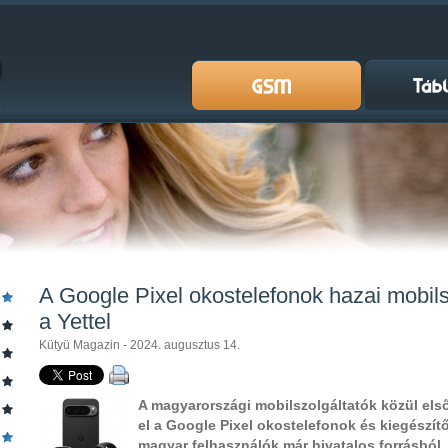
A Google Pixel okostelefonok hazai mobils
a Yettel
Kütyü Magazin - 2024. augusztus 14.
A magyarországi mobilszolgáltatók közül első
el a Google Pixel okostelefonok és kiegészí
magyar felhasználók már hivatalos forrásból,