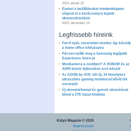
2024. január 22.
Ezeket a beállításokat mindenképpen
végezd el a karácsonyra kapott
okoseszközökön
2023. december 13.
Legfrissebb híreink
Forró nyár, zavartalan munka: így készülj 
a home office kihívásaira
Pécsen nyílik meg a Samsung legújabb
Experience Store-ja
Mozikamera a zsebben? A HONOR és az
ARRI közös fejlesztése erre készül
Az AGON by AOC két új, 34 hüvelykes
ultraszéles gaming monitorral bővíti G4
sorozatát
Új okostelefonnal és gyerek okosórával
bővül a ZTE hazai kínálata
Kütyü Magazin
© 2026
Impresszum