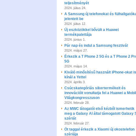
teljesítményét
2024. július 24.
A Samsung új telefonokat és fülhallgatók
jelentett be
2024. július 12.
Új eszközökkel bővült a Huawei
termékpalettája
2024. június 1.
Pár nap és indul a Samsung fesztivál
2024. május 27.
Érkezik a T Phone 2 5G és a T Phone 2 Pr
5G
2024. május 14.
Kiváló minősítésű használt iPhone-okat i
kínál a Yettel
2024. április 3.
Csúcskategóriás sikertermékeit és
innovációit vonultatja fel a Huawei a Mobil
Világkongresszuson
2024. február 28.
Az MWC látogatói első kézből ismerhetik
meg a Galaxy AI által támogatott Galaxy 
szériát
2024. február 27.
Öt taggal érkezik a Xiaomi új okostelefon
szériája