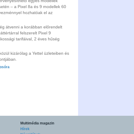
 érvényesíthető egyes modellek
setén – a Pixel 8a és 9 modellek 60
edvezménnyel hozhatóak el az
ség átvenni a korábban előrendelt
tértárral felszerelt Pixel 9
kossági tarifáival, 2 éves hűség
özül kizárólag a Yettel üzleteiben és
ontjában.
osóra
Multimédia magazin
Hírek