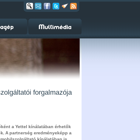
zolgáltatói forgalmazója
ként a Yettel kínálatában érhetők
tők. A partnerség eredményeképp a
 mobilszolgáltató kínálatában is