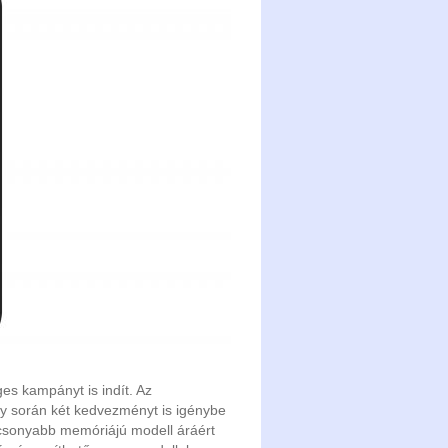
es kampányt is indít. Az
ly során két kedvezményt is igénybe
lacsonyabb memóriájú modell áráért