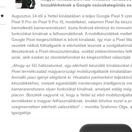
hozzáférhetnek a Google csúcskategóriás es
Augusztus 14-től a Yettel kínálatában a teljes Google Pixel 9 szér
Pixel 9 Pro és Pixel 9 Pro XL modelleket, valamint Pixel 8a kész
kiemelkedő kamerarendszert, tiszta Android-élményt és innovatív
funkcióikat kínálnak a felhasználóknak. A mobilkészülékek melle
Google Pixel kiegészítőkkel is bővíti kínálatát, így már a Pixel 
vezeték nélküli fülhallgatók is elérhetőek lesznek a szolgáltatón
illeszkednek a Pixel-ökoszisztémába, ezáltal zökkenőmentes fe
azok, akik ezeket az okostelefonokat és kiegészítőket választják.
„Ahogy az 5G hálózatunkat, úgy elérhető készülék kínálatunkat i
Pixel termékcsalád magyarországi mobilszolgáltatók kínálatában
fennálló piaci igényt elégítünk ki. Hivatalos partnerként teljeskö
készülékekhez, melyek egyedülálló mesterséges intelligencia m
kamerarendszere olyan funkciókat kínálnak, amelyek eddig még 
piacon. Büszkék vagyunk rá, hogy a Yettel az első mobilszolgált
termékeket a magyar felhasználóknak, tovább bővítve ezzel a p
szegmensében elérhető választékot”
– mondta Szafonov Olga, a 
igazgatója.