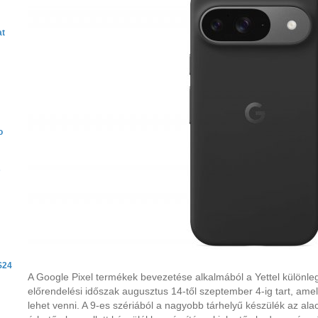
at
o
s
S24
A Google Pixel termékek bevezetése alkalmából a Yettel különleg
előrendelési időszak augusztus 14-től szeptember 4-ig tart, ame
lehet venni. A 9-es szériából a nagyobb tárhelyű készülék az a