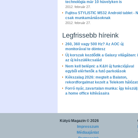
technológia már 10 hüvelyken is
2012. február 27.
Fujitsu STYLISTIC M532 Android tablet -
csak munkamániásoknak
2012. február 27.
Legfrissebb híreink
260, 360 vagy 500 Hz? Az AOC új
monitorával te döntesz
Új korszak kezdődik a Galaxy világában: i
az új készülékcsalád
Nem kell belépni: a K&H új funkciójával
egyből elérhetők a futó parkolások
Kékszalag 2026: megtelt a Balaton,
rekordforgalmat kezelt a Telekom hálóza
Forró nyár, zavartalan munka: így készülj 
a home office kihívásaira
Kütyü Magazin
© 2026
Impresszum
Médiaajánlat