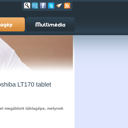
shiba LT170 tablet
gel megáldott táblagépe, melynek