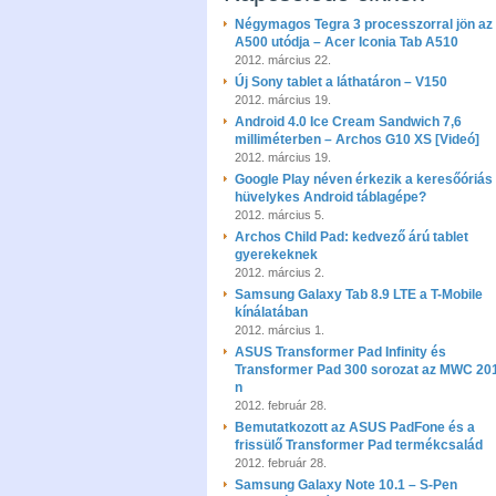
Négymagos Tegra 3 processzorral jön az
A500 utódja – Acer Iconia Tab A510
2012. március 22.
Új Sony tablet a láthatáron – V150
2012. március 19.
Android 4.0 Ice Cream Sandwich 7,6
milliméterben – Archos G10 XS [Videó]
2012. március 19.
Google Play néven érkezik a keresőóriás
hüvelykes Android táblagépe?
2012. március 5.
Archos Child Pad: kedvező árú tablet
gyerekeknek
2012. március 2.
Samsung Galaxy Tab 8.9 LTE a T-Mobile
kínálatában
2012. március 1.
ASUS Transformer Pad Infinity és
Transformer Pad 300 sorozat az MWC 20
n
2012. február 28.
Bemutatkozott az ASUS PadFone és a
frissülő Transformer Pad termékcsalád
2012. február 28.
Samsung Galaxy Note 10.1 – S-Pen