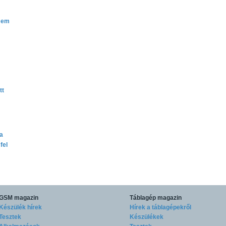
 Nem
tt
ta
fel
GSM magazin
Táblagép magazin
Készülék hírek
Hírek a táblagépekről
Tesztek
Készülékek