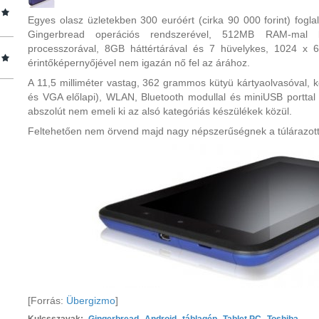
Egyes olasz üzletekben 300 euróért (cirka 90 000 forint) fogl
Gingerbread operációs rendszerével, 512MB RAM-mal k
processzorával, 8GB háttértárával és 7 hüvelykes, 1024 x 
érintőképernyőjével nem igazán nő fel az árához.
A 11,5 milliméter vastag, 362 grammos kütyü kártyaolvasóval, 
és VGA előlapi), WLAN, Bluetooth modullal és miniUSB porttal 
abszolút nem emeli ki az alsó kategóriás készülékek közül.
Feltehetően nem örvend majd nagy népszerűségnek a túlárazott
[Forrás:
Übergizmo
]