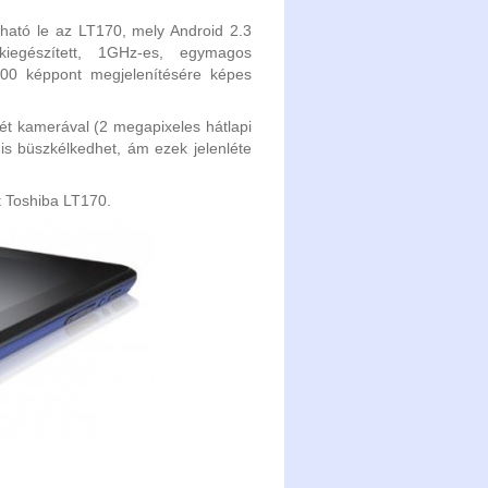
alható le az LT170, mely Android 2.3
iegészített, 1GHz-es, egymagos
600 képpont megjelenítésére képes
két kamerával (2 megapixeles hátlapi
is büszkélkedhet, ám ezek jelenléte
 Toshiba LT170.