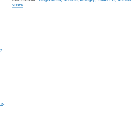
Kulcsszavak:
Gingerbread
,
Android
,
táblagép
,
Tablet PC
,
Toshiba
Vissza
 7
12-