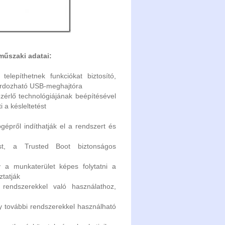
műszaki adatai:
lepíthetnek funkciókat biztosító,
 hordozható USB-meghajtóra
zérlő technológiájának beépítésével
i a késleltetést
gépről indíthatják el a rendszert és
tást, a Trusted Boot biztonságos
y a munkaterület képes folytatni a
ztatják
rendszerekkel való használathoz,
gy további rendszerekkel használható