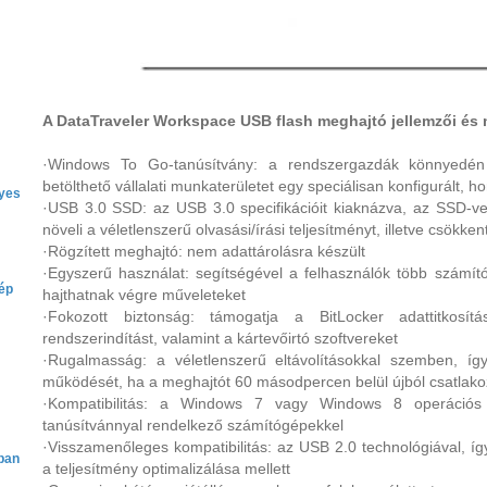
A DataTraveler Workspace USB flash meghajtó jellemzői és 
·Windows To Go-tanúsítvány: a rendszergazdák könnyedén te
betölthető vállalati munkaterületet egy speciálisan konfigurált,
yes
·USB 3.0 SSD: az USB 3.0 specifikációit kiaknázva, az SSD-ve
növeli a véletlenszerű olvasási/írási teljesítményt, illetve csökkent
·Rögzített meghajtó: nem adattárolásra készült
·Egyszerű használat: segítségével a felhasználók több számító
ép
hajthatnak végre műveleteket
·Fokozott biztonság: támogatja a BitLocker adattitkosí
rendszerindítást, valamint a kártevőirtó szoftvereket
·Rugalmasság: a véletlenszerű eltávolításokkal szemben, íg
működését, ha a meghajtót 60 másodpercen belül újból csatlako
·Kompatibilitás: a Windows 7 vagy Windows 8 operációs 
tanúsítvánnyal rendelkező számítógépekkel
·Visszamenőleges kompatibilitás: az USB 2.0 technológiával, í
ban
a teljesítmény optimalizálása mellett