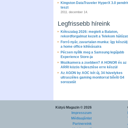
Kingston DataTraveler HyperX 3.0 pendri
teszt
2011. december 14.
Legfrissebb híreink
Kékszalag 2026: megtelt a Balaton,
rekordforgalmat kezelt a Telekom hálóza
Forró nyár, zavartalan munka: így készülj 
a home office kihívásaira
Pécsen nyílik meg a Samsung legújabb
Experience Store-ja
Mozikamera a zsebben? A HONOR és az
ARRI közös fejlesztése erre készül
Az AGON by AOC két új, 34 hüvelykes
ultraszéles gaming monitorral bővíti G4
sorozatát
Kütyü Magazin
© 2026
Impresszum
Médiaajánlat
Partnereink