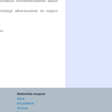
vonatkozó követelményeknek tipikus
inőségű alkatrészeinek és szigorú
/s
Multimédia magazin
Hírek
Készülékek
Tesztek