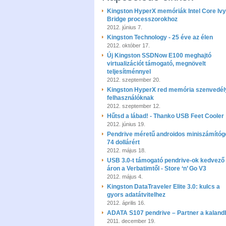
Kingston HyperX memóriák Intel Core Ivy
Bridge processzorokhoz
2012. június 7.
Kingston Technology - 25 éve az élen
2012. október 17.
Új Kingston SSDNow E100 meghajtó
virtualizációt támogató, megnövelt
teljesítménnyel
2012. szeptember 20.
Kingston HyperX red memória szenvedél
felhasználóknak
2012. szeptember 12.
Hűtsd a lábad! - Thanko USB Feet Cooler
2012. június 19.
Pendrive méretű androidos miniszámítóg
74 dollárért
2012. május 18.
USB 3.0-t támogató pendrive-ok kedvező
áron a Verbatimtől - Store ‘n’ Go V3
2012. május 4.
Kingston DataTraveler Elite 3.0: kulcs a
gyors adatátvitelhez
2012. április 16.
ADATA S107 pendrive – Partner a kaland
2011. december 19.