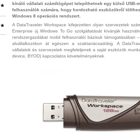
kínáló vállalati számítógépet telepíthetnek egy külső USB-m
felhasználók számára, hogy hordozható eszközökről tölthes
Windows 8 operációs rendszert.
A DataTraveler Workspace kifejezetten olyan szervezetek sz
Enterprise új Windows To Go szolgáltatását kívánják használn
rendszergazdákat mobil felhasználói bázisuk támogatásában – 
alvállalkozókon át egészen a szaktanácsadókig. A DataTra
vállalatok és szervezetek megfeleljenek a saját eszközök munk
device, BYOD) kapcsolatos követelményeknek.