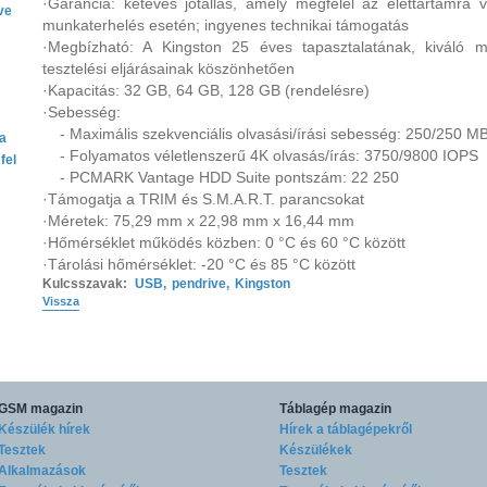
·Garancia: kétéves jótállás, amely megfelel az élettartamra 
ve
munkaterhelés esetén; ingyenes technikai támogatás
·Megbízható: A Kingston 25 éves tapasztalatának, kiváló m
tesztelési eljárásainak köszönhetően
·Kapacitás: 32 GB, 64 GB, 128 GB (rendelésre)
·Sebesség:
- Maximális szekvenciális olvasási/írási sebesség: 250/250 MB
ta
- Folyamatos véletlenszerű 4K olvasás/írás: 3750/9800 IOPS
fel
- PCMARK Vantage HDD Suite pontszám: 22 250
·Támogatja a TRIM és S.M.A.R.T. parancsokat
·Méretek: 75,29 mm x 22,98 mm x 16,44 mm
·Hőmérséklet működés közben: 0 °C és 60 °C között
·Tárolási hőmérséklet: -20 °C és 85 °C között
Kulcsszavak:
USB
,
pendrive
,
Kingston
Vissza
GSM magazin
Táblagép magazin
Készülék hírek
Hírek a táblagépekről
Tesztek
Készülékek
Alkalmazások
Tesztek