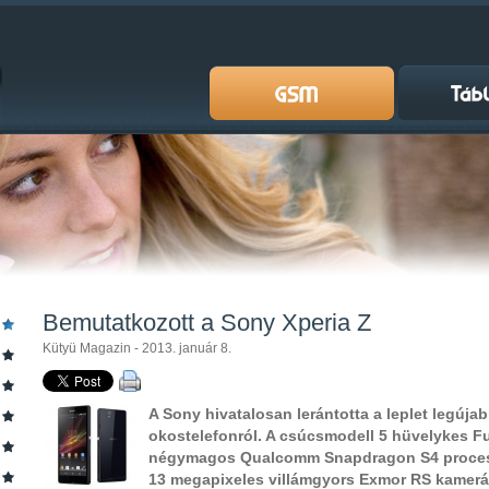
Bemutatkozott a Sony Xperia Z
Kütyü Magazin - 2013. január 8.
A Sony hivatalosan lerántotta a leplet legújab
okostelefonról. A csúcsmodell 5 hüvelykes Ful
négymagos Qualcomm Snapdragon S4 process
13 megapixeles villámgyors Exmor RS kameráva