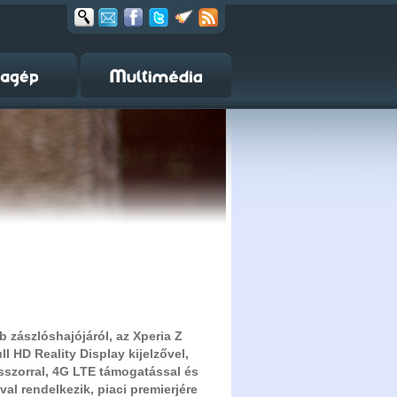
b zászlóshajójáról, az Xperia Z
l HD Reality Display kijelzővel,
zorral, 4G LTE támogatással és
l rendelkezik, piaci premierjére