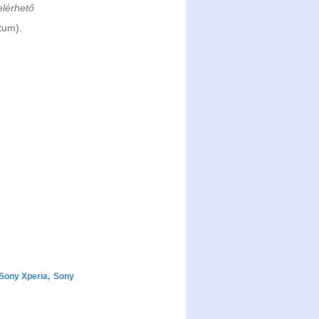
elérhető
tum).
Sony Xperia
,
Sony