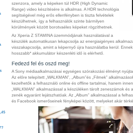
szenzora, amely a képeken túl HDR (High Dynamic
Range) video készítésére is alkalmas. A HDR technológia
h
segítségével még erős ellenfényben is tiszta felvételek
készülhetnek, így a felhasználók szinte bármilyen
körülmények között borotvaéles képeket rögzíthetnek.
Az Xperia Z STAMINA üzemmódjának használatával a
készülék automatikusan lekapcsolja az energiaigényes alkalmazás
a
visszakapcsolja, amint a képernyő újra használatba kerül. Enne
hosszabb* akkumulátor készenléti idő is elérhető.
Fedezd fel és oszd meg!
s
A Sony médiaalkalmazásai egységes szórakozási élményt nyújt
Az előre telepített „WALKMAN”, „Album”és „Filmek” alkalmazáso
kezelhetők a felhasználó online és offline tartalmai, hanem inne
„WALKMAN” alkalmazással a készüléken tárolt zeneszámok és a 
zenék egyaránt lejátszhatóak. Az „Album” alkalmazással a felha
és Facebook ismerőseinek fényképei között, melyeket akár térké
6,45
7?