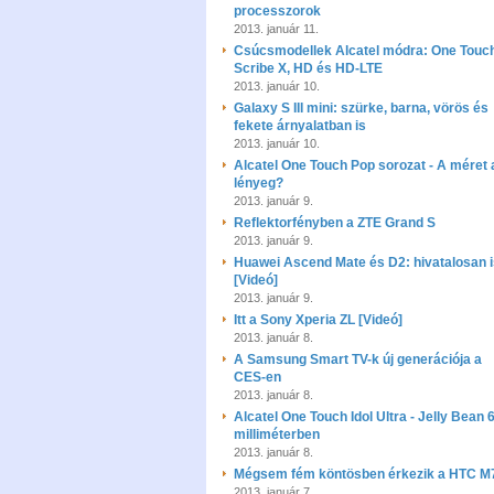
processzorok
2013. január 11.
Csúcsmodellek Alcatel módra: One Touc
Scribe X, HD és HD-LTE
2013. január 10.
Galaxy S III mini: szürke, barna, vörös és
fekete árnyalatban is
2013. január 10.
Alcatel One Touch Pop sorozat - A méret 
lényeg?
2013. január 9.
Reflektorfényben a ZTE Grand S
2013. január 9.
Huawei Ascend Mate és D2: hivatalosan i
[Videó]
2013. január 9.
Itt a Sony Xperia ZL [Videó]
2013. január 8.
A Samsung Smart TV-k új generációja a
CES-en
2013. január 8.
Alcatel One Touch Idol Ultra - Jelly Bean 
milliméterben
2013. január 8.
Mégsem fém köntösben érkezik a HTC M
2013. január 7.