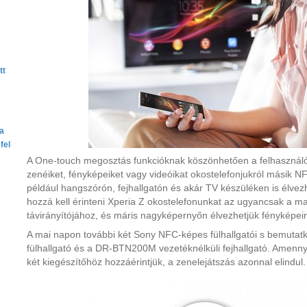
tt
ta
fel
A One-touch megosztás funkcióknak köszönhetően a felhasznál
zenéiket, fényképeiket vagy videóikat okostelefonjukról másik N
például hangszórón, fejhallgatón és akár TV készüléken is élvez
hozzá kell érinteni Xperia Z okostelefonunkat az ugyancsak a 
távirányítójához, és máris nagyképernyőn élvezhetjük fényképein
A mai napon további két Sony NFC-képes fülhallgatói s bemutat
fülhallgató és a DR-BTN200M vezetéknélküli fejhallgató. Amennyi
két kiegészítőhöz hozzáérintjük, a zenelejátszás azonnal elindul.