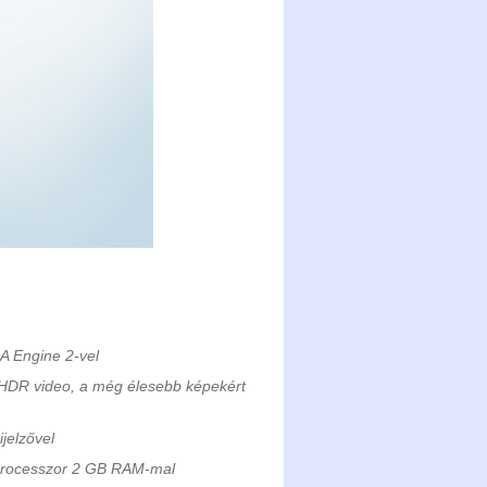
IA Engine 2-vel
 HDR video, a még élesebb képekért
ijelzővel
processzor 2 GB RAM-mal