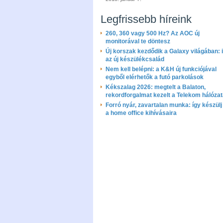
Legfrissebb híreink
260, 360 vagy 500 Hz? Az AOC új
monitorával te döntesz
Új korszak kezdődik a Galaxy világában: i
az új készülékcsalád
Nem kell belépni: a K&H új funkciójával
egyből elérhetők a futó parkolások
Kékszalag 2026: megtelt a Balaton,
rekordforgalmat kezelt a Telekom hálóza
Forró nyár, zavartalan munka: így készülj 
a home office kihívásaira