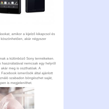
okat, amikor a kijelző kikapcsol és
k köszönhetően, akár négyszer
anak a különböző Sony termékeken.
k használatával nemcsak egy helyről
n akár meg is oszthatóak. A
Facebook ismerősök által ajánlott
sználó szabadon böngészhet saját,
pen is megjeleníthet.