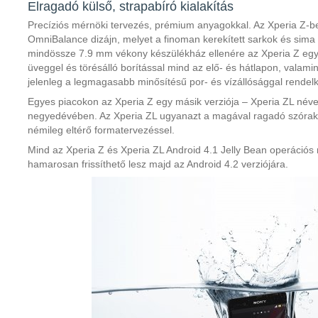
Elragadó külső, strapabíró kialakítás
Precíziós mérnöki tervezés, prémium anyagokkal. Az Xperia Z-b
OmniBalance dizájn, melyet a finoman kerekített sarkok és sima 
mindössze 7.9 mm vékony készülékház ellenére az Xperia Z egy 
üveggel és törésálló borítással mind az elő- és hátlapon, valam
jelenleg a legmagasabb minősítésű por- és vízállósággal rendelk
Egyes piacokon az Xperia Z egy másik verziója – Xperia ZL néven
negyedévében. Az Xperia ZL ugyanazt a magával ragadó szórakoz
némileg eltérő formatervezéssel.
Mind az Xperia Z és Xperia ZL Android 4.1 Jelly Bean operációs r
hamarosan frissíthető lesz majd az Android 4.2 verziójára.