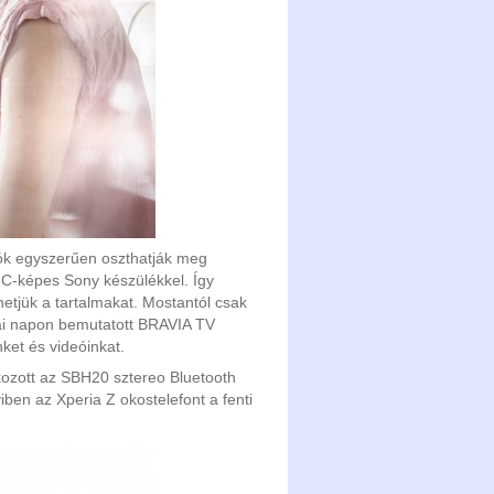
ók egyszerűen oszthatják meg
FC-képes Sony készülékkel. Így
hetjük a tartalmakat. Mostantól csak
mai napon bemutatott BRAVIA TV
ket és videóinkat.
kozott az SBH20 sztereo Bluetooth
ben az Xperia Z okostelefont a fenti