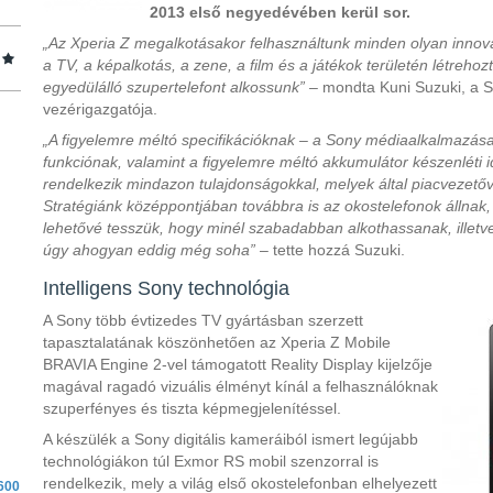
2013 első negyedévében kerül sor.
„Az Xperia Z megalkotásakor felhasználtunk minden olyan innová
a TV, a képalkotás, a zene, a film és a játékok területén létreho
egyedülálló szupertelefont alkossunk”
– mondta Kuni Suzuki, a 
vezérigazgatója.
„A figyelemre méltó specifikációknak – a Sony médiaalkalmazá
funkciónak, valamint a figyelemre méltó akkumulátor készenléti
rendelkezik mindazon tulajdonságokkal, melyek által piacvezetőv
Stratégiánk középpontjában továbbra is az okostelefonok állnak,
lehetővé tesszük, hogy minél szabadabban alkothassanak, illet
úgy ahogyan eddig még soha”
– tette hozzá Suzuki.
Intelligens Sony technológia
A Sony több évtizedes TV gyártásban szerzett
tapasztalatának köszönhetően az Xperia Z Mobile
BRAVIA Engine 2-vel támogatott Reality Display kijelzője
magával ragadó vizuális élményt kínál a felhasználóknak
szuperfényes és tiszta képmegjelenítéssel.
A készülék a Sony digitális kameráiból ismert legújabb
technológiákon túl Exmor RS mobil szenzorral is
rendelkezik, mely a világ első okostelefonban elhelyezett
600