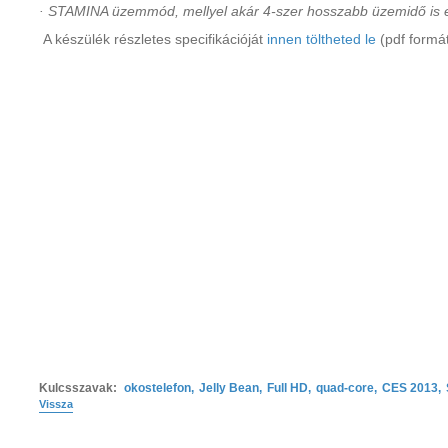
· STAMINA üzemmód, mellyel akár 4-szer hosszabb üzemidő is 
A készülék részletes specifikációját
innen töltheted le
(pdf formá
Kulcsszavak:
okostelefon
,
Jelly Bean
,
Full HD
,
quad-core
,
CES 2013
,
Vissza