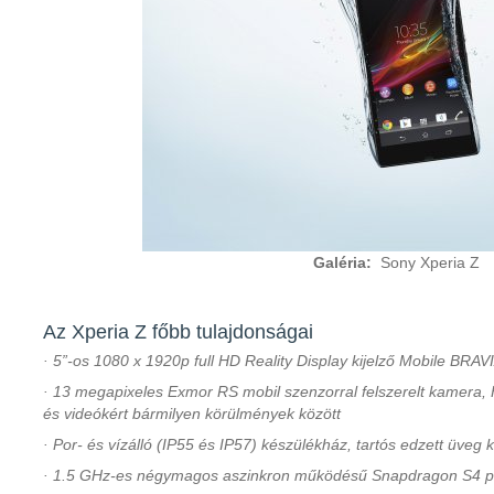
Galéria:
Sony Xperia Z
Az Xperia Z főbb tulajdonságai
· 5”-os 1080 x 1920p full HD Reality Display kijelző Mobile BRAV
· 13 megapixeles Exmor RS mobil szenzorral felszerelt kamera,
és videókért bármilyen körülmények között
· Por- és vízálló (IP55 és IP57) készülékház, tartós edzett üveg k
· 1.5 GHz-es négymagos aszinkron működésű Snapdragon S4 