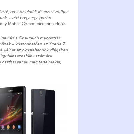
ciót, amit az elmúlt fél évszázadban
ztunk, azért hogy egy igazán
Sony Mobile Communications elnök-
sainak és a One-touch megosztás
 időnek – köszönhetően az Xperia Z
é válhat az okostelefonok világában.
 így felhasználóink számára
ve oszthassanak meg tartalmakat,