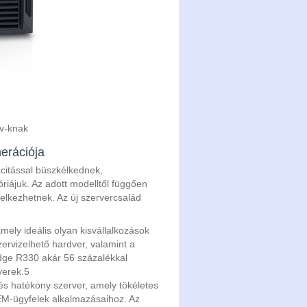
v-knak
erációja
citással büszkélkednek,
iájuk. Az adott modelltől függően
lkezhetnek. Az új szervercsalád
ely ideális olyan kisvállalkozások
zervizelhető hardver, valamint a
Edge R330 akár 56 százalékkal
verek.
5
és hatékony szerver, amely tökéletes
OEM-ügyfelek alkalmazásaihoz. Az