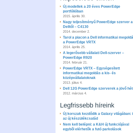
Új modellek a 20 éves PowerEdge
portfólióban
2015. április 30.
Nagy teljesítményű PowerEdge szerver a
Delltől – C4130
2014. december 2.
Tarol a piacon a Dell informatikai megold
a PowerEdge VRTX
2014. április 25.
A legerősebb vállalati Dell-szerver –
PowerEdge R920
2014. február 21.
PowerEdge VRTX – Egységesített
informatikai megoldás a kis- és
középvállalatoknak
2013. július 4.
Dell 12G PowerEdge szerverek a jövő hé
2012. március 4.
Legfrissebb híreink
Új korszak kezdődik a Galaxy világában: i
az új készülékcsalád
Nem kell belépni: a K&H új funkciójával
egyből elérhetők a futó parkolások