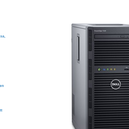
ása,
ten
tt