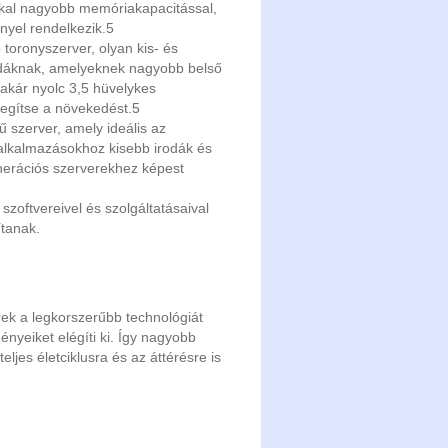
kkal nagyobb memóriakapacitással,
nyel rendelkezik.
5
toronyszerver, olyan kis- és
irodáknak, amelyeknek nagyobb belső
akár nyolc 3,5 hüvelykes
segítse a növekedést.
5
ű szerver, amely ideális az
lkalmazásokhoz kisebb irodák és
erációs szerverekhez képest
szoftvereivel és szolgáltatásaival
tanak.
ek a legkorszerűbb technológiát
gényeiket elégíti ki. Így nagyobb
jes életciklusra és az áttérésre is