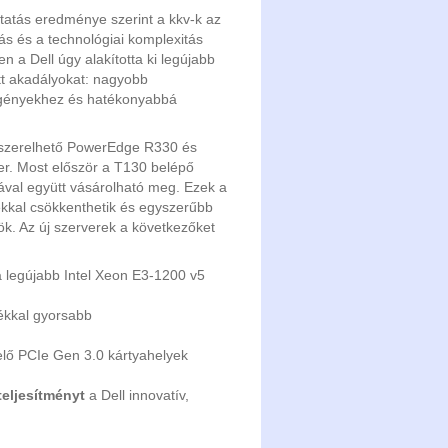
utatás eredménye szerint a kkv-k az
tás és a technológiai komplexitás
 a Dell úgy alakította ki legújabb
tt akadályokat: nagyobb
ásigényekhez és hatékonyabbá
e szerelhető PowerEdge R330 és
er. Most először a T130 belépő
jával együtt vásárolható meg. Ezek a
ékkal csökkenthetik és egyszerűbb
ök. Az új szerverek a következőket
 legújabb Intel Xeon E3-1200 v5
ékkal gyorsabb
velő PCIe Gen 3.0 kártyahelyek
eljesítményt
a Dell innovatív,