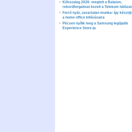
Kékszalag 2026: megtelt a Balaton,
rekordforgalmat kezelt a Telekom hálóza
Forró nyár, zavartalan munka: így készülj 
a home office kihívásaira
Pécsen nyílik meg a Samsung legújabb
Experience Store-ja