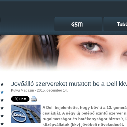
Jövőálló szervereket mutatott be a Dell kk
Kütyü Magazin - 2015. december 14.
A Dell bejelentette, hogy bővíti a 13. gene
családját. A négy új belépő szintű szerver 
rugalmasságot és hatékonyságot biztosít, íg
középvállatok (kkv) jövőbeli növekedését.