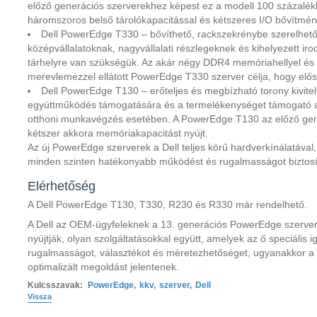
előző generációs szerverekhez képest ez a modell 100 százalé
háromszoros belső tárolókapacitással és kétszeres I/O bővítmén
Dell PowerEdge T330
–
bővíthető, rackszekrénybe szerelhető 
középvállalatoknak, nagyvállalati részlegeknek és kihelyezett 
tárhelyre van szükségük. Az akár négy DDR4 memóriahellyel és 
merevlemezzel ellátott PowerEdge T330 szerver célja, hogy elő
Dell PowerEdge T130
–
erőteljes és megbízható torony kivitel
együttműködés támogatására és a termelékenységet támogató a
otthoni munkavégzés esetében. A PowerEdge T130 az előző gen
kétszer akkora memóriakapacitást nyújt.
Az új PowerEdge szerverek a Dell teljes körű hardverkínálatával, 
minden szinten hatékonyabb működést és rugalmasságot biztosí
Elérhetőség
A Dell PowerEdge T130, T330, R230 és R330 már rendelhető.
A Dell az OEM-ügyfeleknek a 13. generációs PowerEdge szerver
nyújtják, olyan szolgáltatásokkal együtt, amelyek az ő speciális i
rugalmasságot, választékot és méretezhetőséget, ugyanakkor a tel
optimalizált megoldást jelentenek.
Kulcsszavak:
PowerEdge
,
kkv
,
szerver
,
Dell
Vissza