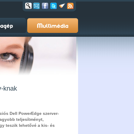
v-knak
rációs Dell PowerEdge szerver-
nagyobb teljesítményt,
y teszik lehetővé a kis- és