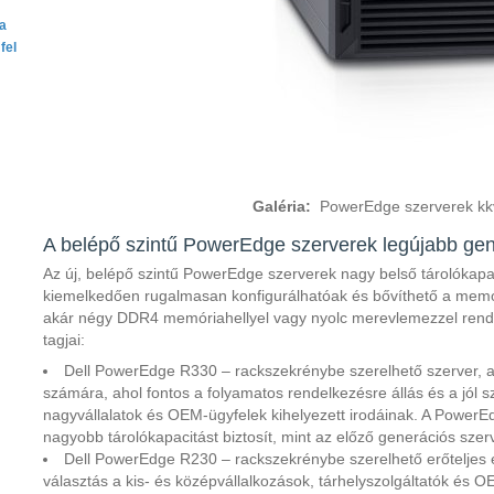
ta
fel
Galéria:
PowerEdge szerverek kk
A belépő szintű PowerEdge szerverek legújabb gen
Az új, belépő szintű PowerEdge szerverek nagy belső tárolókapa
kiemelkedően rugalmasan konfigurálhatóak és bővíthető a memór
akár négy DDR4 memóriahellyel vagy nyolc merevlemezzel rende
tagjai:
Dell PowerEdge R330
–
rackszekrénybe szerelhető szerver, am
számára, ahol fontos a folyamatos rendelkezésre állás és a jól s
nagyvállalatok és OEM-ügyfelek kihelyezett irodáinak. A Power
nagyobb tárolókapacitást biztosít, mint az előző generációs szer
Dell PowerEdge R230
–
rackszekrénybe szerelhető erőteljes 
választás a kis- és középvállalkozások, tárhelyszolgáltatók és 