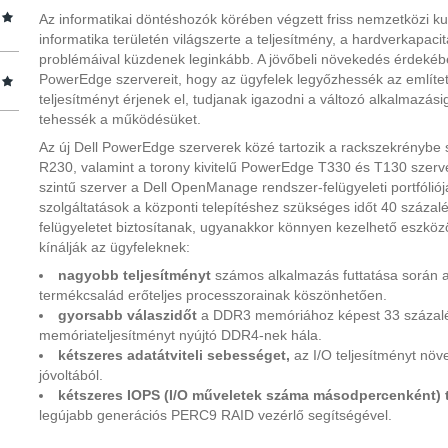
Az informatikai döntéshozók körében végzett friss nemzetközi k
informatika területén világszerte a teljesítmény, a hardverkapaci
problémáival küzdenek leginkább. A jövőbeli növekedés érdekében
PowerEdge szervereit, hogy az ügyfelek legyőzhessék az említe
teljesítményt érjenek el, tudjanak igazodni a változó alkalmaz
tehessék a működésüket.
Az új Dell PowerEdge szerverek közé tartozik a rackszekrényb
R230, valamint a torony kivitelű PowerEdge T330 és T130 szerv
szintű szerver a Dell OpenManage rendszer-felügyeleti portfólió
szolgáltatások a központi telepítéshez szükséges időt 40 százal
felügyeletet biztosítanak, ugyanakkor könnyen kezelhető eszköz
kínálják az ügyfeleknek:
nagyobb teljesítményt
számos alkalmazás futtatása során a
termékcsalád erőteljes processzorainak köszönhetően.
gyorsabb válaszidőt
a DDR3 memóriához képest 33 százal
memóriateljesítményt nyújtó DDR4-nek hála.
kétszeres adatátviteli sebességet,
az I/O teljesítményt nö
jóvoltából.
kétszeres IOPS (I/O műveletek száma másodpercenként) t
legújabb generációs PERC9 RAID vezérlő segítségével.