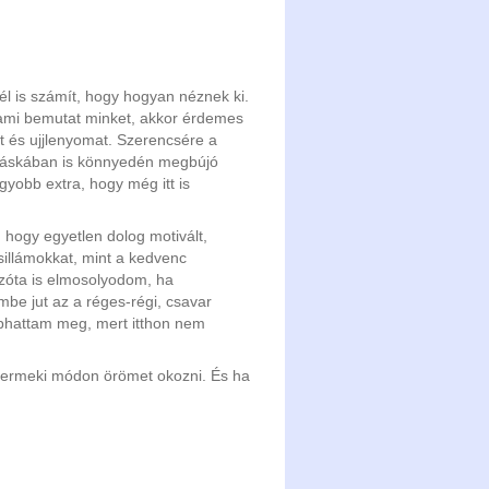
nél is számít, hogy hogyan néznek ki.
 ami bemutat minket, akkor érdemes
t és ujjlenyomat. Szerencsére a
i táskában is könnyedén megbújó
gyobb extra, hogy még itt is
 hogy egyetlen dolog motivált,
sillámokkat, mint a kedvenc
zóta is elmosolyodom, ha
be jut az a réges-régi, csavar
aphattam meg, mert itthon nem
gyermeki módon örömet okozni. És ha