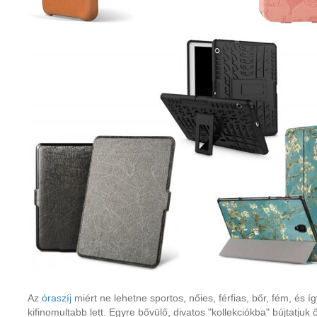
Az
óraszíj
miért ne lehetne sportos, nőies, férfias, bőr, fém, és íg
kifinomultabb lett. Egyre bővülő, divatos "kollekciókba" bújtatju