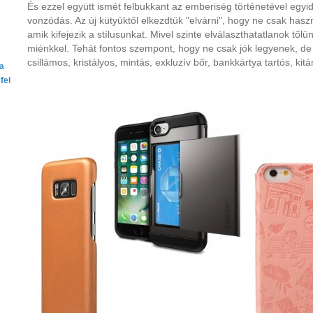
És ezzel együtt ismét felbukkant az emberiség történetével egyid
vonzódás. Az új kütyüktől elkezdtük "elvárni", hogy ne csak has
amik kifejezik a stílusunkat. Mivel szinte elválaszthatatlanok től
miénkkel. Tehát fontos szempont, hogy ne csak jók legyenek, de n
csillámos, kristályos, mintás, exkluzív bőr, bankkártya tartós, kit
ta
fel