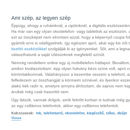
Ami szép, az legyen szép
Éppúgy, ahogy a ruháinknál, a cipőinknél, a digitális eszközeink
Ha már van egy olyan okostelefon- vagy tablettok az eszközön,
ezt az összképet nem elrontani azzal, hogy a képernyő csupa fol
gyártók erre is odafigyelnek, így egészen apró, akár egy kis nő
tisztító eszközökkel
szolgálják ki az igényeinket. Sőt, ami a legna
választhatunk a saját ízlésünknek megfelelő színűt.
Nemrég rendeltem online egy új mobiltelefon-hátlapot. Bevallom,
amikor kiválasztottam: épp olyan halvány bézs színe volt, apró c
körömlakkomnak. Valahányszor a kezembe veszem a telefont, a
felfedezem az összhangját a körmeim színével, és ilyenkor eszem
alakú kék radír is, amelyre annyira áhítoztam, de sajnos nem k
árultak még csak hasonlót sem.
Úgy látszik, vannak dolgok, amik felnőtt korban is tudnak még 
az egy csillámos telefontok, akkor egy csillámos telefontok.
Kulcsszavak:
tok
,
telefontartó
,
okostelefon
,
kiegészítő
,
stílus
,
dizájn
Vissza