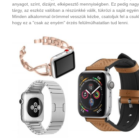
anyagot, színt, dizájnt, elképesztő mennyiségben. Ez pedig nagy
tárgy, az eszköz valóban a részünkké válik, tükrözi a saját egyé
Minden alkalommal örömmel vesszük kézbe, csatoljuk fel a csukl
hogy ez a "csak az enyém" érzés felülmúlhatatlan tud lenni.