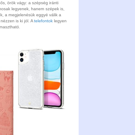
ős, örök vágy: a szépség iránti
znosak legyenek, hanem szépek is,
ünk, a megjelenésük eggyé válik a
ézzen is ki jól. A
telefontok
legyen
ámasztható.