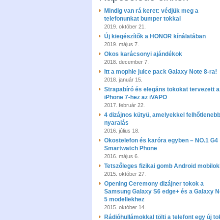
Mindig van rá keret: védjük meg a
telefonunkat bumper tokkal
2019. október 21.
Új kiegészítők a HONOR kínálatában
2019. május 7.
Okos karácsonyi ajándékok
2018. december 7.
Itt a mophie juice pack Galaxy Note 8-ra!
2018. január 15.
Strapabíró és elegáns tokokat tervezett a
iPhone 7-hez az iVAPO
2017. február 22.
4 dizájnos kütyü, amelyekkel felhőtlenebb
nyaralás
2016. július 18.
Okostelefon és karóra egyben – NO.1 G4
Smartwatch Phone
2016. május 6.
Tetszőleges fizikai gomb Android mobilo
2015. október 27.
Opening Ceremony dizájner tokok a
Samsung Galaxy S6 edge+ és a Galaxy N
5 modellekhez
2015. október 14.
Rádióhullámokkal tölti a telefont egy új to