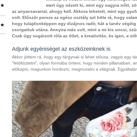
mert úgy nézett ki, mint egy nagyra nőtt, sö
az anyacsavarral, ahogy kell. Akkora lehetett, mint egy gyu
volt. Először persze az egész osztály azt hitte rá, hogy val
hogy tulajdonképpen egy dizájnos radír, hát a tanév végéi
csorgattuk utána. Annyira más volt, mint a mi kis uncsi, szü
Csak úgy sugárzott róla az ötlet, a kreativitás, és igen, a stíl
Adjunk egyéniséget az eszközeinknek is
Akkor jöttem rá, hogy egy tárgynak is lehet stílusa, vagyis egy tá
"felöltöztetni", olyan formába önteni, hogy minden pillanatban, a
előkapni, magunkon hordozni, megmutatni a világnak. Egyáltalán