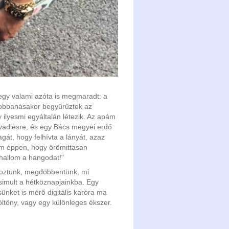
e egy valami azóta is megmaradt: a
 robbanásakor begyűrűztek az
ilyesmi egyáltalán létezik. Az apám
 vadlesre, és egy Bács megyei erdő
gát, hogy felhívta a lányát, azaz
em éppen, hogy örömittasan
 hallom a hangodat!"
koztunk, megdöbbentünk, mi
simult a hétköznapjainkba. Egy
ünket is mérő digitális karóra ma
öltöny, vagy egy különleges ékszer.