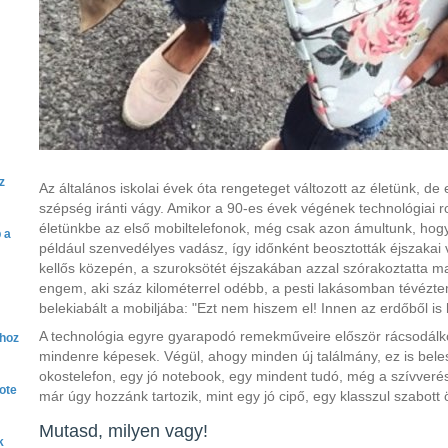
z
Az általános iskolai évek óta rengeteget változott az életünk, d
szépség iránti vágy. Amikor a 90-es évek végének technológiai
életünkbe az első mobiltelefonok, még csak azon ámultunk, hogy 
 a
például szenvedélyes vadász, így időnként beosztották éjszakai
kellős közepén, a szuroksötét éjszakában azzal szórakoztatta ma
engem, aki száz kilométerrel odébb, a pesti lakásomban tévézt
belekiabált a mobiljába: "Ezt nem hiszem el! Innen az erdőből is
A technológia egyre gyarapodó remekműveire először rácsodál
khoz
mindenre képesek. Végül, ahogy minden új találmány, ez is bele
okostelefon, egy jó notebook, egy mindent tudó, még a szívverés
ote
már úgy hozzánk tartozik, mint egy jó cipő, egy klasszul szabott 
Mutasd, milyen vagy!
k