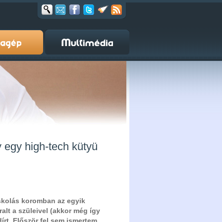
y egy high-tech kütyü
skolás koromban az egyik
lt a szüleivel (akkor még így
írt. Először fel sem ismertem,