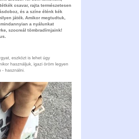
tétkék csavar, rajta természetesen
fásdoboz, és a színe élénk kék
amilyen játék. Amikor megtudtuk,
g mindannyian a nyálunkat
rke, szocreál tömbradírnjaink!
us.
rgyat, eszközt is lehet úgy
mikor használjuk, igazi öröm legyen
 - használni.