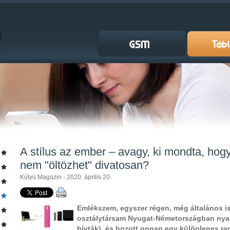
A stílus az ember – avagy, ki mondta, hog
nem "öltözhet" divatosan?
Kütyü Magazin - 2020. április 20.
Emlékszem, egyszer régen, még általános i
osztálytársam Nyugat-Németországban nyara
hívták), és hozott onnan egy különleges rad