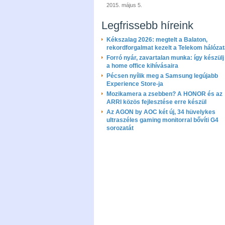
2015. május 5.
Legfrissebb híreink
Kékszalag 2026: megtelt a Balaton,
rekordforgalmat kezelt a Telekom hálóza
Forró nyár, zavartalan munka: így készülj 
a home office kihívásaira
Pécsen nyílik meg a Samsung legújabb
Experience Store-ja
Mozikamera a zsebben? A HONOR és az
ARRI közös fejlesztése erre készül
Az AGON by AOC két új, 34 hüvelykes
ultraszéles gaming monitorral bővíti G4
sorozatát